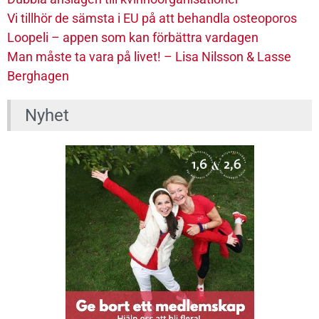
Vi tillhör de sämsta i EU på att behandla osteoporos
Loopeli – appen som kan förbättra vardagen
Man måste ta vara på livet! – Lisa Nilsson & Lasse
Berghagen
Nyhet