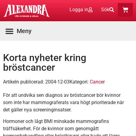
Logga in
Sök
Aktuella Program
Korta nyheter kring
bröstcancer
Artikeln publicerad:
2004-12-03
Kategori:
Cancer
För att undvika sen diagnos av bröstcancer bör kvinnor
som inte har mammograferats vara högt prioriterade när
det gäller nya screeninginsatser.
Hormoner och lågt BMI minskade mammografins
träffsäkerhet. För de kvinnor som genomgått
hormonbehandling eller bröstkirurgi eller hade ett lägre