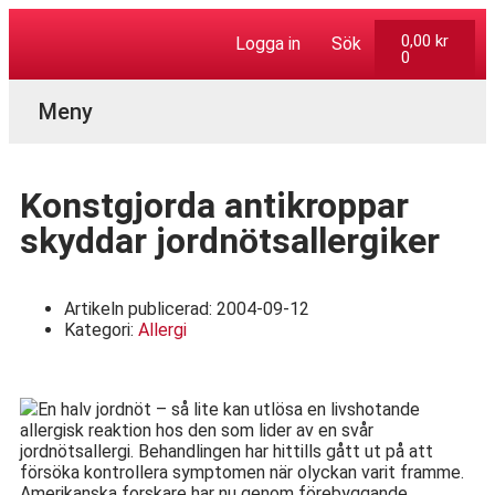
0,00
kr
Logga in
Sök
0
Aktuella Program
Konstgjorda antikroppar
skyddar jordnötsallergiker
Artikeln publicerad:
2004-09-12
Kategori:
Allergi
En halv jordnöt – så lite kan utlösa en livshotande
allergisk reaktion hos den som lider av en svår
jordnötsallergi. Behandlingen har hittills gått ut på att
försöka kontrollera symptomen när olyckan varit framme.
Amerikanska forskare har nu genom förebyggande