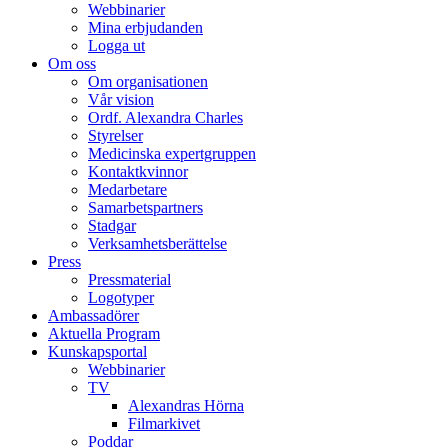
Webbinarier
Mina erbjudanden
Logga ut
Om oss
Om organisationen
Vår vision
Ordf. Alexandra Charles
Styrelser
Medicinska expertgruppen
Kontaktkvinnor
Medarbetare
Samarbetspartners
Stadgar
Verksamhetsberättelse
Press
Pressmaterial
Logotyper
Ambassadörer
Aktuella Program
Kunskapsportal
Webbinarier
TV
Alexandras Hörna
Filmarkivet
Poddar