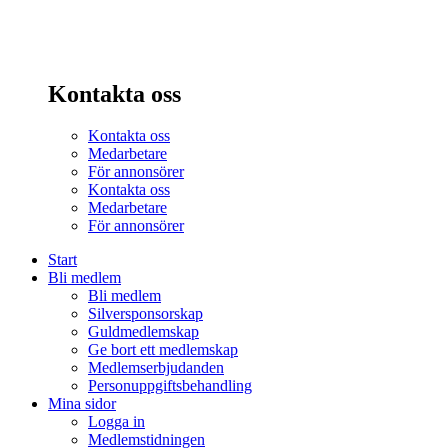
Kontakta oss
Kontakta oss
Medarbetare
För annonsörer
Kontakta oss
Medarbetare
För annonsörer
Start
Bli medlem
Bli medlem
Silversponsorskap
Guldmedlemskap
Ge bort ett medlemskap
Medlemserbjudanden
Personuppgiftsbehandling
Mina sidor
Logga in
Medlemstidningen