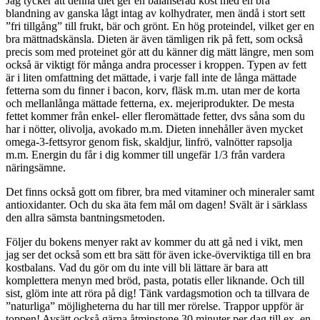
Jag tycker att denna diet ger en balanserad kost med en bra
blandning av ganska lågt intag av kolhydrater, men ändå i stort sett
”fri tillgång” till frukt, bär och grönt. En hög proteindel, vilket ger en
bra mättnadskänsla. Dieten är även tämligen rik på fett, som också
precis som med proteinet gör att du känner dig mätt längre, men som
också är viktigt för många andra processer i kroppen. Typen av fett
är i liten omfattning det mättade, i varje fall inte de långa mättade
fetterna som du finner i bacon, korv, fläsk m.m. utan mer de korta
och mellanlånga mättade fetterna, ex. mejeriprodukter. De mesta
fettet kommer från enkel- eller fleromättade fetter, dvs såna som du
har i nötter, olivolja, avokado m.m. Dieten innehåller även mycket
omega-3-fettsyror genom fisk, skaldjur, linfrö, valnötter rapsolja
m.m. Energin du får i dig kommer till ungefär 1/3 från vardera
näringsämne.
Det finns också gott om fibrer, bra med vitaminer och mineraler samt
antioxidanter. Och du ska äta fem mål om dagen! Svält är i särklass
den allra sämsta bantningsmetoden.
Följer du bokens menyer rakt av kommer du att gå ned i vikt, men
jag ser det också som ett bra sätt för även icke-överviktiga till en bra
kostbalans. Vad du gör om du inte vill bli lättare är bara att
komplettera menyn med bröd, pasta, potatis eller liknande. Och till
sist, glöm inte att röra på dig! Tänk vardagsmotion och ta tillvara de
”naturliga” möjligheterna du har till mer rörelse. Trappor uppför är
toppen! Avsätt också gärna åtminstone 30 minuter per dag till ex. en