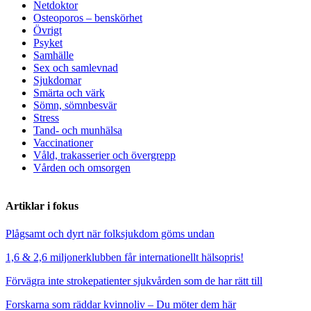
Netdoktor
Osteoporos – benskörhet
Övrigt
Psyket
Samhälle
Sex och samlevnad
Sjukdomar
Smärta och värk
Sömn, sömnbesvär
Stress
Tand- och munhälsa
Vaccinationer
Våld, trakasserier och övergrepp
Vården och omsorgen
Artiklar i fokus
Plågsamt och dyrt när folksjukdom göms undan
1,6 & 2,6 miljonerklubben får internationellt hälsopris!
Förvägra inte strokepatienter sjukvården som de har rätt till
Forskarna som räddar kvinnoliv – Du möter dem här