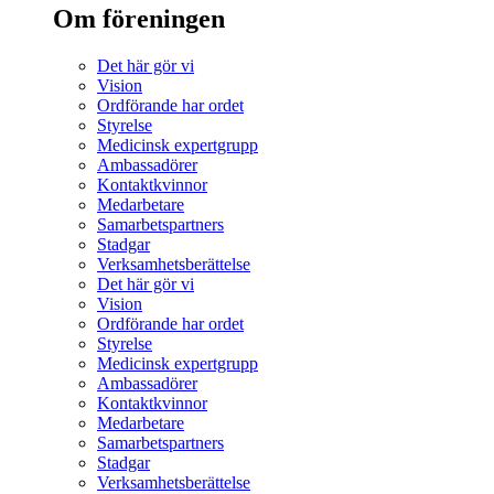
Om föreningen
Det här gör vi
Vision
Ordförande har ordet
Styrelse
Medicinsk expertgrupp
Ambassadörer
Kontaktkvinnor
Medarbetare
Samarbetspartners
Stadgar
Verksamhetsberättelse
Det här gör vi
Vision
Ordförande har ordet
Styrelse
Medicinsk expertgrupp
Ambassadörer
Kontaktkvinnor
Medarbetare
Samarbetspartners
Stadgar
Verksamhetsberättelse