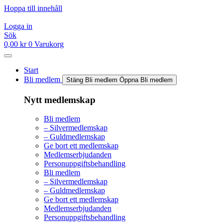
Hoppa till innehåll
Logga in
Sök
0,00
kr
0
Varukorg
Start
Bli medlem
Stäng Bli medlem
Öppna Bli medlem
Nytt medlemskap
Bli medlem
– Silvermedlemskap
– Guldmedlemskap
Ge bort ett medlemskap
Medlemserbjudanden
Personuppgiftsbehandling
Bli medlem
– Silvermedlemskap
– Guldmedlemskap
Ge bort ett medlemskap
Medlemserbjudanden
Personuppgiftsbehandling