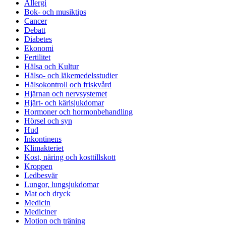
Allergi
Bok- och musiktips
Cancer
Debatt
Diabetes
Ekonomi
Fertilitet
Hälsa och Kultur
Hälso- och läkemedelsstudier
Hälsokontroll och friskvård
Hjärnan och nervsystemet
Hjärt- och kärlsjukdomar
Hormoner och hormonbehandling
Hörsel och syn
Hud
Inkontinens
Klimakteriet
Kost, näring och kosttillskott
Kroppen
Ledbesvär
Lungor, lungsjukdomar
Mat och dryck
Medicin
Mediciner
Motion och träning