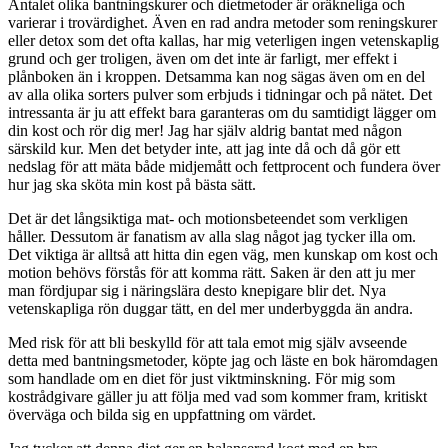
Antalet olika bantningskurer och dietmetoder är oräkneliga och
varierar i trovärdighet. Även en rad andra metoder som reningskurer
eller detox som det ofta kallas, har mig veterligen ingen vetenskaplig
grund och ger troligen, även om det inte är farligt, mer effekt i
plånboken än i kroppen. Detsamma kan nog sägas även om en del
av alla olika sorters pulver som erbjuds i tidningar och på nätet. Det
intressanta är ju att effekt bara garanteras om du samtidigt lägger om
din kost och rör dig mer! Jag har själv aldrig bantat med någon
särskild kur. Men det betyder inte, att jag inte då och då gör ett
nedslag för att mäta både midjemått och fettprocent och fundera över
hur jag ska sköta min kost på bästa sätt.
Det är det långsiktiga mat- och motionsbeteendet som verkligen
håller. Dessutom är fanatism av alla slag något jag tycker illa om.
Det viktiga är alltså att hitta din egen väg, men kunskap om kost och
motion behövs förstås för att komma rätt. Saken är den att ju mer
man fördjupar sig i näringslära desto knepigare blir det. Nya
vetenskapliga rön duggar tätt, en del mer underbyggda än andra.
Med risk för att bli beskylld för att tala emot mig själv avseende
detta med bantningsmetoder, köpte jag och läste en bok häromdagen
som handlade om en diet för just viktminskning. För mig som
kostrådgivare gäller ju att följa med vad som kommer fram, kritiskt
överväga och bilda sig en uppfattning om värdet.