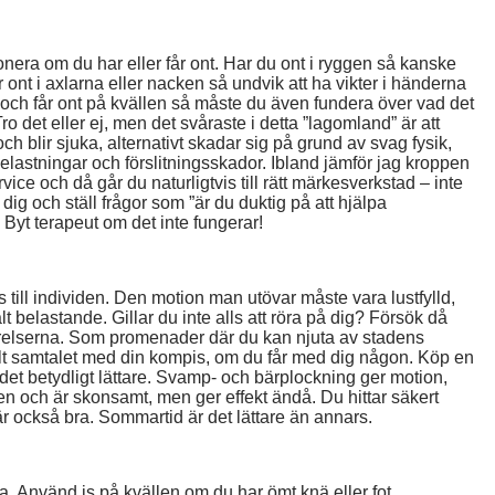
onera om du har eller får ont. Har du ont i ryggen så kanske
ont i axlarna eller nacken så undvik att ha vikter i händerna
och får ont på kvällen så måste du även fundera över vad det
 det eller ej, men det svåraste i detta ”lagomland” är att
och blir sjuka, alternativt skadar sig på grund av svag fysik,
erbelastningar och förslitningsskador. Ibland jämför jag kroppen
ice och då går du naturligtvis till rätt märkesverkstad – inte
dig och ställ frågor som ”är du duktig på att hjälpa
Byt terapeut om det inte fungerar!
till individen. Den motion man utövar måste vara lustfylld,
t belastande. Gillar du inte alls att röra på dig? Försök då
 rörelserna. Som promenader där du kan njuta av stadens
nkelt samtalet med din kompis, om du får med dig någon. Köp en
 det betydligt lättare. Svamp- och bärplockning ger motion,
n och är skonsamt, men ger effekt ändå. Du hittar säkert
 är också bra. Sommartid är det lättare än annars.
ga. Använd is på kvällen om du har ömt knä eller fot,