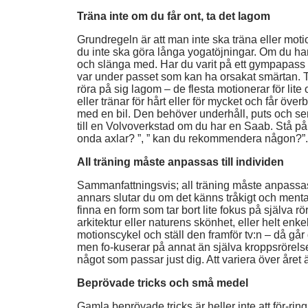
Träna inte om du får ont, ta det lagom
Grundregeln är att man inte ska träna eller moti
du inte ska göra långa yogatöjningar. Om du har 
och slänga med. Har du varit på ett gympapass 
var under passet som kan ha orsakat smärtan. Tro
röra på sig lagom – de flesta motionerar för lite 
eller tränar för hårt eller för mycket och får öv
med en bil. Den behöver underhåll, puts och serv
till en Volvoverkstad om du har en Saab. Stå på 
onda axlar? ”, ” kan du rekommendera någon?”. 
All träning måste anpassas till individen
Sammanfattningsvis; all träning måste anpassas 
annars slutar du om det känns tråkigt och mental
finna en form som tar bort lite fokus på själva
arkitektur eller naturens skönhet, eller helt e
motionscykel och ställ den framför tv:n – då går
men fo-kuserar på annat än själva kroppsrörelse
något som passar just dig. Att variera över året
Beprövade tricks och små medel
Gamla beprövade tricks är heller inte att för-rin