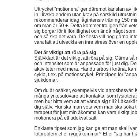
Uttrycket ”motionera” ger däremot känslan av lit
in i livskalendern utan krav på särskild utrustni
rekommenderar idag lågintensiv träning 150 min
om man är 50 +. Detta kommer troligen från vete
sig borgar för tillförlitlighet och är då något s
och så ska det vara. De flesta vill nog gärna i
vara lätt att utveckla en inre stress över en upple
Det är viktigt att röra på sig
Självklart är det viktigt att röra på sig. Gärna s
och intensitet som är anpassade för just dig. De
aktiviteter med mera. Har du artros i knäna, ka
cykla, t.ex. på motionscykel. Principen för ”anpass
sjukdomar.
Om du är osäker, exempelvis vid artrosbesvär, KO
många yrkesutövare att kontakta, som fysioterap
men hur hitta vem att att vända sig till? Läkark
dig själv. Hur ska man veta vem man ska söka till
terapeut för just min åkomma kan vara riktigt jo
motionera på ett adekvat sätt.
Enklaste tipset som jag kan ge att man skall va
fotproblem eller ryggåkommor? Eller ”jag har hj