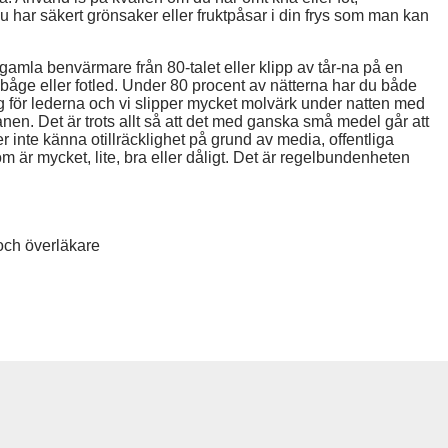
 har säkert grönsaker eller fruktpåsar i din frys som man kan
 gamla benvärmare från 80-talet eller klipp av tår-na på en
åge eller fotled. Under 80 procent av nätterna har du både
ig för lederna och vi slipper mycket molvärk under natten med
en. Det är trots allt så att det med ganska små medel går att
er inte känna otillräcklighet på grund av media, offentliga
m är mycket, lite, bra eller dåligt. Det är regelbundenheten
och överläkare