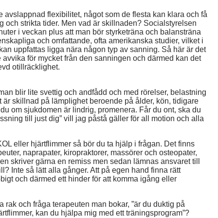
e avslappnad flexibilitet, något som de flesta kan klara och få
ng och strikta tider. Men vad är skillnaden? Socialstyrelsen
uter i veckan plus att man bör styrketräna och balansträna
nskapliga och omfattande, ofta amerikanska studier, vilket i
om kan uppfattas ligga nära någon typ av sanning. Så här är det
nte avvika för mycket från den sanningen och därmed kan det
vd otillräcklighet.
å man blir lite svettig och andfådd och med rörelser, belastning
t är skillnad på lämplighet beroende på ålder, kön, tidigare
n du om sjukdomen är lindrig, promenera. Får du ont, ska du
ning till just dig” vill jag påstå gäller för all motion och alla
L eller hjärtflimmer så bör du ta hjälp i frågan. Det finns
euter, naprapater, kiropraktorer, massörer och osteopater,
åren skriver gärna en remiss men sedan lämnas ansvaret till
? Inte så lätt alla gånger. Att på egen hand finna rätt
bbigt och därmed ett hinder för att komma igång eller
ra rak och fråga terapeuten man bokar, ”är du duktig på
ärtflimmer, kan du hjälpa mig med ett träningsprogram”?