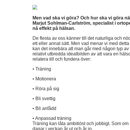
Men vad ska vi göra? Och hur ska vi göra när v
Marjut Sohlman-Carlström, specialist i orto
nå effekt på hälsan.
De flesta av oss känner till det naturliga och n
ett eller annat sätt. Men vad menar vi med detta
kan det innebära att man går med någon typ av sk
relativt utbredda idealbilden av att vara en häl
relatera till och fundera över:
• Träning
• Motionera
• Röra på sig
• Bli svettig
• Bli anfådd
• Anpassad träning
Träning kan låta ambitiöst och jobbigt. Som om
dagar i veckan år ut och år in.