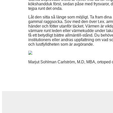
kökshandduk först, sedan påse med frysvaror, du
tejpa runt det onda.
Låt den sitta så länge som möjligt. Ta fram dina
gammal raggsocka. Sov med den över t.ex. armb
händer och fötter utanför täcket. Värmen är vikt
värmare runt leden eller värmekudde under lakan
få ett betydligt bättre allmäntill-stånd. Du behöv
institutioners eller andras uppfattning om vad so
och lustfylldheten som är avgörande.
Marjut Sohlman Carlström, M.D, MBA, ortoped 