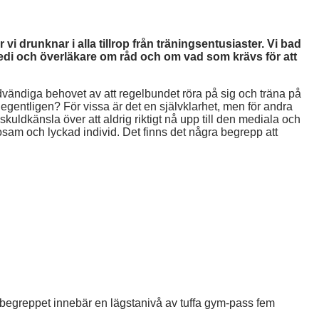
i drunknar i alla tillrop från träningsentusiaster. Vi bad
pedi och överläkare om råd och om vad som krävs för att
ödvändiga behovet av att regelbundet röra på sig och träna på
 egentligen? För vissa är det en självklarhet, men för andra
uldkänsla över att aldrig riktigt nå upp till den mediala och
sosam och lyckad individ. Det finns det några begrepp att
 begreppet innebär en lägstanivå av tuffa gym-pass fem