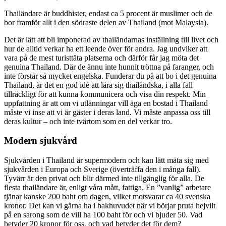
Thailändare är buddhister, endast ca 5 procent är muslimer och de
bor framför allt i den södraste delen av Thailand (mot Malaysia).
Det är lätt att bli imponerad av thailändarnas inställning till livet och
hur de alltid verkar ha ett leende över för andra. Jag undviker att
vara på de mest turisttäta platserna och därför får jag möta det
genuina Thailand. Där de ännu inte hunnit tröttna på faranger, och
inte förstår så mycket engelska. Funderar du på att bo i det genuina
Thailand, är det en god idé att lära sig thailändska, i alla fall
tillräckligt för att kunna kommunicera och visa din respekt. Min
uppfattning är att om vi utlänningar vill äga en bostad i Thailand
måste vi inse att vi är gäster i deras land. Vi måste anpassa oss till
deras kultur – och inte tvärtom som en del verkar tro.
Modern sjukvård
Sjukvården i Thailand är supermodern och kan lätt mäta sig med
sjukvården i Europa och Sverige (överträffa den i många fall).
Tyvärr är den privat och blir därmed inte tillgänglig för alla. De
flesta thailändare är, enligt våra mått, fattiga. En ”vanlig” arbetare
tjänar kanske 200 baht om dagen, vilket motsvarar ca 40 svenska
kronor. Det kan vi gärna ha i bakhuvudet när vi börjar pruta hejvilt
på en sarong som de vill ha 100 baht för och vi bjuder 50. Vad
betyder 20 kronor för oss, och vad betyder det för dem?