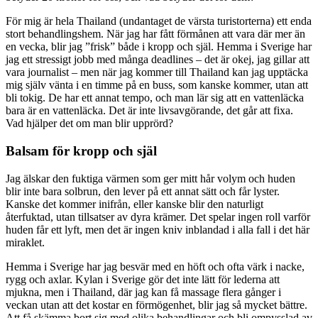
För mig är hela Thailand (undantaget de värsta turistorterna) ett enda
stort behandlingshem. När jag har fått förmånen att vara där mer än
en vecka, blir jag ”frisk” både i kropp och själ. Hemma i Sverige har
jag ett stressigt jobb med många deadlines – det är okej, jag gillar att
vara journalist – men när jag kommer till Thailand kan jag upptäcka
mig själv vänta i en timme på en buss, som kanske kommer, utan att
bli tokig. De har ett annat tempo, och man lär sig att en vattenläcka
bara är en vattenläcka. Det är inte livsavgörande, det går att fixa.
Vad hjälper det om man blir upprörd?
Balsam för kropp och själ
Jag älskar den fuktiga värmen som ger mitt hår volym och huden
blir inte bara solbrun, den lever på ett annat sätt och får lyster.
Kanske det kommer inifrån, eller kanske blir den naturligt
återfuktad, utan tillsatser av dyra krämer. Det spelar ingen roll varför
huden får ett lyft, men det är ingen kniv inblandad i alla fall i det här
miraklet.
Hemma i Sverige har jag besvär med en höft och ofta värk i nacke,
rygg och axlar. Kylan i Sverige gör det inte lätt för lederna att
mjukna, men i Thailand, där jag kan få massage flera gånger i
veckan utan att det kostar en förmögenhet, blir jag så mycket bättre.
Att få skämma bort sig med olika behandlingar och bli ompysslad av