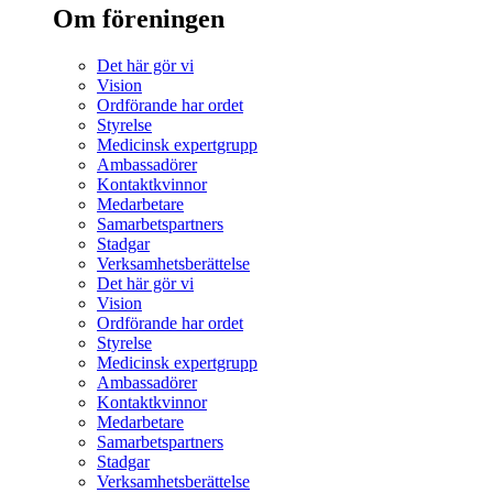
Om föreningen
Det här gör vi
Vision
Ordförande har ordet
Styrelse
Medicinsk expertgrupp
Ambassadörer
Kontaktkvinnor
Medarbetare
Samarbetspartners
Stadgar
Verksamhetsberättelse
Det här gör vi
Vision
Ordförande har ordet
Styrelse
Medicinsk expertgrupp
Ambassadörer
Kontaktkvinnor
Medarbetare
Samarbetspartners
Stadgar
Verksamhetsberättelse