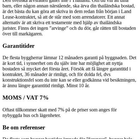
Den svenska arvsrätten gäller inte i Thailand. Om du vill att dina
barn, eller någon annan närstående, ska ärva din thailändska bostad,
är det bästa du kan göra att skriva in dem redan från början i Land
Lease-kontraktet, så att de står med som arrendatorer. Ett annat
alternativ är att skriva ett testamente med hjälp av thailändska
jurister. Finns det ingen ”arvinge” och du dör, går rätten till bostaden
över till markägaren.
Garantitider
De flesta byggherrar lämnar 12 månaders garanti på byggnaden. Det
är kort tid, i synnerhet om du själv inte har möjlighet att nyttja
bostaden så mycket det första året. Försök att få längre garantitid i
kontraktet, 36 månader är rimligt, och för dolda fel, dvs
konstruktionsfel som du inte kan se eller godkänna vid besiktningen,
är ännu längre garantitid rimligt. Minst 10 år.
MOMS / VAT 7%
Oftast tillkommer skatt med 7% på de priser som anges för
nybyggda hus och lägenheter.
Be om referenser