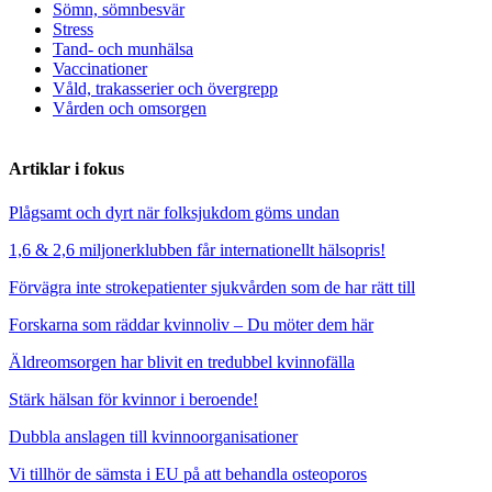
Sömn, sömnbesvär
Stress
Tand- och munhälsa
Vaccinationer
Våld, trakasserier och övergrepp
Vården och omsorgen
Artiklar i fokus
Plågsamt och dyrt när folksjukdom göms undan
1,6 & 2,6 miljonerklubben får internationellt hälsopris!
Förvägra inte strokepatienter sjukvården som de har rätt till
Forskarna som räddar kvinnoliv – Du möter dem här
Äldreomsorgen har blivit en tredubbel kvinnofälla
Stärk hälsan för kvinnor i beroende!
Dubbla anslagen till kvinnoorganisationer
Vi tillhör de sämsta i EU på att behandla osteoporos