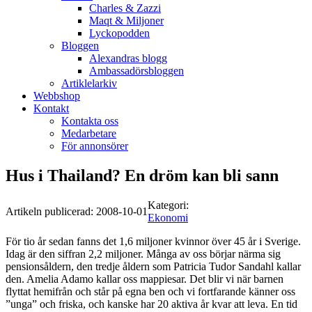
Charles & Zazzi
Maqt & Miljoner
Lyckopodden
Bloggen
Alexandras blogg
Ambassadörsbloggen
Artiklelarkiv
Webbshop
Kontakt
Kontakta oss
Medarbetare
För annonsörer
Hus i Thailand? En dröm kan bli sann
Kategori:
Artikeln publicerad:
2008-10-01
Ekonomi
För tio år sedan fanns det 1,6 miljoner kvinnor över 45 år i Sverige.
Idag är den siffran 2,2 miljoner. Många av oss börjar närma sig
pensionsåldern, den tredje åldern som Patricia Tudor Sandahl kallar
den. Amelia Adamo kallar oss mappiesar. Det blir vi när barnen
flyttat hemifrån och står på egna ben och vi fortfarande känner oss
”unga” och friska, och kanske har 20 aktiva år kvar att leva. En tid