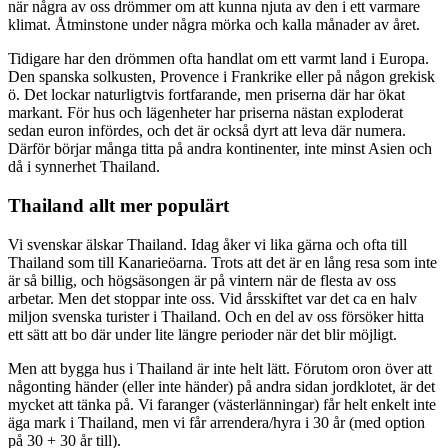
när några av oss drömmer om att kunna njuta av den i ett varmare
klimat. Åtminstone under några mörka och kalla månader av året.
Tidigare har den drömmen ofta handlat om ett varmt land i Europa.
Den spanska solkusten, Provence i Frankrike eller på någon grekisk
ö. Det lockar naturligtvis fortfarande, men priserna där har ökat
markant. För hus och lägenheter har priserna nästan exploderat
sedan euron infördes, och det är också dyrt att leva där numera.
Därför börjar många titta på andra kontinenter, inte minst Asien och
då i synnerhet Thailand.
Thailand allt mer populärt
Vi svenskar älskar Thailand. Idag åker vi lika gärna och ofta till
Thailand som till Kanarieöarna. Trots att det är en lång resa som inte
är så billig, och högsäsongen är på vintern när de flesta av oss
arbetar. Men det stoppar inte oss. Vid årsskiftet var det ca en halv
miljon svenska turister i Thailand. Och en del av oss försöker hitta
ett sätt att bo där under lite längre perioder när det blir möjligt.
Men att bygga hus i Thailand är inte helt lätt. Förutom oron över att
någonting händer (eller inte händer) på andra sidan jordklotet, är det
mycket att tänka på. Vi faranger (västerlänningar) får helt enkelt inte
äga mark i Thailand, men vi får arrendera/hyra i 30 år (med option
på 30 + 30 år till).