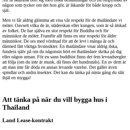
någon som tycker om det hon gör, är läkande för både kropp och
själ.
Men vi får aldrig glömma att visa vår respekt för de thailändare vi
möter. Oavsett vilka de är, städerskan eller kungen, som är så älskad
av folket. De har själva en stor respekt för Buddha och för
människor de möter. Framför allt finns en stor respekt för äldre
människor. De ses med vördnad för att de levt i många år och
därmed fått viktiga livsinsikter. En thailändare visar aldrig ilska,
fundera själv på om du någonsin hört en thailändare skrika på dig
eller någon annan. För en sann buddhist finns det fem levnadsregler
att följa (om du inte är munk, då finns det hundratals). En av dem är
att man inte får döda en annan levande varelse. Det gäller även
spindlar och andra insekter. Det kan du tänka på nästa gång du slår
ihjäl en mygga!
Att tänka på när du vill bygga hus i
Thailand
Land Lease-kontrakt