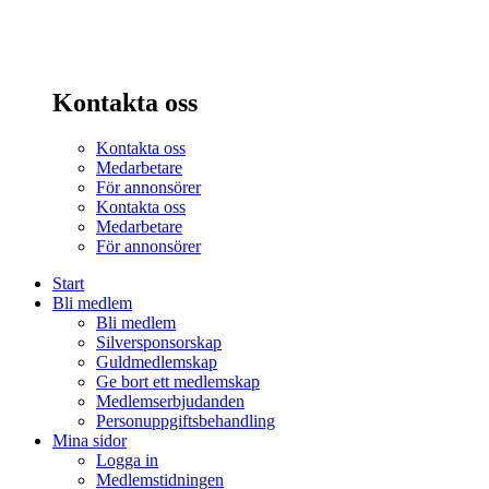
Kontakta oss
Kontakta oss
Medarbetare
För annonsörer
Kontakta oss
Medarbetare
För annonsörer
Start
Bli medlem
Bli medlem
Silversponsorskap
Guldmedlemskap
Ge bort ett medlemskap
Medlemserbjudanden
Personuppgiftsbehandling
Mina sidor
Logga in
Medlemstidningen