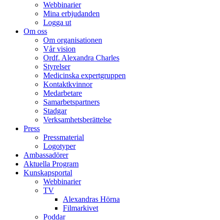
Webbinarier
Mina erbjudanden
Logga ut
Om oss
Om organisationen
Vår vision
Ordf. Alexandra Charles
Styrelser
Medicinska expertgruppen
Kontaktkvinnor
Medarbetare
Samarbetspartners
Stadgar
Verksamhetsberättelse
Press
Pressmaterial
Logotyper
Ambassadörer
Aktuella Program
Kunskapsportal
Webbinarier
TV
Alexandras Hörna
Filmarkivet
Poddar