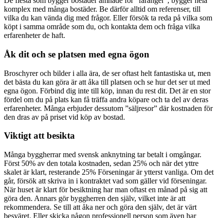
De flesta som bygger bostäder ämnade för ”faranger”, bygger hela
komplex med många bostäder. Be därför alltid om referenser, till
vilka du kan vända dig med frågor. Eller försök ta reda på vilka som
köpt i samma område som du, och kontakta dem och fråga vilka
erfarenheter de haft.
Åk dit och se platsen med egna ögon
Broschyrer och bilder i alla ära, de ser oftast helt fantastiska ut, men
det bästa du kan göra är att åka till platsen och se hur det ser ut med
egna ögon. Förbind dig inte till köp, innan du rest dit. Det är en stor
fördel om du på plats kan få träffa andra köpare och ta del av deras
erfarenheter. Många erbjuder dessutom ”säljresor” där kostnaden för
den dras av på priset vid köp av bostad.
Viktigt att besikta
Många byggherrar med svensk anknytning tar betalt i omgångar.
Först 50% av den totala kostnaden, sedan 25% och när det yttre
skalet är klart, resterande 25% Förseningar är ytterst vanliga. Om det
går, försök att skriva in i kontraktet vad som gäller vid förseningar.
När huset är klart för besiktning har man oftast en månad på sig att
göra den. Annars gör byggherren den själv, vilket inte är att
rekommendera. Se till att åka ner och göra den själv, det är värt
besväret. Eller skicka någon professionell person som även har