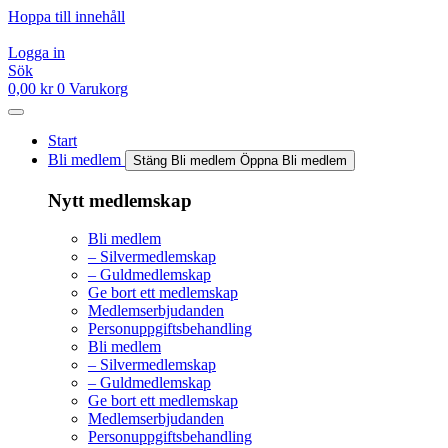
Hoppa till innehåll
Logga in
Sök
0,00
kr
0
Varukorg
Start
Bli medlem
Stäng Bli medlem
Öppna Bli medlem
Nytt medlemskap
Bli medlem
– Silvermedlemskap
– Guldmedlemskap
Ge bort ett medlemskap
Medlemserbjudanden
Personuppgiftsbehandling
Bli medlem
– Silvermedlemskap
– Guldmedlemskap
Ge bort ett medlemskap
Medlemserbjudanden
Personuppgiftsbehandling