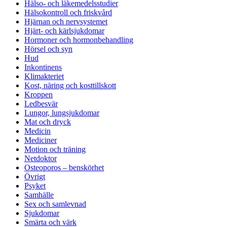
Hälso- och läkemedelsstudier
Hälsokontroll och friskvård
Hjärnan och nervsystemet
Hjärt- och kärlsjukdomar
Hormoner och hormonbehandling
Hörsel och syn
Hud
Inkontinens
Klimakteriet
Kost, näring och kosttillskott
Kroppen
Ledbesvär
Lungor, lungsjukdomar
Mat och dryck
Medicin
Mediciner
Motion och träning
Netdoktor
Osteoporos – benskörhet
Övrigt
Psyket
Samhälle
Sex och samlevnad
Sjukdomar
Smärta och värk