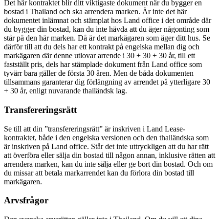
Det här kontraktet blir ditt viktigaste dokument när du bygger en
bostad i Thailand och ska arrendera marken. Är inte det här
dokumentet inlämnat och stämplat hos Land office i det område där
du bygger din bostad, kan du inte hävda att du äger någonting som
står på den här marken. Då är det markägaren som äger ditt hus. Se
därför till att du dels har ett kontrakt på engelska mellan dig och
markägaren där denne utlovar arrende i 30 + 30 + 30 år, till ett
fastställt pris, dels har stämplade dokument från Land office som
tyvärr bara gäller de första 30 åren. Men de båda dokumenten
tillsammans garanterar dig förlängning av arrendet på ytterligare 30
+ 30 år, enligt nuvarande thailändsk lag.
Transfereringsrätt
Se till att din ”transfereringsrätt” är inskriven i Land Lease-
kontraktet, både i den engelska versionen och den thailändska som
är inskriven på Land office. Står det inte uttryckligen att du har rätt
att överföra eller sälja din bostad till någon annan, inklusive rätten att
arrendera marken, kan du inte sälja eller ge bort din bostad. Och om
du missar att betala markarrendet kan du förlora din bostad till
markägaren.
Arvsfrågor