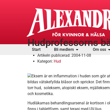
Hudprofessorns b
Start
Bli medlem
Om oss
Artikeln publicerad:
2004-11-08
Kategori:
Hud
Eksem är en inflammation i huden som gör att de
bildas vätskefyllda blåsor och sprickor. Det fin
torr hud, soleksem, atopiskt eksem, mjälleks
och kosmetika.
Hudläkarnas behandlingsarsenal är kortison i
finns i tablettform, samt terapi med UV-ljus.