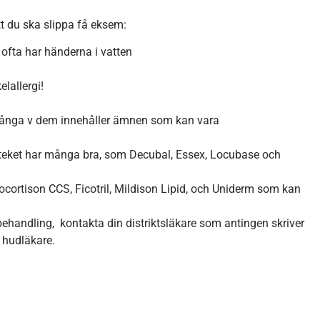
tt du ska slippa få eksem:
ofta har händerna i vatten
elallergi!
 Många v dem innehåller ämnen som kan vara
eket har många bra, som Decubal, Essex, Locubase och
cortison CCS, Ficotril, Mildison Lipid, och Uniderm som kan
behandling, kontakta din distriktsläkare som antingen skriver
n hudläkare.