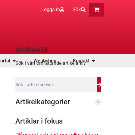
Logga in
Sök
Artikelsök
ortal
Webbshop
Kontakt
Sök i vårt omfattande artikelarkiv
Artikelkategorier
Artiklar i fokus
Plågsamt och dyrt när folksjukdom