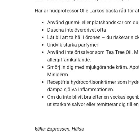
Här är hudprofessor Olle Larkös bästa råd för a
Använd gunmi- eller platshandskar om du 
Duscha inte överdrivet ofta
Låt bli att ta hål i öronen – du riskerar nick
Undvik starka parfymer
Använd inte örtsalvor som Tea Tree Oil.
allergiframkallande.
Smörj in dig med mjukgörande kräm. Apot
Miniderm.
Receptfria hydrocortisonkrämer som Hydro
dämpa själva inflammationen.
Om du inte blivit bra efter en veckas egen
ut starkare salvor eller remitterar dig till e
källa: Expressen, Hälsa