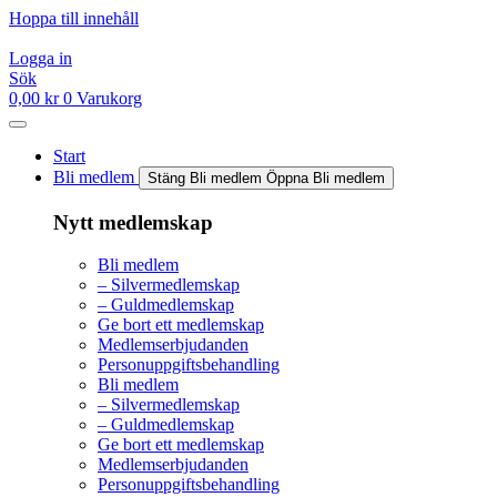
Hoppa till innehåll
Logga in
Sök
0,00
kr
0
Varukorg
Start
Bli medlem
Stäng Bli medlem
Öppna Bli medlem
Nytt medlemskap
Bli medlem
– Silvermedlemskap
– Guldmedlemskap
Ge bort ett medlemskap
Medlemserbjudanden
Personuppgiftsbehandling
Bli medlem
– Silvermedlemskap
– Guldmedlemskap
Ge bort ett medlemskap
Medlemserbjudanden
Personuppgiftsbehandling