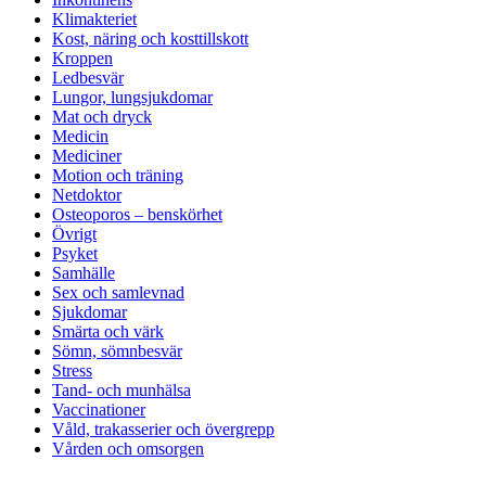
Klimakteriet
Kost, näring och kosttillskott
Kroppen
Ledbesvär
Lungor, lungsjukdomar
Mat och dryck
Medicin
Mediciner
Motion och träning
Netdoktor
Osteoporos – benskörhet
Övrigt
Psyket
Samhälle
Sex och samlevnad
Sjukdomar
Smärta och värk
Sömn, sömnbesvär
Stress
Tand- och munhälsa
Vaccinationer
Våld, trakasserier och övergrepp
Vården och omsorgen