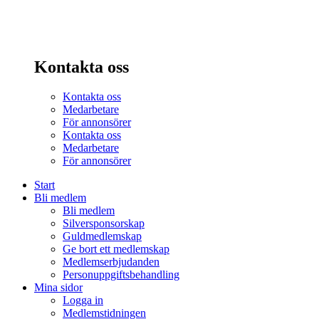
Kontakta oss
Kontakta oss
Medarbetare
För annonsörer
Kontakta oss
Medarbetare
För annonsörer
Start
Bli medlem
Bli medlem
Silversponsorskap
Guldmedlemskap
Ge bort ett medlemskap
Medlemserbjudanden
Personuppgiftsbehandling
Mina sidor
Logga in
Medlemstidningen