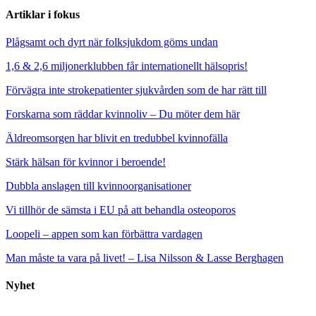
Artiklar i fokus
Plågsamt och dyrt när folksjukdom göms undan
1,6 & 2,6 miljonerklubben får internationellt hälsopris!
Förvägra inte strokepatienter sjukvården som de har rätt till
Forskarna som räddar kvinnoliv – Du möter dem här
Äldreomsorgen har blivit en tredubbel kvinnofälla
Stärk hälsan för kvinnor i beroende!
Dubbla anslagen till kvinnoorganisationer
Vi tillhör de sämsta i EU på att behandla osteoporos
Loopeli – appen som kan förbättra vardagen
Man måste ta vara på livet! – Lisa Nilsson & Lasse Berghagen
Nyhet