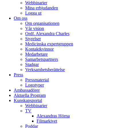
Webbinarier
Mina erbjudanden
Logga ut
Om oss
Om organisationen
Vår vision
Ordf. Alexandra Charles
Styrelser
Medicinska expertgruppen
Kontaktkvinnor
Medarbetare
Samarbetspartners
Stadgar
Verksamhetsberättelse
Press
Pressmaterial
Logotyper
Ambassadörer
Aktuella Program
Kunskapsportal
Webbinarier
TV
Alexandras Hörna
Filmarkivet
Poddar