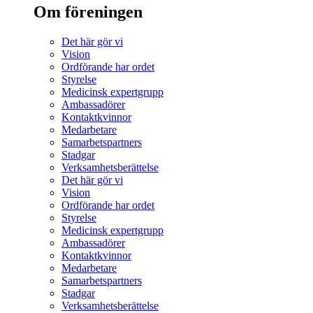
Om föreningen
Det här gör vi
Vision
Ordförande har ordet
Styrelse
Medicinsk expertgrupp
Ambassadörer
Kontaktkvinnor
Medarbetare
Samarbetspartners
Stadgar
Verksamhetsberättelse
Det här gör vi
Vision
Ordförande har ordet
Styrelse
Medicinsk expertgrupp
Ambassadörer
Kontaktkvinnor
Medarbetare
Samarbetspartners
Stadgar
Verksamhetsberättelse