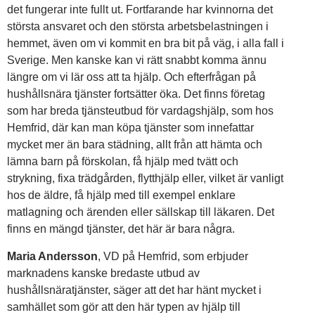
det fungerar inte fullt ut. Fortfarande har kvinnorna det
största ansvaret och den största arbetsbelastningen i
hemmet, även om vi kommit en bra bit på väg, i alla fall i
Sverige. Men kanske kan vi rätt snabbt komma ännu
längre om vi lär oss att ta hjälp. Och efterfrågan på
hushållsnära tjänster fortsätter öka. Det finns företag
som har breda tjänsteutbud för vardagshjälp, som hos
Hemfrid, där kan man köpa tjänster som innefattar
mycket mer än bara städning, allt från att hämta och
lämna barn på förskolan, få hjälp med tvätt och
strykning, fixa trädgården, flytthjälp eller, vilket är vanligt
hos de äldre, få hjälp med till exempel enklare
matlagning och ärenden eller sällskap till läkaren. Det
finns en mängd tjänster, det här är bara några.
Maria Andersson
, VD på Hemfrid, som erbjuder
marknadens kanske bredaste utbud av
hushållsnäratjänster, säger att det har hänt mycket i
samhället som gör att den här typen av hjälp till