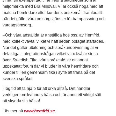
vi har till exempel tagit fram egna städmedel som är
miljömärkta med Bra Miljöval. Vi är också noga med att
matcha hemfridare efter kundens önskemål, framförallt
när det gäller våra omsorgstjänster för barnpassning och
vardagsomsorg.
–Och våra anställda är anställda hos oss, av Hemfrid,
med kollektivavtal vilket vi haft sedan bolaget startades.
När det gäller utbildning och språkundervisning är vi
delaktiga i integrationsfrågan vilket vi också är stolta
över. Swedish Fika, vårt språkcafé, är ett annat
uppskattat forum där vi bjuder in våra hemfridare och
kunder till en gemensam fika i syfte att träna på det
svenska språket.
Hög tid att ta hjälp för att orka alltså. Det handlar
verkligen om kvinnors hälsa och är ännu ett viktigt sätt
att skydda sin hälsa!
Läs mer på
www.hemfrid.se
.