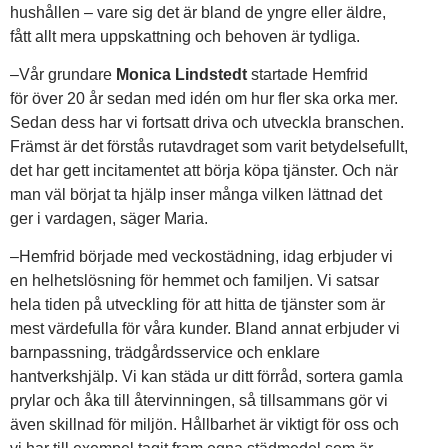
hushållen – vare sig det är bland de yngre eller äldre,
fått allt mera uppskattning och behoven är tydliga.
–Vår grundare
Monica Lindstedt
startade Hemfrid
för över 20 år sedan med idén om hur fler ska orka mer.
Sedan dess har vi fortsatt driva och utveckla branschen.
Främst är det förstås rutavdraget som varit betydelsefullt,
det har gett incitamentet att börja köpa tjänster. Och när
man väl börjat ta hjälp inser många vilken lättnad det
ger i vardagen, säger Maria.
–Hemfrid började med veckostädning, idag erbjuder vi
en helhetslösning för hemmet och familjen. Vi satsar
hela tiden på utveckling för att hitta de tjänster som är
mest värdefulla för våra kunder. Bland annat erbjuder vi
barnpassning, trädgårdsservice och enklare
hantverkshjälp. Vi kan städa ur ditt förråd, sortera gamla
prylar och åka till återvinningen, så tillsammans gör vi
även skillnad för miljön. Hållbarhet är viktigt för oss och