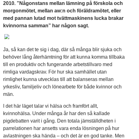
2010. ”Någonstans mellan lämning på förskola och
morgonmötet, mellan aw:n och föräldramötet, eller
med pannan lutad mot tvättmaskinens lucka brakar
kvinnorna samman” har någon sagt.
Ja, så kan det te sig i dag, där så många blir sjuka och
behöver lång återhämtning för att kunna komma tillbaka
till en produktiv och fungerande arbetstillvaro med
rimliga vardagskrav. För hur ska samhället utan
rimlighet kunna utvecklas till att balanseras mellan
yrkesliv, familjeliv och lönearbete för både kvinnor och
män.
I det här läget talar vi hälsa och framfört allt,
kvinnohälsa. Under många år har den så kallade
pigdebatten varit i gång. Den totala jämställdheten i
parrelationen har ansetts vara enda lösningen på hur
avlastningen ska hända – och det är en god tanke. Men