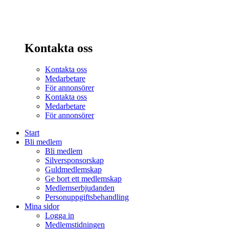
Kontakta oss
Kontakta oss
Medarbetare
För annonsörer
Kontakta oss
Medarbetare
För annonsörer
Start
Bli medlem
Bli medlem
Silversponsorskap
Guldmedlemskap
Ge bort ett medlemskap
Medlemserbjudanden
Personuppgiftsbehandling
Mina sidor
Logga in
Medlemstidningen