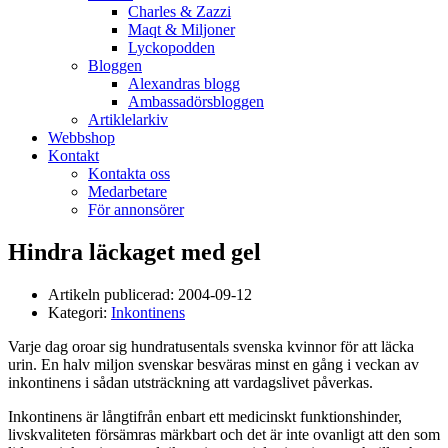
Charles & Zazzi
Maqt & Miljoner
Lyckopodden
Bloggen
Alexandras blogg
Ambassadörsbloggen
Artiklelarkiv
Webbshop
Kontakt
Kontakta oss
Medarbetare
För annonsörer
Hindra läckaget med gel
Artikeln publicerad:
2004-09-12
Kategori:
Inkontinens
Varje dag oroar sig hundratusentals svenska kvinnor för att läcka
urin. En halv miljon svenskar besväras minst en gång i veckan av
inkontinens i sådan utsträckning att vardagslivet påverkas.
Inkontinens är långtifrån enbart ett medicinskt funktionshinder,
livskvaliteten försämras märkbart och det är inte ovanligt att den som