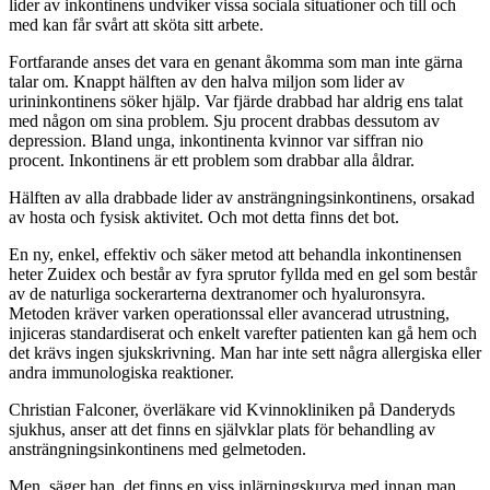
lider av inkontinens undviker vissa sociala situationer och till och
med kan får svårt att sköta sitt arbete.
Fortfarande anses det vara en genant åkomma som man inte gärna
talar om. Knappt hälften av den halva miljon som lider av
urininkontinens söker hjälp. Var fjärde drabbad har aldrig ens talat
med någon om sina problem. Sju procent drabbas dessutom av
depression. Bland unga, inkontinenta kvinnor var siffran nio
procent. Inkontinens är ett problem som drabbar alla åldrar.
Hälften av alla drabbade lider av ansträngningsinkontinens, orsakad
av hosta och fysisk aktivitet. Och mot detta finns det bot.
En ny, enkel, effektiv och säker metod att behandla inkontinensen
heter Zuidex och består av fyra sprutor fyllda med en gel som består
av de naturliga sockerarterna dextranomer och hyaluronsyra.
Metoden kräver varken operationssal eller avancerad utrustning,
injiceras standardiserat och enkelt varefter patienten kan gå hem och
det krävs ingen sjukskrivning. Man har inte sett några allergiska eller
andra immunologiska reaktioner.
Christian Falconer, överläkare vid Kvinnokliniken på Danderyds
sjukhus, anser att det finns en självklar plats för behandling av
ansträngningsinkontinens med gelmetoden.
Men, säger han, det finns en viss inlärningskurva med innan man