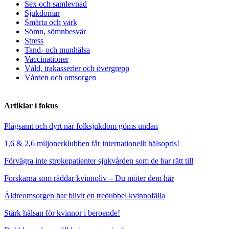
Sex och samlevnad
Sjukdomar
Smärta och värk
Sömn, sömnbesvär
Stress
Tand- och munhälsa
Vaccinationer
Våld, trakasserier och övergrepp
Vården och omsorgen
Artiklar i fokus
Plågsamt och dyrt när folksjukdom göms undan
1,6 & 2,6 miljonerklubben får internationellt hälsopris!
Förvägra inte strokepatienter sjukvården som de har rätt till
Forskarna som räddar kvinnoliv – Du möter dem här
Äldreomsorgen har blivit en tredubbel kvinnofälla
Stärk hälsan för kvinnor i beroende!