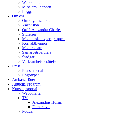
Webbinarier
Mina erbjudanden
Logga ut
Om oss
Om organisationen
Vår vision
Ordf. Alexandra Charles
Styrelser
Medicinska expertgruppen
Kontaktkvinnor
Medarbetare
Samarbetspartners
Stadgar
Verksamhetsberättelse
Press
Pressmaterial
Logotyper
Ambassadörer
Aktuella Program
Kunskapsportal
Webbinarier
TV
Alexandras Hörna
Filmarkivet
Poddar