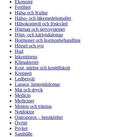
Ekonomi
Fertilitet
Hälsa och Kultur
Hälso- och läkemedelsstudier
Hälsokontroll och friskvård
Hjärnan och nervsystemet
Hjärt- och kärlsjukdomar
Hormoner och hormonbehandling
Hörsel och syn
Hud
Inkontinens
Klimakteriet
Kost, näring och kosttillskott
Kroppen
Ledbesvär
Lungor, lungsjukdomar
Mat och dryck
Medicin
Mediciner
Motion och träning
Netdoktor
Osteoporos – benskörhet
Övrigt
Psyket
Samhälle