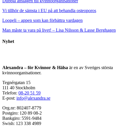
Dubbla anslagen till kvinnoorganisationer
Vi tillhör de sämsta i EU på att behandla osteoporos
Loopeli – appen som kan förbättra vardagen
Man måste ta vara på livet! – Lisa Nilsson & Lasse Berghagen
Nyhet
Alexandra – för Kvinnor & Hälsa
är en av Sveriges största
kvinnoorganisationer.
Tegnérgatan 15
111 40 Stockholm
Telefon:
08-20 51 59
E-post:
info@alexandra.se
Org.nr: 802407-8779
Postgiro: 120 89 08-2
Bankgiro: 5591-9484
Swish: 123 338 4989