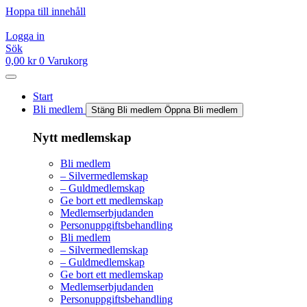
Hoppa till innehåll
Logga in
Sök
0,00
kr
0
Varukorg
Start
Bli medlem
Stäng Bli medlem
Öppna Bli medlem
Nytt medlemskap
Bli medlem
– Silvermedlemskap
– Guldmedlemskap
Ge bort ett medlemskap
Medlemserbjudanden
Personuppgiftsbehandling
Bli medlem
– Silvermedlemskap
– Guldmedlemskap
Ge bort ett medlemskap
Medlemserbjudanden
Personuppgiftsbehandling