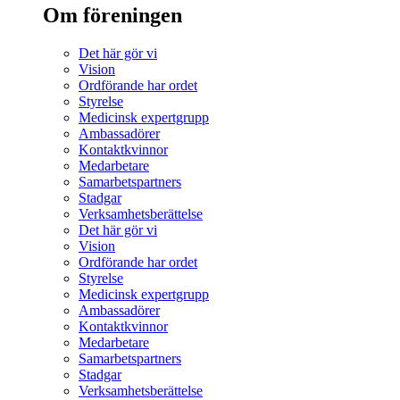
Om föreningen
Det här gör vi
Vision
Ordförande har ordet
Styrelse
Medicinsk expertgrupp
Ambassadörer
Kontaktkvinnor
Medarbetare
Samarbetspartners
Stadgar
Verksamhetsberättelse
Det här gör vi
Vision
Ordförande har ordet
Styrelse
Medicinsk expertgrupp
Ambassadörer
Kontaktkvinnor
Medarbetare
Samarbetspartners
Stadgar
Verksamhetsberättelse