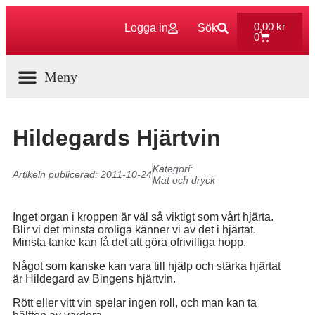
0,00
kr
Logga in
Sök
0
Aktuella Program
Hildegards Hjärtvin
Kategori:
Artikeln publicerad:
2011-10-24
Mat och dryck
Inget organ i kroppen är väl så viktigt som vårt hjärta.
Blir vi det minsta oroliga känner vi av det i hjärtat.
Minsta tanke kan få det att göra ofrivilliga hopp.
Något som kanske kan vara till hjälp och stärka hjärtat
är Hildegard av Bingens hjärtvin.
Rött eller vitt vin spelar ingen roll, och man kan ta