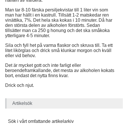
hälften av vardera.
Man tar 8-10 färska persiljekvistar till 1 liter vin som
man har hällt i en kastrull. Tillsätt 1-2 matskedar ren
vinättika, 7%. Det hela ska kokas i 10 minuter. Då har
den största delen av alkoholen förstörts. Sedan
tillsätter man ca 250 g honung och det ska småkoka
ytterligare 4-5 minuter.
Sila och fyll het på varma flaskor och skruva till. Ta ett
litet likörglas och drick små klunkar morgon och kväll
eller vid behov.
Det är mycket gott och inte farligt eller
beroendeframkallande, det mesta av alkoholen kokats
bort, endast det nytta finns kvar.
Drick och njut.
Artikelsök
Sök i vårt omfattande artikelarkiv