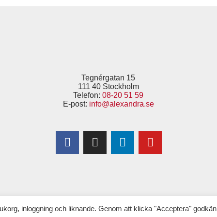
Tegnérgatan 15
111 40 Stockholm
Telefon:
08-20 51 59
E-post:
info@alexandra.se
Copyright © 2025 Alexandra
–
för Kvinnor & Hälsa
(tidigare 1,6 & 2,6 miljonerklubben)
ukorg, inloggning och liknande. Genom att klicka "Acceptera" godkän