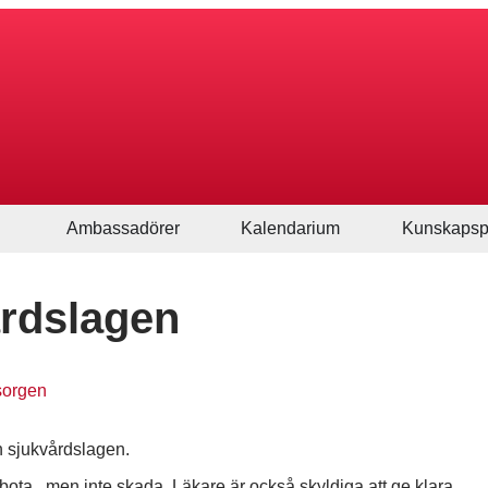
Ambassadörer
Kalendarium
Kunskapsp
årdslagen
sorgen
h sjukvårdslagen.
h bota , men inte skada. Läkare är också skyldiga att ge klara,