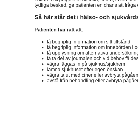
tydliga besked, ge patienten en chans att fråg
Så här står det i hälso- och sjukvår
Patienten har rätt att:
få begriplig information om sitt tillstånd
få begriplig information om innebörden i
få upplysning om alternativa undersöknin
få ta del av journalen och vid behov få dess
vägra läggas in på sjukhus/sjukhem
lämna sjukhuset efter egen önskan
vägra ta ut mediciner eller avbryta pågå
avstå från behandling eller avbryta pågå