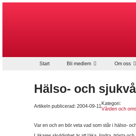
Start
Bli medlem
Om oss
Hälso- och sjukv
Kategori:
Artikeln publicerad:
2004-09-11
Vården och om
Var en och en bör veta vad som står i hälso- oc
Läkares skyldighet är att läka, lindra, trösta oc