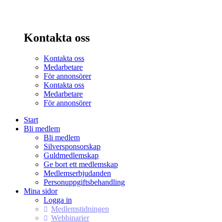
Kontakta oss
Kontakta oss
Medarbetare
För annonsörer
Kontakta oss
Medarbetare
För annonsörer
Start
Bli medlem
Bli medlem
Silversponsorskap
Guldmedlemskap
Ge bort ett medlemskap
Medlemserbjudanden
Personuppgiftsbehandling
Mina sidor
Logga in
Medlemstidningen
Webbinarier