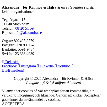
Alexandra – för Kvinnor & Hälsa
är en av Sveriges största
kvinnoorganisationer.
Tegnérgatan 15
111 40 Stockholm
Telefon:
08-20 51 59
E-post:
info@alexandra.se
Org.nr: 802407-8779
Postgiro: 120 89 08-2
Bankgiro: 5591-9484
Swish: 123 338 4989
Dela sida
Facebook
Instagram
Linkedin
Youtube
Bli medlem!
Copyright © 2025 Alexandra
–
för Kvinnor & Hälsa
(tidigare 1,6 & 2,6 miljonerklubben)
Vi använder cookies på vår webbplats för att komma ihåg din
varukorg, inloggning och liknande. Genom att klicka "Acceptera"
godkänner du användandet av cookies.
ACCEPTERA