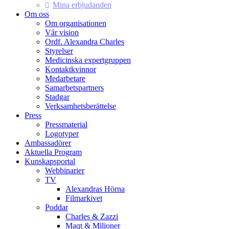
Mina erbjudanden
Om oss
Om organisationen
Vår vision
Ordf. Alexandra Charles
Styrelser
Medicinska expertgruppen
Kontaktkvinnor
Medarbetare
Samarbetspartners
Stadgar
Verksamhetsberättelse
Press
Pressmaterial
Logotyper
Ambassadörer
Aktuella Program
Kunskapsportal
Webbinarier
TV
Alexandras Hörna
Filmarkivet
Poddar
Charles & Zazzi
Maqt & Miljoner