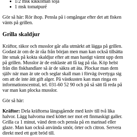
1/2 msk kikkoman soja
1 msk tomatpuré
Gör så här: Rör ihop. Pensla på i omgångar efter det att fisken
vänts på grillen.
Grilla skaldjur
Kräftor, räkor och musslor går alla utmärkt att lägga på grillen.
Godast är om de är råa från början men man kan också tillsätta
lite smak på kokta skaldjur efter att man hastigt värmt upp dem
på grillen. Musslor är de enklaste att få tag på råa. Köp helst
från din fiskhandlare så är de säkra att äta. Plockar man dem
själv när man är ute och seglar skall man i förväg övertyga sig
om att de inte ätit gift alger. På västkusten kan man ringa en
informationscentral, tel. 031-60 52 90 och på så sätt få reda på
var man kan plocka musslor.
Gör så här:
Kräftor:
Dela kräftorna längsgående med kniv till två lika
halvor. Lägg halvorna med köttet ner mot ett finmaskigt galler.
Grilla ca 1 minut, vänd dem och pensla på en marinad eller
glaze. Man kan också använda smör, örter och citron. Servera
direkt med ett gott bröd till.