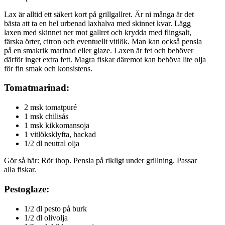
Lax är alltid ett säkert kort på grillgallret. Är ni många är det
bästa att ta en hel urbenad laxhalva med skinnet kvar. Lägg
laxen med skinnet ner mot gallret och krydda med flingsalt,
färska örter, citron och eventuellt vitlök. Man kan också pensla
på en smakrik marinad eller glaze. Laxen är fet och behöver
därför inget extra fett. Magra fiskar däremot kan behöva lite olja
för fin smak och konsistens.
Tomatmarinad:
2 msk tomatpuré
1 msk chilisås
1 msk kikkomansoja
1 vitlöksklyfta, hackad
1/2 dl neutral olja
Gör så här: Rör ihop. Pensla på rikligt under grillning. Passar
alla fiskar.
Pestoglaze:
1/2 dl pesto på burk
1/2 dl olivolja