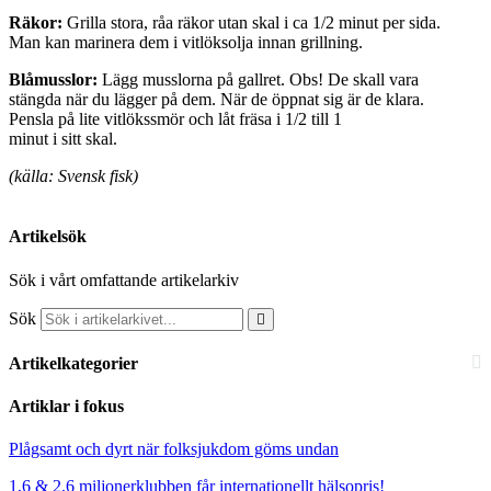
Räkor:
Grilla stora, råa räkor utan skal i ca 1/2 minut per sida.
Man kan marinera dem i vitlöksolja innan grillning.
Blåmusslor:
Lägg musslorna på gallret. Obs! De skall vara
stängda när du lägger på dem. När de öppnat sig är de klara.
Pensla på lite vitlökssmör och låt fräsa i 1/2 till 1
minut i sitt skal.
(källa: Svensk fisk)
Artikelsök
Sök i vårt omfattande artikelarkiv
Sök
Artikelkategorier
Artiklar i fokus
Plågsamt och dyrt när folksjukdom göms undan
1,6 & 2,6 miljonerklubben får internationellt hälsopris!