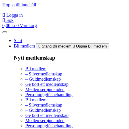
Hoppa till innehåll
Logga in
Sök
0,00
kr
0
Varukorg
Start
Bli medlem
Stäng Bli medlem
Öppna Bli medlem
Nytt medlemskap
Bli medlem
– Silvermedlemskap
– Guldmedlemskap
Ge bort ett medlemskap
Medlemserbjudanden
Personuppgiftsbehandling
Bli medlem
– Silvermedlemskap
– Guldmedlemskap
Ge bort ett medlemskap
Medlemserbjudanden
Personuppgiftsbehandling