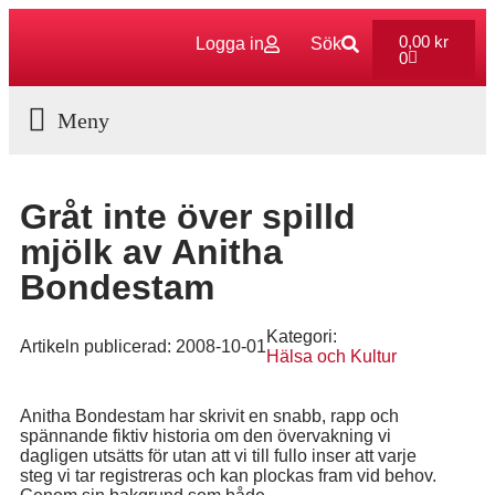
0,00
kr
Logga in
Sök
0
Aktuella Program
Gråt inte över spilld
mjölk av Anitha
Bondestam
Kategori:
Artikeln publicerad:
2008-10-01
Hälsa och Kultur
Anitha Bondestam har skrivit en snabb, rapp och
spännande fiktiv historia om den övervakning vi
dagligen utsätts för utan att vi till fullo inser att varje
steg vi tar registreras och kan plockas fram vid behov.