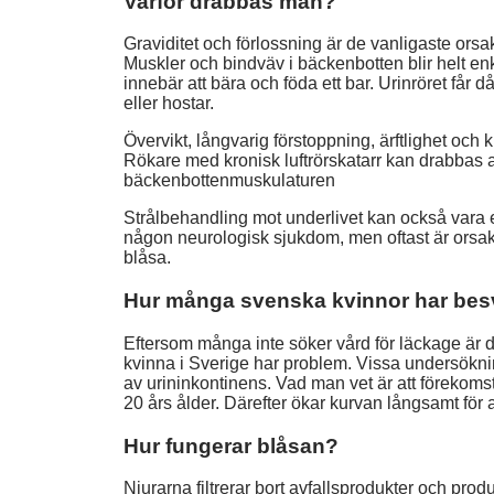
Varför drabbas man?
Graviditet och förlossning är de vanligaste orsa
Muskler och bindväv i bäckenbotten blir helt en
innebär att bära och föda ett bar. Urinröret får d
eller hostar.
Övervikt, långvarig förstoppning, ärftlighet och k
Rökare med kronisk luftrörskatarr kan drabbas
bäckenbottenmuskulaturen
Strålbehandling mot underlivet kan också vara e
någon neurologisk sjukdom, men oftast är orsa
blåsa.
Hur många svenska kvinnor har bes
Eftersom många inte söker vård för läckage är de
kvinna i Sverige har problem. Vissa undersökning
av urininkontinens. Vad man vet är att förekom
20 års ålder. Därefter ökar kurvan långsamt för at
Hur fungerar blåsan?
Njurarna filtrerar bort avfallsprodukter och prod