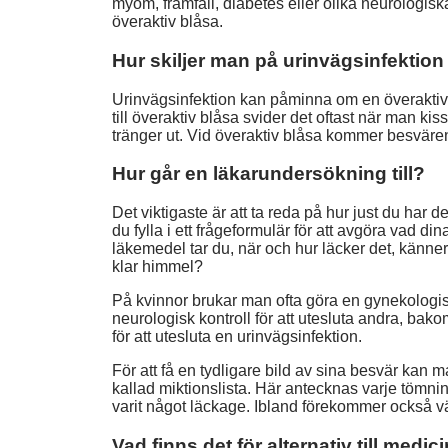
myom, framfall, diabetes eller olika neurologisk
överaktiv blåsa.
Hur skiljer man på urinvägsinfektion
Urinvägsinfektion kan påminna om en överaktiv 
till överaktiv blåsa svider det oftast när man kis
tränger ut. Vid överaktiv blåsa kommer besvär
Hur går en läkarundersökning till?
Det viktigaste är att ta reda på hur just du har 
du fylla i ett frågeformulär för att avgöra vad d
läkemedel tar du, när och hur läcker det, känner
klar himmel?
På kvinnor brukar man ofta göra en gynekologis
neurologisk kontroll för att utesluta andra, bak
för att utesluta en urinvägsinfektion.
För att få en tydligare bild av sina besvär kan m
kallad miktionslista. Här antecknas varje tömni
varit något läckage. Ibland förekommer också vä
Vad finns det för alternativ till med