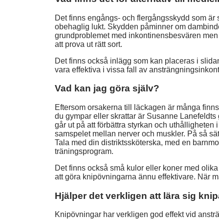
Det finns engångs- och flergångsskydd som är s
obehaglig lukt. Skydden påminner om dambindor 
grundproblemet med inkontinensbesvären men de ä
att prova ut rätt sort.
Det finns också inlägg som kan placeras i slida
vara effektiva i vissa fall av ansträngningsinkon
Vad kan jag göra själv?
Eftersom orsakerna till läckagen är många finns
du gympar eller skrattar är Susanne Lanefeldts
går ut på att förbättra styrkan och uthållighet
samspelet mellan nerver och muskler. På så sätt 
Tala med din distriktssköterska, med en barnmor
träningsprogram.
Det finns också små kulor eller koner med olika 
att göra knipövningarna ännu effektivare. När ma
Hjälper det verkligen att lära sig kni
Knipövningar har verkligen god effekt vid anst