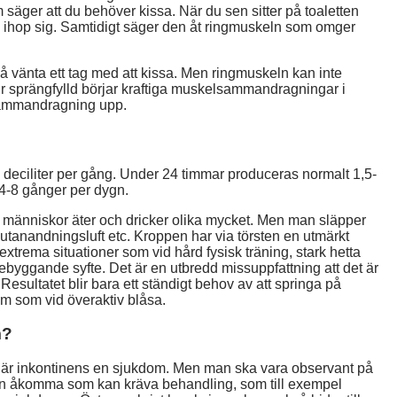
m säger att du behöver kissa. När du sen sitter på toaletten
ra ihop sig. Samtidigt säger den åt ringmuskeln som omger
 vänta ett tag med att kissa. Men ringmuskeln kan inte
r sprängfylld börjar kraftiga muskelsammandragningar i
sammandragning upp.
 2-4 deciliter per gång. Under 24 timmar produceras normalt 1,5-
 4-8 gånger per dygn.
 människor äter och dricker olika mycket. Men man släpper
 utanandningsluft etc. Kroppen har via törsten en utmärkt
 extrema situationer som vid hård fysisk träning, stark hetta
örebyggande syfte. Det är en utbredd missuppfattning att det är
 Resultatet blir bara ett ständigt behov av att springa på
om som vid överaktiv blåsa.
m?
on är inkontinens en sjukdom. Men man ska vara observant på
an åkomma som kan kräva behandling, som till exempel