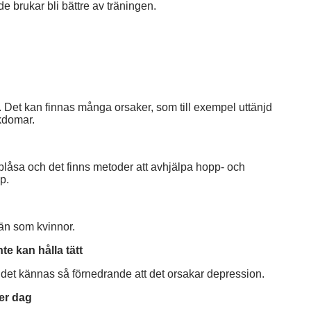
e brukar bli bättre av träningen.
t. Det kan finnas många orsaker, som till exempel uttänjd
kdomar.
 blåsa och det finns metoder att avhjälpa hopp- och
p.
än som kvinnor.
te kan hålla tätt
 det kännas så förnedrande att det orsakar depression.
per dag