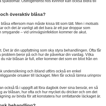
a sjukdomar. Östrogenbrist hos kvinnor kan också bidra till
 och överaktiv blåsa?
blåsa eftersom man måste kissa titt som tätt. Men i motsats
sar och det är vanligt att det bara är ett par droppar som
en smygande – vid urinvägsinfektion kommer de akut.
det. Det är din uppfattning som ska styra behandlingen. Ofta får
ina problem beror på och hur de påverkar din vardag. Vilka
 du när blåsan är full, eller kommer det som en blixt från en
k undersökning och ibland utförs också en enkel
omliggande orsaker till läckaget. Men får också lämna urinprov
an också få i uppgift att föra dagbok över sina besvär, en så
ng av blåsan, hur ofta och hur mycket du dricker och om det
gning av binda för att konstatera hur omfattande läckaget är.
icinsk behandling?