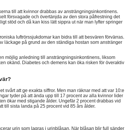
kerna till att kvinnor drabbas av ansträngningsinkontinens.
kelt försvagade och övertänjda av den stora påfrestning det
åligt stöd och då kan kiss lätt sippra ut när man lyfter springer
roniska luftrörssjukdomar kan bidra till att besvären förvärras.
 av läckage på grund av den ständiga hostan som anstränger
n möjlig anledning till ansträngningsinkontinens, liksom
ken okänd. Diabetes och demens kan öka risken för överaktiv
vär?
t svårt att ge exakta siffror. Men man räknar med att var 10:e
ar tyder på att ända upp till 17 procent av alla kvinnor lider
sten ökar med stigande ålder. Ungefär 2 procent drabbas vid
t till sista landa på 25 procent vid 85 års ålder.
ucerar urin som lagras i urinblåsan. När blåsan blir full sänder