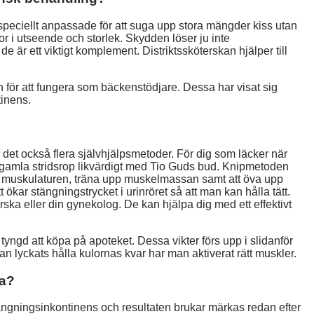
peciellt anpassade för att suga upp stora mängder kiss utan
i utseende och storlek. Skydden löser ju inte
r ett viktigt komplement. Distriktssköterskan hjälper till
n för att fungera som bäckenstödjare. Dessa har visat sig
tinens.
 det också flera självhjälpsmetoder. För dig som läcker när
 gamla stridsrop likvärdigt med Tio Guds bud. Knipmetoden
en i muskulaturen, träna upp muskelmassan samt att öva upp
ökar stängningstrycket i urinröret så att man kan hålla tätt.
ska eller din gynekolog. De kan hjälpa dig med ett effektivt
tyngd att köpa på apoteket. Dessa vikter förs upp i slidanför
n lyckats hålla kulornas kvar har man aktiverat rätt muskler.
pa?
rängningsinkontinens och resultaten brukar märkas redan efter