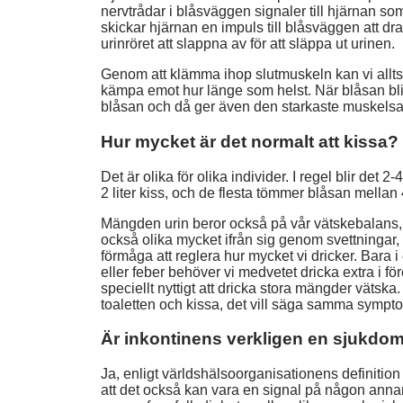
nervtrådar i blåsväggen signaler till hjärnan so
skickar hjärnan en impuls till blåsväggen att d
urinröret att slappna av för att släppa ut urinen.
Genom att klämma ihop slutmuskeln kan vi alltså
kämpa emot hur länge som helst. När blåsan bli
blåsan och då ger även den starkaste muskel
Hur mycket är det normalt att kissa?
Det är olika för olika individer. I regel blir det
2 liter kiss, och de flesta tömmer blåsan mellan
Mängden urin beror också på vår vätskebalans,
också olika mycket ifrån sig genom svettningar,
förmåga att reglera hur mycket vi dricker. Bara i
eller feber behöver vi medvetet dricka extra i f
speciellt nyttigt att dricka stora mängder vätska.
toaletten och kissa, det vill säga samma sympt
Är inkontinens verkligen en sjukdo
Ja, enligt världshälsoorganisationens definiti
att det också kan vara en signal på någon ann