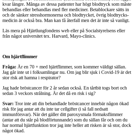
kvar längre. Många av dessa patienter har högt blodtryck som måste
behandlas eller behandlas med fler mediciner. Betablockare sätts in
och de sänker stresshormonerna och blodtrycket, övrig blodtrycks-
medicin är också bra. Man kan få återfall men det är inte så vanligt.
Läs mera på Hjärtlungfondens web eller på Socialstyrelsens eller
från något universitet tex. Harvard, Mayo-clinics.
Om hjärtflimmer
Fråga:
Är en 70 + med hjärtflimmer, som kommer väldigt sällan.
Jag går inte ut i folksamlingar nu. Om jag blir sjuk i Covid-19 är det
stor risk att hamna i respirator?
Jag hade bröstcancer för 2 år sedan också. En tårtbit togs bort och
sedan 3 veckors strålning. Är det då en risk i sig?
Svar:
Tror inte att din behandlade bröstcancer innebär någon ökad
risk för jag antar att du inte tar cellgifter (i så fall nedsatt
immunförsvar). När det gäller ditt paroxysmala förmaksflimmer
(antar att du står på blodförtunnande) som du sällan får och om du
har normal hjärtfunktion tror jag inte heller att risken är så stor, dock
något ökad.