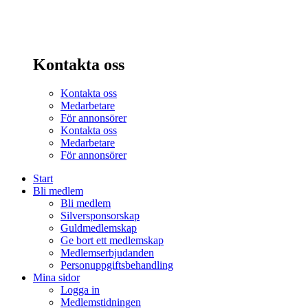
Kontakta oss
Kontakta oss
Medarbetare
För annonsörer
Kontakta oss
Medarbetare
För annonsörer
Start
Bli medlem
Bli medlem
Silversponsorskap
Guldmedlemskap
Ge bort ett medlemskap
Medlemserbjudanden
Personuppgiftsbehandling
Mina sidor
Logga in
Medlemstidningen