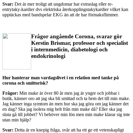
Svar:
Det är mer troligt att ungdomar har extraslag eller re-
entrytaky-kardier dvs elektriska återkopplingstakykardier vilket kan
upptäckas med bandspelar EKG än att de har förmaksflimmer.
Frågor angående Corona, svarar gör
Kerstin Brismar, professor och specialist
i internmedicin, diabetologi och
endokrinologi
Hur hanterar man vardagslivet i en relation med tanke på
corona och smittorisk?
Frågor:
Min make är över 80 år men jag är yngre och jobbar i
butik, känner oro att jag ska bli smittad och ta hem det till min make.
Jag känner inga symtom än men hur ska jag göra om jag känner det
en dag? Ska jag isolera mig helt från min make då? Eller ska jag
sluta gå till jobbet? Vi behöver min lön men min make klarar sig inte
utan min hjälp?
Svar:
Detta är en knepig fråga, svår att ha ett ge ett vetenskapligt