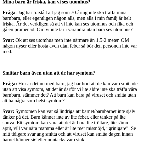
Mina barn är friska, kan vi ses utomhus?
Fråga
: Jag har förstått att jag som 70-åring inte ska träffa mina
barnbarn, eller egentligen någon alls, men alla i min familj är helt
friska. Är det verkligen så att vi inte kan ses utomhus och fika och
gå en promenad. Om vi inte tar i varandra utan bara ses utomhus?
Svar:
Ok att ses utomhus men inte närmare än 1.5-2 meter. OM
någon nyser eller hosta även utan feber så bör den personen inte var
med.
Smittar barn även utan att de har symtom?
Fråga:
Hur är det nu med barn, jag har hört att de kan vara smittade
utan att visa symtom, att det är därför vi lite äldre inte ska träffa våra
barnbarn, stämmer det? Att barn kan bära på viruset och smitta utan
att ha några som helst symtom?
Svar:
Symtomen kan var så lindriga att barnet/barnbarnet inte själv
tänker på det, Barn känner inte av lite feber, eller tänker på lite
snuva. Ett symtom kan vara att det är bara lite tröttare, lite sämre
aptit, vill var nära mamma eller är lite mer missnöjd, ”grinigare”. Se
mitt tidigare svar ang smitta och att viruset kan smitta dagen innan
barnet känner sig eller upptäcks vara sjukt.