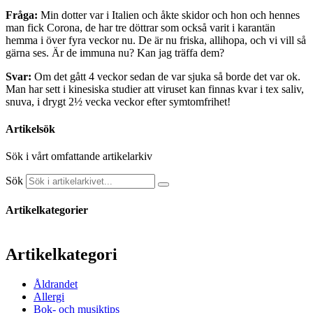
Fråga:
Min dotter var i Italien och åkte skidor och hon och hennes
man fick Corona, de har tre döttrar som också varit i karantän
hemma i över fyra veckor nu. De är nu friska, allihopa, och vi vill så
gärna ses. Är de immuna nu? Kan jag träffa dem?
Svar:
Om det gått 4 veckor sedan de var sjuka så borde det var ok.
Man har sett i kinesiska studier att viruset kan finnas kvar i tex saliv,
snuva, i drygt 2½ vecka veckor efter symtomfrihet!
Artikelsök
Sök i vårt omfattande artikelarkiv
Sök
Artikelkategorier
Artikelkategori
Åldrandet
Allergi
Bok- och musiktips