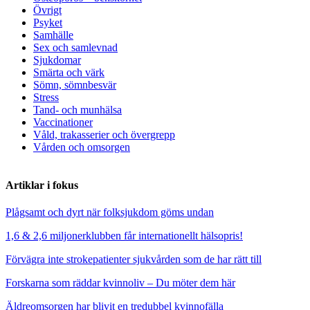
Övrigt
Psyket
Samhälle
Sex och samlevnad
Sjukdomar
Smärta och värk
Sömn, sömnbesvär
Stress
Tand- och munhälsa
Vaccinationer
Våld, trakasserier och övergrepp
Vården och omsorgen
Artiklar i fokus
Plågsamt och dyrt när folksjukdom göms undan
1,6 & 2,6 miljonerklubben får internationellt hälsopris!
Förvägra inte strokepatienter sjukvården som de har rätt till
Forskarna som räddar kvinnoliv – Du möter dem här
Äldreomsorgen har blivit en tredubbel kvinnofälla