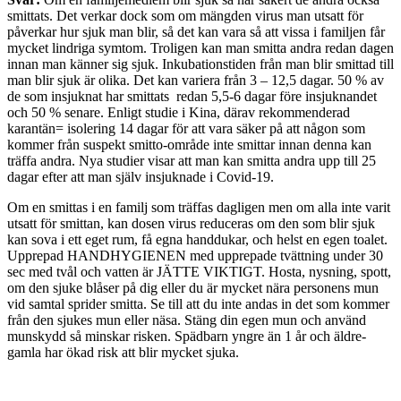
smittats. Det verkar dock som om mängden virus man utsatt för
påverkar hur sjuk man blir, så det kan vara så att vissa i familjen får
mycket lindriga symtom. Troligen kan man smitta andra redan dagen
innan man känner sig sjuk. Inkubationstiden från man blir smittad till
man blir sjuk är olika. Det kan variera från 3 – 12,5 dagar. 50 % av
de som insjuknat har smittats redan 5,5-6 dagar före insjuknandet
och 50 % senare. Enligt studie i Kina, därav rekommenderad
karantän= isolering 14 dagar för att vara säker på att någon som
kommer från suspekt smitto-område inte smittar innan denna kan
träffa andra. Nya studier visar att man kan smitta andra upp till 25
dagar efter att man själv insjuknade i Covid-19.
Om en smittas i en familj som träffas dagligen men om alla inte varit
utsatt för smittan, kan dosen virus reduceras om den som blir sjuk
kan sova i ett eget rum, få egna handdukar, och helst en egen toalet.
Upprepad HANDHYGIENEN med upprepade tvättning under 30
sec med tvål och vatten är JÄTTE VIKTIGT. Hosta, nysning, spott,
om den sjuke blåser på dig eller du är mycket nära personens mun
vid samtal sprider smitta. Se till att du inte andas in det som kommer
från den sjukes mun eller näsa. Stäng din egen mun och använd
munskydd så minskar risken. Spädbarn yngre än 1 år och äldre-
gamla har ökad risk att blir mycket sjuka.