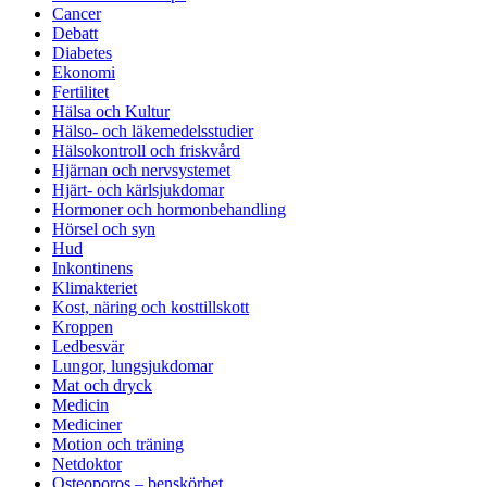
Cancer
Debatt
Diabetes
Ekonomi
Fertilitet
Hälsa och Kultur
Hälso- och läkemedelsstudier
Hälsokontroll och friskvård
Hjärnan och nervsystemet
Hjärt- och kärlsjukdomar
Hormoner och hormonbehandling
Hörsel och syn
Hud
Inkontinens
Klimakteriet
Kost, näring och kosttillskott
Kroppen
Ledbesvär
Lungor, lungsjukdomar
Mat och dryck
Medicin
Mediciner
Motion och träning
Netdoktor
Osteoporos – benskörhet