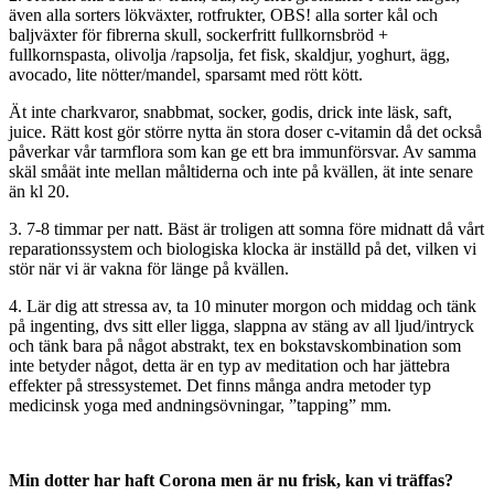
även alla sorters lökväxter, rotfrukter, OBS! alla sorter kål och
baljväxter för fibrerna skull, sockerfritt fullkornsbröd +
fullkornspasta, olivolja /rapsolja, fet fisk, skaldjur, yoghurt, ägg,
avocado, lite nötter/mandel, sparsamt med rött kött.
Ät inte charkvaror, snabbmat, socker, godis, drick inte läsk, saft,
juice. Rätt kost gör större nytta än stora doser c-vitamin då det också
påverkar vår tarmflora som kan ge ett bra immunförsvar. Av samma
skäl småät inte mellan måltiderna och inte på kvällen, ät inte senare
än kl 20.
3. 7-8 timmar per natt. Bäst är troligen att somna före midnatt då vårt
reparationssystem och biologiska klocka är inställd på det, vilken vi
stör när vi är vakna för länge på kvällen.
4. Lär dig att stressa av, ta 10 minuter morgon och middag och tänk
på ingenting, dvs sitt eller ligga, slappna av stäng av all ljud/intryck
och tänk bara på något abstrakt, tex en bokstavskombination som
inte betyder något, detta är en typ av meditation och har jättebra
effekter på stressystemet. Det finns många andra metoder typ
medicinsk yoga med andningsövningar, ”tapping” mm.
Min dotter har haft Corona men är nu frisk, kan vi träffas?