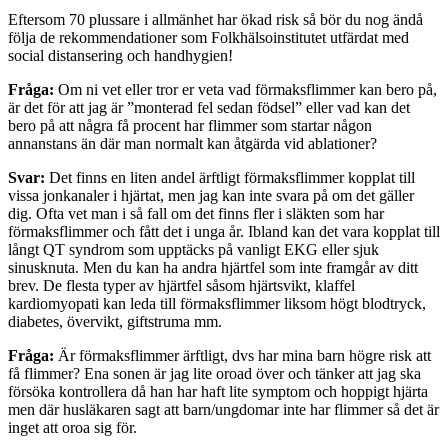
Eftersom 70 plussare i allmänhet har ökad risk så bör du nog ändå
följa de rekommendationer som Folkhälsoinstitutet utfärdat med
social distansering och handhygien!
Fråga:
Om ni vet eller tror er veta vad förmaksflimmer kan bero på,
är det för att jag är ”monterad fel sedan födsel” eller vad kan det
bero på att några få procent har flimmer som startar någon
annanstans än där man normalt kan åtgärda vid ablationer?
Svar:
Det finns en liten andel ärftligt förmaksflimmer kopplat till
vissa jonkanaler i hjärtat, men jag kan inte svara på om det gäller
dig. Ofta vet man i så fall om det finns fler i släkten som har
förmaksflimmer och fått det i unga år. Ibland kan det vara kopplat till
långt QT syndrom som upptäcks på vanligt EKG eller sjuk
sinusknuta. Men du kan ha andra hjärtfel som inte framgår av ditt
brev. De flesta typer av hjärtfel såsom hjärtsvikt, klaffel
kardiomyopati kan leda till förmaksflimmer liksom högt blodtryck,
diabetes, övervikt, giftstruma mm.
Fråga:
Är förmaksflimmer ärftligt, dvs har mina barn högre risk att
få flimmer? Ena sonen är jag lite oroad över och tänker att jag ska
försöka kontrollera då han har haft lite symptom och hoppigt hjärta
men där husläkaren sagt att barn/ungdomar inte har flimmer så det är
inget att oroa sig för.