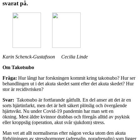
svarat på.
Karin Schenck-Gustafsson Cecilia Linde
Om Takotsubo
Fråga:
Hur långt har forskningen kommit kring takotsubo? Hur ser
behandlingen ut i det akuta skedet samt efter det akuta skedet? Hur
stor är recidivrisken?
Svar:
Takotsubo är fortfarande gåtfullt. En del anser att det är en
sorts hjärtinfarkt, men det är helt säkert plötslig och övergående
hjärtsvikt. Nu under Covid-19 pandemin har man sett en
ökning. Mest äldre kvinnor drabbas och föregås alltid av psykisk
eller kroppslig (operation, akut svår sjukdom) stress.
Man vet att allt normaliseras efter någon vecka utom den akuta
förhöjningen av stresshormoner (adrenalin, noradrenalin) som ligger