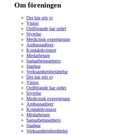
Om föreningen
Det här gör vi
Vision
Ordförande har ordet
Styrelse
Medicinsk expertgrupp
Ambassadörer
Kontaktkvinnor
Medarbetare
Samarbetspartners
Stadgar
Verksamhetsberättelse
Det här gör vi
Vision
Ordförande har ordet
Styrelse
Medicinsk expertgrupp
Ambassadörer
Kontaktkvinnor
Medarbetare
Samarbetspartners
Stadgar
Verksamhetsberättelse