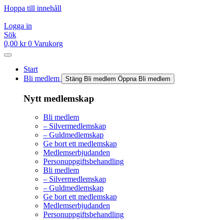
Hoppa till innehåll
Logga in
Sök
0,00
kr
0
Varukorg
Start
Bli medlem
Stäng Bli medlem
Öppna Bli medlem
Nytt medlemskap
Bli medlem
– Silvermedlemskap
– Guldmedlemskap
Ge bort ett medlemskap
Medlemserbjudanden
Personuppgiftsbehandling
Bli medlem
– Silvermedlemskap
– Guldmedlemskap
Ge bort ett medlemskap
Medlemserbjudanden
Personuppgiftsbehandling