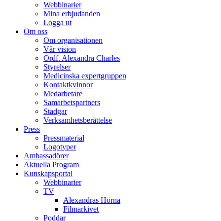
Webbinarier
Mina erbjudanden
Logga ut
Om oss
Om organisationen
Vår vision
Ordf. Alexandra Charles
Styrelser
Medicinska expertgruppen
Kontaktkvinnor
Medarbetare
Samarbetspartners
Stadgar
Verksamhetsberättelse
Press
Pressmaterial
Logotyper
Ambassadörer
Aktuella Program
Kunskapsportal
Webbinarier
TV
Alexandras Hörna
Filmarkivet
Poddar