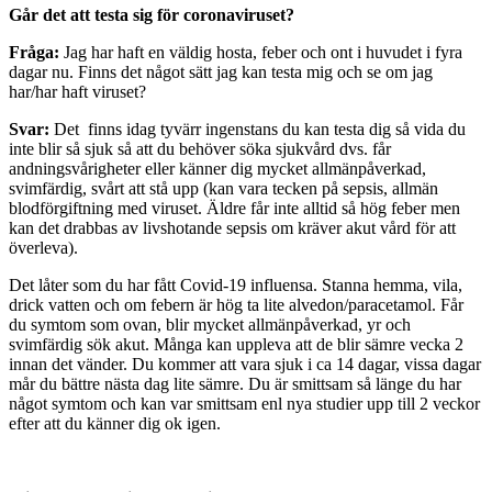
Går det att testa sig för coronaviruset?
Fråga:
Jag har haft en väldig hosta, feber och ont i huvudet i fyra
dagar nu. Finns det något sätt jag kan testa mig och se om jag
har/har haft viruset?
Svar:
Det finns idag tyvärr ingenstans du kan testa dig så vida du
inte blir så sjuk så att du behöver söka sjukvård dvs. får
andningsvårigheter eller känner dig mycket allmänpåverkad,
svimfärdig, svårt att stå upp (kan vara tecken på sepsis, allmän
blodförgiftning med viruset. Äldre får inte alltid så hög feber men
kan det drabbas av livshotande sepsis om kräver akut vård för att
överleva).
Det låter som du har fått Covid-19 influensa. Stanna hemma, vila,
drick vatten och om febern är hög ta lite alvedon/paracetamol. Får
du symtom som ovan, blir mycket allmänpåverkad, yr och
svimfärdig sök akut. Många kan uppleva att de blir sämre vecka 2
innan det vänder. Du kommer att vara sjuk i ca 14 dagar, vissa dagar
mår du bättre nästa dag lite sämre. Du är smittsam så länge du har
något symtom och kan var smittsam enl nya studier upp till 2 veckor
efter att du känner dig ok igen.