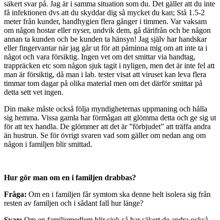
säkert svar på. Jag är i samma situation som du. Det gäller att du inte
få infektionen dvs att du skyddar dig så mycket du kan; Stå 1.5-2
meter från kunder, handhygien flera gånger i timmen. Var vaksam
om någon hostar eller nyser, undvik dem, gå därifrån och be någon
annan ta kunden och be kunden ta hänsyn! Jag själv har handskar
eller fingervantar när jag går ut för att påminna mig om att inte ta i
något och vara försiktig. Ingen vet om det smittar via handtag,
trappräcken etc som någon sjuk tagit i nyligen, men det är inte fel att
man är försiktig, då man i lab. tester visat att viruset kan leva flera
timmar tom dagar på olika material men om det därför smittar på
detta sett vet ingen.
Din make måste också följa myndigheternas uppmaning och hålla
sig hemma. Vissa gamla har förmågan att glömma detta och ge sig ut
för att tex handla. De glömmer att det är ”förbjudet” att träffa andra
än hustrun. Se för övrigt svaren vad som gäller om nedan ang om
någon i familjen blir smittad.
Hur gör man om en i familjen drabbas?
Fråga:
Om en i familjen får symtom ska denne helt isolera sig från
resten av familjen och i sådant fall hur länge?
Svar:
Om en familjemedlem blir sjuk så har säkert de andra också