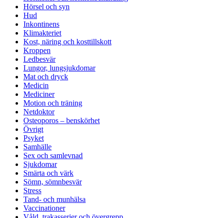
Hörsel och syn
Hud
Inkontinens
Klimakteriet
Kost, näring och kosttillskott
Kroppen
Ledbesvär
Lungor, lungsjukdomar
Mat och dryck
Medicin
Mediciner
Motion och träning
Netdoktor
Osteoporos – benskörhet
Övrigt
Psyket
Samhälle
Sex och samlevnad
Sjukdomar
Smärta och värk
Sömn, sömnbesvär
Stress
Tand- och munhälsa
Vaccinationer
Våld, trakasserier och övergrepp