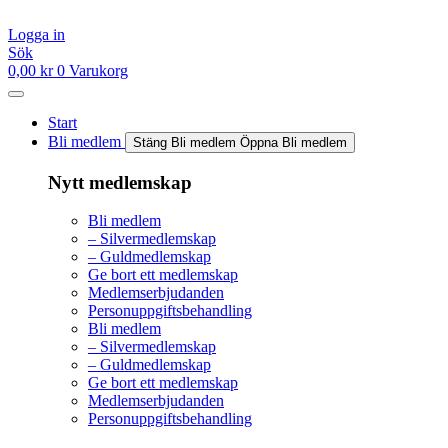
Hoppa
till
Logga in
innehåll
Sök
0,00
kr
0
Varukorg
Start
Bli medlem
Stäng Bli medlem
Öppna Bli medlem
Nytt medlemskap
Bli medlem
– Silvermedlemskap
– Guldmedlemskap
Ge bort ett medlemskap
Medlemserbjudanden
Personuppgiftsbehandling
Bli medlem
– Silvermedlemskap
– Guldmedlemskap
Ge bort ett medlemskap
Medlemserbjudanden
Personuppgiftsbehandling