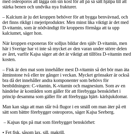
med osteoporos att lägga om sin kost för att på så sätt hjälpa till att
stärka benen och undvika nya frakturer.
– Kalcium är ju det kroppen behöver för att bygga benvävnad, och
det finns rikligt i mejeriprodukter. Men minst lika viktigt är det med
D-vitamin, som är nödvändigt för kroppens förmåga att ta upp
kalciumet, säger hon.
När kroppen exponeras för solljus bildar den själv D-vitamin, men
här i Sverige har vi inte så mycket av den varan under större delen
av året, varför Kajsa säger att det är viktigt att tillföra D-vitamin med
kosten.
– Fisk är den mat som innehåller mest D-vitamin så det bör man äta
åtminstone två eller tre gånger i veckan. Mycket grönsaker är också
bra då det innehåller andra komponenter som behövs för
benbildningen: C-vitamin, K-vitamin och magnesium. Som av en
händelse är kostråden som gäller för att förebygga benskörhet i
princip desamma som gäller för att förebygga hjärt- kärlsjukdomar.
Man kan säga att man slår två flugor i en smäll om man äter på ett
sätt som bättre förebygger osteoporos, säger Kajsa Seeberg.
– Kajsas tips på mat som förebygger benskörhet:
• Fet fisk, såsom lax, sill, makrill.