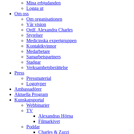
Mina erbjudanden
Logga ut
Om oss
Om organisationen
Vår vision
Ordf. Alexandra Charles
Styrelser
Medicinska expertgruppen
Kontaktkvinnor
Medarbetare
Samarbetspartners
Stadgar
Verksamhetsberättelse
Press
Pressmaterial
Logotyper
Ambassadörer
Aktuella Program
Kunskapsportal
Webbinarier
TV
Alexandras Hörna
Filmarkivet
Poddar
Charles & Zazzi