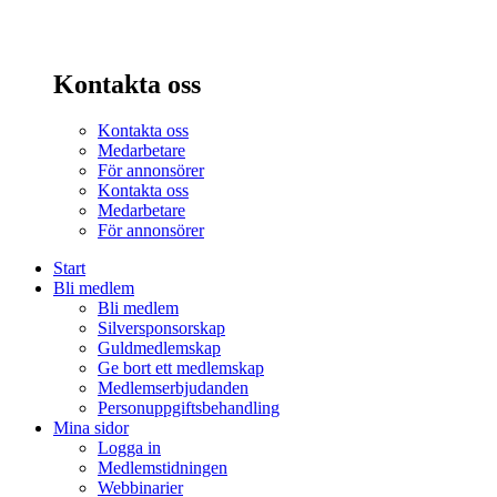
Kontakta oss
Kontakta oss
Medarbetare
För annonsörer
Kontakta oss
Medarbetare
För annonsörer
Start
Bli medlem
Bli medlem
Silversponsorskap
Guldmedlemskap
Ge bort ett medlemskap
Medlemserbjudanden
Personuppgiftsbehandling
Mina sidor
Logga in
Medlemstidningen
Webbinarier