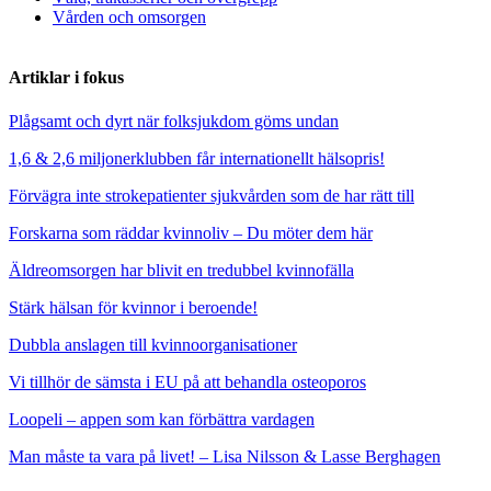
Vården och omsorgen
Artiklar i fokus
Plågsamt och dyrt när folksjukdom göms undan
1,6 & 2,6 miljonerklubben får internationellt hälsopris!
Förvägra inte strokepatienter sjukvården som de har rätt till
Forskarna som räddar kvinnoliv – Du möter dem här
Äldreomsorgen har blivit en tredubbel kvinnofälla
Stärk hälsan för kvinnor i beroende!
Dubbla anslagen till kvinnoorganisationer
Vi tillhör de sämsta i EU på att behandla osteoporos
Loopeli – appen som kan förbättra vardagen
Man måste ta vara på livet! – Lisa Nilsson & Lasse Berghagen