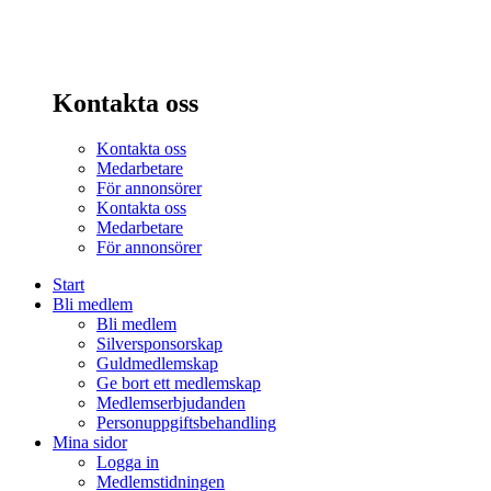
Kontakta oss
Kontakta oss
Medarbetare
För annonsörer
Kontakta oss
Medarbetare
För annonsörer
Start
Bli medlem
Bli medlem
Silversponsorskap
Guldmedlemskap
Ge bort ett medlemskap
Medlemserbjudanden
Personuppgiftsbehandling
Mina sidor
Logga in
Medlemstidningen