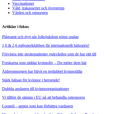
Vaccinationer
Våld, trakasserier och övergrepp
Vården och omsorgen
Artiklar i fokus
Plågsamt och dyrt när folksjukdom göms undan
1,6 & 2,6 miljonerklubben får internationellt hälsopris!
Förvägra inte strokepatienter sjukvården som de har rätt till
Forskarna som räddar kvinnoliv – Du möter dem här
Äldreomsorgen har blivit en tredubbel kvinnofälla
Stärk hälsan för kvinnor i beroende!
Dubbla anslagen till kvinnoorganisationer
Vi tillhör de sämsta i EU på att behandla osteoporos
Loopeli – appen som kan förbättra vardagen