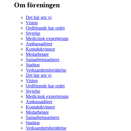
Om föreningen
Det här gör vi
Vision
Ordförande har ordet
Styrelse
Medicinsk expertgrupp
Ambassadörer
Kontaktkvinnor
Medarbetare
Samarbetspartners
Stadgar
Verksamhetsberättelse
Det här gör vi
Vision
Ordförande har ordet
Styrelse
Medicinsk expertgrupp
Ambassadörer
Kontaktkvinnor
Medarbetare
Samarbetspartners
Stadgar
Verksamhetsberättelse