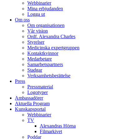
Webbinarier
Mina erbjudanden
Logga ut
Om oss
Om organisationen
Vår vision
Ordf. Alexandra Charles
Styrelser
Medicinska expertgruppen
Kontaktkvinnor
Medarbetare
Samarbetspartners
Stadgar
Verksamhetsberättelse
Press
Pressmaterial
Logotyper
Ambassadörer
Aktuella Program
Kunskapsportal
Webbinarier
TV
Alexandras Hörna
Filmarkivet
Poddar