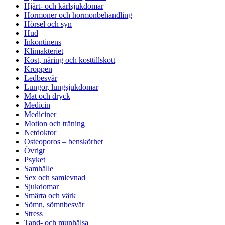
Hjärt- och kärlsjukdomar
Hormoner och hormonbehandling
Hörsel och syn
Hud
Inkontinens
Klimakteriet
Kost, näring och kosttillskott
Kroppen
Ledbesvär
Lungor, lungsjukdomar
Mat och dryck
Medicin
Mediciner
Motion och träning
Netdoktor
Osteoporos – benskörhet
Övrigt
Psyket
Samhälle
Sex och samlevnad
Sjukdomar
Smärta och värk
Sömn, sömnbesvär
Stress
Tand- och munhälsa