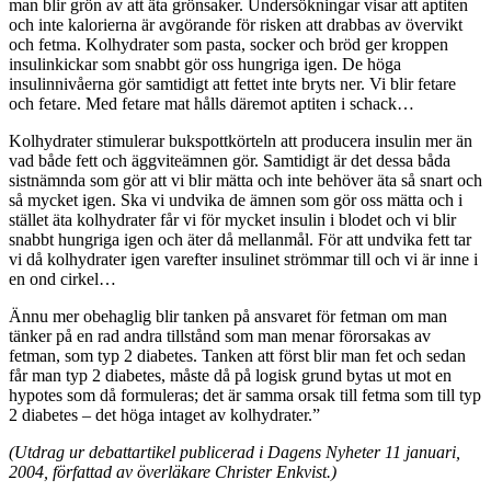
man blir grön av att äta grönsaker. Undersökningar visar att aptiten
och inte kalorierna är avgörande för risken att drabbas av övervikt
och fetma. Kolhydrater som pasta, socker och bröd ger kroppen
insulinkickar som snabbt gör oss hungriga igen. De höga
insulinnivåerna gör samtidigt att fettet inte bryts ner. Vi blir fetare
och fetare. Med fetare mat hålls däremot aptiten i schack…
Kolhydrater stimulerar bukspottkörteln att producera insulin mer än
vad både fett och äggviteämnen gör. Samtidigt är det dessa båda
sistnämnda som gör att vi blir mätta och inte behöver äta så snart och
så mycket igen. Ska vi undvika de ämnen som gör oss mätta och i
stället äta kolhydrater får vi för mycket insulin i blodet och vi blir
snabbt hungriga igen och äter då mellanmål. För att undvika fett tar
vi då kolhydrater igen varefter insulinet strömmar till och vi är inne i
en ond cirkel…
Ännu mer obehaglig blir tanken på ansvaret för fetman om man
tänker på en rad andra tillstånd som man menar förorsakas av
fetman, som typ 2 diabetes. Tanken att först blir man fet och sedan
får man typ 2 diabetes, måste då på logisk grund bytas ut mot en
hypotes som då formuleras; det är samma orsak till fetma som till typ
2 diabetes – det höga intaget av kolhydrater.”
(Utdrag ur debattartikel publicerad i Dagens Nyheter 11 januari,
2004, författad av överläkare Christer Enkvist.)