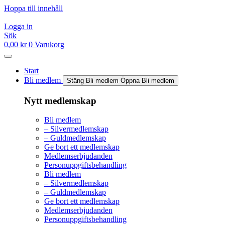
Hoppa till innehåll
Logga in
Sök
0,00
kr
0
Varukorg
Start
Bli medlem
Stäng Bli medlem
Öppna Bli medlem
Nytt medlemskap
Bli medlem
– Silvermedlemskap
– Guldmedlemskap
Ge bort ett medlemskap
Medlemserbjudanden
Personuppgiftsbehandling
Bli medlem
– Silvermedlemskap
– Guldmedlemskap
Ge bort ett medlemskap
Medlemserbjudanden
Personuppgiftsbehandling