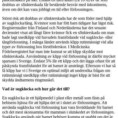
drabbas av sfinkterskada får bestående besvär med inkontinens,
även om det kan vara jobbigt en tid efter förlossningen.
Störst risk att drabbas av sfinkterskada har de som föder med hjälp
av sugklocka/tång. Kvinnor som har fött barn tidigare har lägst risk.
Registerstudier från Finland och Nederländerna har det senaste
decienniet visat att långt färre kvinnor fick en sfinkterskada om man
hade lagt snedklipp vid huvudets framfödande vid sugklocke- eller
tångförlossning. I många länder används klipp rutinmässigt vid alla
typer av förlossning hos förstföderskor. I Medicinska
Födelseregistret har man inte kunnat se att klipp skyddar mot
sfinkterskada. Användning av klipp vid förlossning är därför mycket
sparsam i Sverige. Endast 5% får ett klipp och det läggs oftast för att
påskynda framfödandet för att barnet är ansträngt. Eftersom vi har så
få klipp har vi i Sverige en optimal miljö att undersöka frågan om
rutinmässigt snedklipp eller rutinmässigt inget klipp är bäst för att
skydda ändtarmens ringmuskel.
Vad är sugklocka och hur går det till?
En sugklocka är ett hjälpmedel i plast eller metall som fästs på
bebisens hjässa för att hjälpa det ut i slutet av förlossningen. Att
använda sugklocka vid förlossning kan vara livräddande för barnet
och det mest skonsamma för mamman i slutskedet av förlossningen.
Sugklocka används när barnet behöver komma ut snabbt om det är