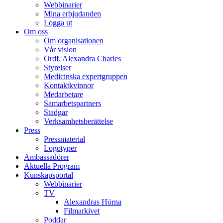
Webbinarier
Mina erbjudanden
Logga ut
Om oss
Om organisationen
Vår vision
Ordf. Alexandra Charles
Styrelser
Medicinska expertgruppen
Kontaktkvinnor
Medarbetare
Samarbetspartners
Stadgar
Verksamhetsberättelse
Press
Pressmaterial
Logotyper
Ambassadörer
Aktuella Program
Kunskapsportal
Webbinarier
TV
Alexandras Hörna
Filmarkivet
Poddar