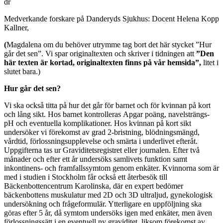
dr
Medverkande forskare på Danderyds Sjukhus: Docent Helena Kopp
Kallner,
(
Magdalena om du behöver utrymme tag bort det här stycket ”Hur
går det sen”. Vi spar originaltexten och skriver i tidningen att
”Den
här texten är kortad, originaltexten finns på vår hemsida”,
litet i
slutet bara.)
Hur går det sen?
Vi ska också titta på hur det går för barnet och för kvinnan på kort
och lång sikt. Hos barnet kontrolleras Apgar poäng, navelsträngs-
pH och eventuella komplikationer. Hos kvinnan på kort sikt
undersöker vi förekomst av grad 2-bristning, blödningsmängd,
vårdtid, förlossningsupplevelse och smärta i underlivet efteråt.
Uppgifterna tas ur Graviditetsregistret eller journalen. Efter två
månader och efter ett år undersöks samlivets funktion samt
inkontinens- och framfallssymtom genom enkäter. Kvinnorna som är
med i studien i Stockholm får också ett återbesök till
Bäckenbottencentrum Karolinska, där en expert bedömer
bäckenbottens muskulatur med 2D och 3D ultraljud, gynekologisk
undersökning och frågeformulär. Ytterligare en uppföljning ska
göras efter 5 år, då symtom undersöks igen med enkäter, men även
förlossningssätt i en eventuell ny graviditet, liksom förekomst av