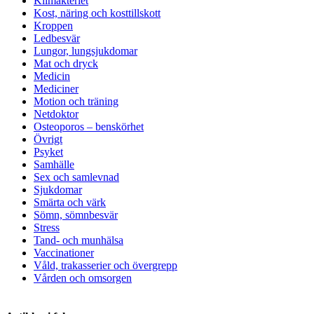
Klimakteriet
Kost, näring och kosttillskott
Kroppen
Ledbesvär
Lungor, lungsjukdomar
Mat och dryck
Medicin
Mediciner
Motion och träning
Netdoktor
Osteoporos – benskörhet
Övrigt
Psyket
Samhälle
Sex och samlevnad
Sjukdomar
Smärta och värk
Sömn, sömnbesvär
Stress
Tand- och munhälsa
Vaccinationer
Våld, trakasserier och övergrepp
Vården och omsorgen