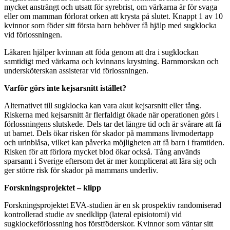
mycket ansträngt och utsatt för syrebrist, om värkarna är för svaga
eller om mamman förlorat orken att krysta på slutet. Knappt 1 av 10
kvinnor som föder sitt första barn behöver få hjälp med sugklocka
vid förlossningen.
Läkaren hjälper kvinnan att föda genom att dra i sugklockan
samtidigt med värkarna och kvinnans krystning. Barnmorskan och
undersköterskan assisterar vid förlossningen.
Varför görs inte kejsarsnitt istället?
Alternativet till sugklocka kan vara akut kejsarsnitt eller tång.
Riskerna med kejsarsnitt är flerfaldigt ökade när operationen görs i
förlossningens slutskede. Dels tar det längre tid och är svårare att få
ut barnet. Dels ökar risken för skador på mammans livmodertapp
och urinblåsa, vilket kan påverka möjligheten att få barn i framtiden.
Risken för att förlora mycket blod ökar också. Tång används
sparsamt i Sverige eftersom det är mer komplicerat att lära sig och
ger större risk för skador på mammans underliv.
Forskningsprojektet – klipp
Forskningsprojektet EVA-studien är en sk prospektiv randomiserad
kontrollerad studie av snedklipp (lateral episiotomi) vid
sugklockeförlossning hos förstföderskor. Kvinnor som väntar sitt