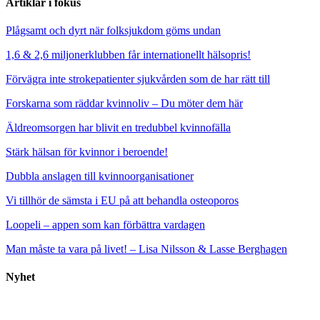
Artiklar i fokus
Plågsamt och dyrt när folksjukdom göms undan
1,6 & 2,6 miljonerklubben får internationellt hälsopris!
Förvägra inte strokepatienter sjukvården som de har rätt till
Forskarna som räddar kvinnoliv – Du möter dem här
Äldreomsorgen har blivit en tredubbel kvinnofälla
Stärk hälsan för kvinnor i beroende!
Dubbla anslagen till kvinnoorganisationer
Vi tillhör de sämsta i EU på att behandla osteoporos
Loopeli – appen som kan förbättra vardagen
Man måste ta vara på livet! – Lisa Nilsson & Lasse Berghagen
Nyhet