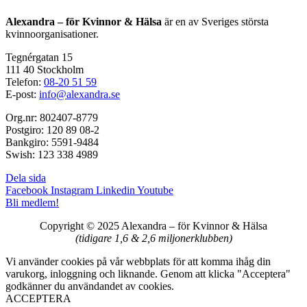
Alexandra – för Kvinnor & Hälsa
är en av Sveriges största
kvinnoorganisationer.
Tegnérgatan 15
111 40 Stockholm
Telefon:
08-20 51 59
E-post:
info@alexandra.se
Org.nr: 802407-8779
Postgiro: 120 89 08-2
Bankgiro: 5591-9484
Swish: 123 338 4989
Dela sida
Facebook
Instagram
Linkedin
Youtube
Bli medlem!
Copyright © 2025 Alexandra
–
för Kvinnor & Hälsa
(tidigare 1,6 & 2,6 miljonerklubben)
Vi använder cookies på vår webbplats för att komma ihåg din
varukorg, inloggning och liknande. Genom att klicka "Acceptera"
godkänner du användandet av cookies.
ACCEPTERA