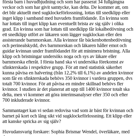
första barn i huvudbjudning och som har passerat 34 fullgångna
veckor och som har givit samtycke, kan delta. De kommer att, om
det blir aktuellt med sugklockeförlossning, lottas till snedklipp eller
inget klipp i samband med huvudets framfödande. En kvinna som
har lottats till inget klipp kan eventuellt brista av sig själv i olika
grad. En kvinna som har lottats till snedklipp får lokalbedövning och
ett snedklipp utfört av läkaren som lägger sugklockan eller den
assisterande barnmorskan. Alla kvinnor får bäckenbottenbedövning
och perinealskydd, dvs barnmorskan och läkaren håller emot och
guidar kvinnan under framfödandet för att minimera bristning. Alla
klipp och bristningar undersöks noga och sys av läkare eller
barnmorska efteråt. I första hand ska vi undersöka förekomst av
sfinkterskada i respektive grupp. För att med statistisk säkerhet
kunna påvisa en halvering (från 12,2% till 6,1%) av andelen kvinnor
som får en sfinkterskada behövs 350 kvinnor i vardera gruppen, dvs
totalt 700 kvinnor. För att påvisa en mindre skillnad behövs fler
kvinnor. I studien är det planerat att upp till 1400 kvinnor totalt ska
delta, men vi kommer att göra interimsanalyser efter 350 och efter
700 inkluderade kvinnor.
Sammantaget kan vi sedan redovisa vad som är bäst för kvinnan och
barnet på kort och lång sikt vid sugklockeförlossning. Ett klipp eller
att kanske spricka av sig själv?
Huvudansvarig forskare: Sophia Brismar Wendel, överläkare, med