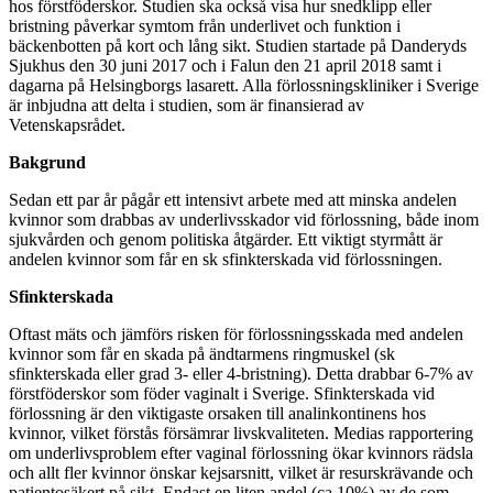
hos förstföderskor. Studien ska också visa hur snedklipp eller
bristning påverkar symtom från underlivet och funktion i
bäckenbotten på kort och lång sikt. Studien startade på Danderyds
Sjukhus den 30 juni 2017 och i Falun den 21 april 2018 samt i
dagarna på Helsingborgs lasarett. Alla förlossningskliniker i Sverige
är inbjudna att delta i studien, som är finansierad av
Vetenskapsrådet.
Bakgrund
Sedan ett par år pågår ett intensivt arbete med att minska andelen
kvinnor som drabbas av underlivsskador vid förlossning, både inom
sjukvården och genom politiska åtgärder. Ett viktigt styrmått är
andelen kvinnor som får en sk sfinkterskada vid förlossningen.
Sfinkterskada
Oftast mäts och jämförs risken för förlossningsskada med andelen
kvinnor som får en skada på ändtarmens ringmuskel (sk
sfinkterskada eller grad 3- eller 4-bristning). Detta drabbar 6-7% av
förstföderskor som föder vaginalt i Sverige. Sfinkterskada vid
förlossning är den viktigaste orsaken till analinkontinens hos
kvinnor, vilket förstås försämrar livskvaliteten. Medias rapportering
om underlivsproblem efter vaginal förlossning ökar kvinnors rädsla
och allt fler kvinnor önskar kejsarsnitt, vilket är resurskrävande och
patientosäkert på sikt. Endast en liten andel (ca 10%) av de som