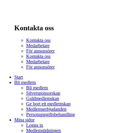
Kontakta oss
Kontakta oss
Medarbetare
För annonsörer
Kontakta oss
Medarbetare
För annonsörer
Start
Bli medlem
Bli medlem
Silversponsorskap
Guldmedlemskap
Ge bort ett medlemskap
Medlemserbjudanden
Personuppgiftsbehandling
Mina sidor
Logga in
Medlemstidningen