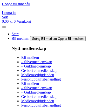
Hoppa till innehåll
Logga in
Sök
0,00
kr
0
Varukorg
Start
Bli medlem
Stäng Bli medlem
Öppna Bli medlem
Nytt medlemskap
Bli medlem
– Silvermedlemskap
– Guldmedlemskap
Ge bort ett medlemskap
Medlemserbjudanden
Personuppgiftsbehandling
Bli medlem
– Silvermedlemskap
– Guldmedlemskap
Ge bort ett medlemskap
Medlemserbjudanden
Personuppgiftsbehandling