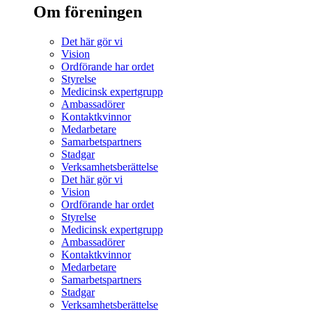
Om föreningen
Det här gör vi
Vision
Ordförande har ordet
Styrelse
Medicinsk expertgrupp
Ambassadörer
Kontaktkvinnor
Medarbetare
Samarbetspartners
Stadgar
Verksamhetsberättelse
Det här gör vi
Vision
Ordförande har ordet
Styrelse
Medicinsk expertgrupp
Ambassadörer
Kontaktkvinnor
Medarbetare
Samarbetspartners
Stadgar
Verksamhetsberättelse