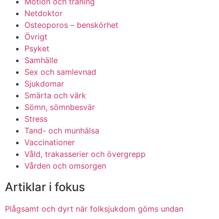
Motion och träning
Netdoktor
Osteoporos – benskörhet
Övrigt
Psyket
Samhälle
Sex och samlevnad
Sjukdomar
Smärta och värk
Sömn, sömnbesvär
Stress
Tand- och munhälsa
Vaccinationer
Våld, trakasserier och övergrepp
Vården och omsorgen
Artiklar i fokus
Plågsamt och dyrt när folksjukdom göms undan