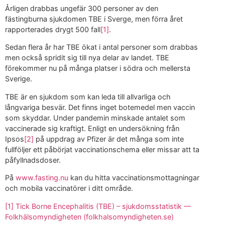
Årligen drabbas ungefär 300 personer av den
fästingburna sjukdomen TBE i Sverge, men förra året
rapporterades drygt 500 fall
[1]
.
Sedan flera år har TBE ökat i antal personer som drabbas
men också spridit sig till nya delar av landet. TBE
förekommer nu på många platser i södra och mellersta
Sverige.
TBE är en sjukdom som kan leda till allvarliga och
långvariga besvär. Det finns inget botemedel men vaccin
som skyddar. Under pandemin minskade antalet som
vaccinerade sig kraftigt. Enligt en undersökning från
Ipsos
[2]
på uppdrag av Pfizer är det många som inte
fullföljer ett påbörjat vaccinationschema eller missar att ta
påfyllnadsdoser.
På
www.fasting.nu
kan du hitta vaccinationsmottagningar
och mobila vaccinatörer i ditt område.
[1]
Tick Borne Encephalitis (TBE) – sjukdomsstatistik —
Folkhälsomyndigheten (folkhalsomyndigheten.se)