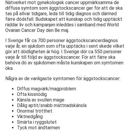
Nätverket mot gynekologisk cancer uppmärksamma de
diffusa symtom som äggstockscancer ger för att de ska
tas på allvar tidigare, leda till tidig diagnos och därmed
färre dödsfall. Budskapet att kunskap och tidig upptäckt
räddar liv och kampanjen inleddes i samband med World
Ovarian Cancer Day den 8e maj.
I Sverige får ca 700 personer äggstockscancerdiagnos
varje år, en sjukdom som ofta upptäcks i sent skede vilket
gör att dödligheten är hög. I Sverige dör ca 550 personer
varje år till följd av äggstockscancer. För att färre ska
behöva dö av sjukdomen måste kunskapen om symtomen
öka.
Några av de vanligaste symtomen för äggstockscancer:
Diffus magvärk/magproblem
Ofta kissnödig
Känsla av svullen mage
Dålig aptit/snabb mättnadskänsla
Onormal trötthet
Viktnedgång
Smärta i ryggslutet
Tyck mot ändtarmen