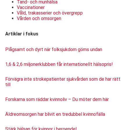
Tand- och munhälsa
Vaccinationer
Våld, trakasserier och övergrepp
Vården och omsorgen
Artiklar i fokus
Plågsamt och dyrt när folksjukdom göms undan
1,6 & 2,6 miljonerklubben får internationellt hälsopris!
Förvägra inte strokepatienter sjukvården som de har rätt
till
Forskarna som räddar kvinnoliv – Du möter dem här
Äldreomsorgen har blivit en tredubbel kvinnofälla
Stärk hälsan för kvinnor i beroende!