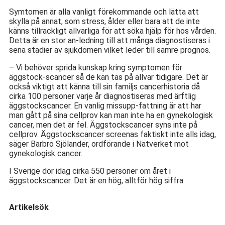
Symtomen är alla vanligt förekommande och lätta att
skylla på annat, som stress, ålder eller bara att de inte
känns tillräckligt allvarliga för att söka hjälp för hos vården.
Detta är en stor an-ledning till att många diagnostiseras i
sena stadier av sjukdomen vilket leder till sämre prognos.
– Vi behöver sprida kunskap kring symptomen för
äggstock-scancer så de kan tas på allvar tidigare. Det är
också viktigt att känna till sin familjs cancerhistoria då
cirka 100 personer varje år diagnostiseras med ärftlig
äggstockscancer. En vanlig missupp-fattning är att har
man gått på sina cellprov kan man inte ha en gynekologisk
cancer, men det är fel. Äggstockscancer syns inte på
cellprov. Äggstockscancer screenas faktiskt inte alls idag,
säger Barbro Sjölander, ordförande i Nätverket mot
gynekologisk cancer.
I Sverige dör idag cirka 550 personer om året i
äggstockscancer. Det är en hög, alltför hög siffra.
Artikelsök