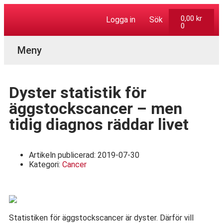
0,00
kr
Logga in
Sök
0
Aktuella Program
Dyster statistik för
äggstockscancer – men
tidig diagnos räddar livet
Artikeln publicerad:
2019-07-30
Kategori:
Cancer
Statistiken för äggstockscancer är dyster. Därför vill