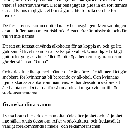
vinet så eftersträvansvärt. Det är behagligt att glida in en soft dimma
där allt känns möjligt. Det blir så gärna lite för ofta och lite för
mycket.
De flesta av oss kommer att klara av balansgången. Men sanningen
är att allt fler hamnar i ett riskbruk. Steget efter är missbruk, och där
vill vi inte hamna.
Ett sätt att fortsatt använda alkoholen för att koppla av och ge lite
guldkant åt livet ibland är att satsa på kvalitet. Unna dig ett riktigt
gott och dyrt glas vin i stället för att köpa hem en bag-in-box som
gör det så lätt att ”krana”.
Och drick inte ikapp med männen. De är större. De tål mer. Det går
snabbare för kvinnor att bli beroende av alkohol. Och kvinnans
hjärna skadas snabbare än mannens. Vi har dessutom svårare att
återhämta oss. Det är därför så oroande att unga kvinnor tillhör
storkonsumenterna.
Granska dina vanor
I vissa branscher dricker man ofta både efter jobbet och på jobbet,
inte sällan gratis dessutom. After work-kulturen och fredagsöl är
vanligt förekommande i medie- och reklambranschen.