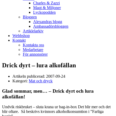
Charles & Zazzi
Maqt & Miljoner
Lyckopodden
Bloggen
Alexandras blogg
Ambassadörsbloggen
Artiklelarkiv
Webbshop
Kontakt
Kontakta oss
Medarbetare
För annonsörer
Drick dyrt – lura alkofällan
Artikeln publicerad:
2007-09-24
Kategori:
Mat och dryck
Glad sommar, men… – Drick dyrt och lura
alkofällan!
Undvik riskbruket – sluta krana ur bag-in-box Det blir mer och det
blir oftare. Så beskrivs kvinnors alkoholkonsumtion i ”Farliga