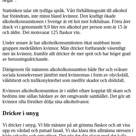
begär”.
Statistiken talar sitt tydliga språk. Vårt förhållningssätt till alkohol
har förändrats, inte minst bland kvinnor. Den kraftigt ökade
alkoholkonsumtionen i Sverige är ett hot mot folkhälsan. Förra året
drack vi i genomsnitt 9,9 liter ren alkohol per person som är 15 år
och äldre. Det motsvarar 125 flaskor vin.
Under senare år har alkoholkonsumtionen ökat snabbast inom
gruppen medelålders kvinnor. Män dricker fortfarande väsentligt
mer än kvinnor, framför allt dricker de mer sprit och har högre grad
av berusningsdrickande.
Därigenom får männens alkoholkonsumtion både fler och svårare
sociala konsekvenser jämfört med kvinnornas i form av olycksfall,
våldsbrott och trafikonykterhet som medför skador och dödsfall.
Kvinnors alkoholkonsumtion är i stället oftare kopplat till skam och
bedöms inte sällan hårdare av det omgivande samhället. Det gör att
kvinnor ofta försöker dölja sina alkoholvanor.
Dricker i smyg
Vi dricker i smyg. Vi blir mästare på att gömma flaskor och att visa
upp en vårdad och putsad fasad. Vi ska klara den allmänna stressen i
både yrkesliv och privatlivet. Det gör det där glaset med det kalla