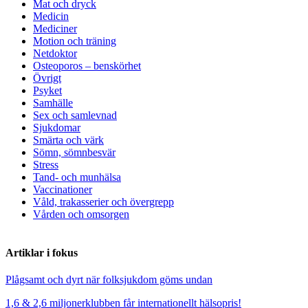
Mat och dryck
Medicin
Mediciner
Motion och träning
Netdoktor
Osteoporos – benskörhet
Övrigt
Psyket
Samhälle
Sex och samlevnad
Sjukdomar
Smärta och värk
Sömn, sömnbesvär
Stress
Tand- och munhälsa
Vaccinationer
Våld, trakasserier och övergrepp
Vården och omsorgen
Artiklar i fokus
Plågsamt och dyrt när folksjukdom göms undan
1,6 & 2,6 miljonerklubben får internationellt hälsopris!