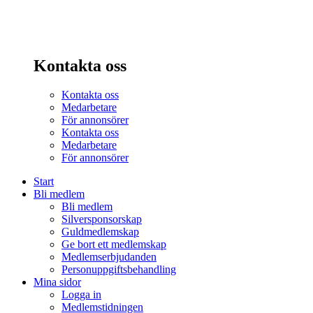
Kontakta oss
Kontakta oss
Medarbetare
För annonsörer
Kontakta oss
Medarbetare
För annonsörer
Start
Bli medlem
Bli medlem
Silversponsorskap
Guldmedlemskap
Ge bort ett medlemskap
Medlemserbjudanden
Personuppgiftsbehandling
Mina sidor
Logga in
Medlemstidningen