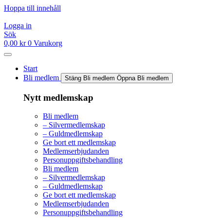
Hoppa till innehåll
Logga in
Sök
0,00
kr
0
Varukorg
Start
Bli medlem
Stäng Bli medlem
Öppna Bli medlem
Nytt medlemskap
Bli medlem
– Silvermedlemskap
– Guldmedlemskap
Ge bort ett medlemskap
Medlemserbjudanden
Personuppgiftsbehandling
Bli medlem
– Silvermedlemskap
– Guldmedlemskap
Ge bort ett medlemskap
Medlemserbjudanden
Personuppgiftsbehandling