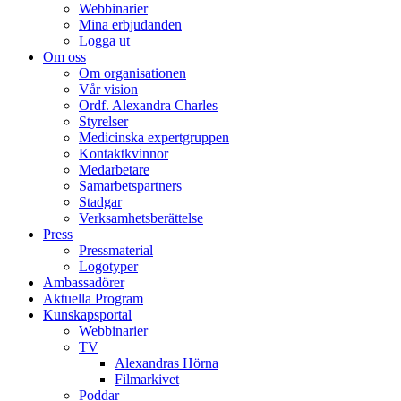
Webbinarier
Mina erbjudanden
Logga ut
Om oss
Om organisationen
Vår vision
Ordf. Alexandra Charles
Styrelser
Medicinska expertgruppen
Kontaktkvinnor
Medarbetare
Samarbetspartners
Stadgar
Verksamhetsberättelse
Press
Pressmaterial
Logotyper
Ambassadörer
Aktuella Program
Kunskapsportal
Webbinarier
TV
Alexandras Hörna
Filmarkivet
Poddar