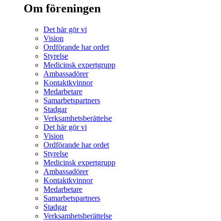
Om föreningen
Det här gör vi
Vision
Ordförande har ordet
Styrelse
Medicinsk expertgrupp
Ambassadörer
Kontaktkvinnor
Medarbetare
Samarbetspartners
Stadgar
Verksamhetsberättelse
Det här gör vi
Vision
Ordförande har ordet
Styrelse
Medicinsk expertgrupp
Ambassadörer
Kontaktkvinnor
Medarbetare
Samarbetspartners
Stadgar
Verksamhetsberättelse