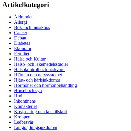
Artikelkategori
Åldrandet
Allergi
Bok- och musiktips
Cancer
Debatt
Diabetes
Ekonomi
Fertilitet
Hälsa och Kultur
Hälso- och läkemedelsstudier
Hälsokontroll och friskvård
Hjärnan och nervsystemet
Hjärt- och kärlsjukdomar
Hormoner och hormonbehandling
Hörsel och syn
Hud
Inkontinens
Klimakteriet
Kost, näring och kosttillskott
Kroppen
Ledbesvär
Lungor, lungsjukdomar