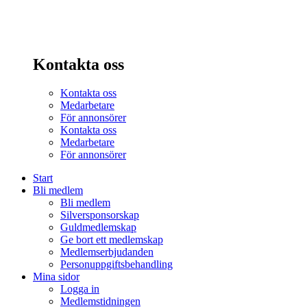
Kontakta oss
Kontakta oss
Medarbetare
För annonsörer
Kontakta oss
Medarbetare
För annonsörer
Start
Bli medlem
Bli medlem
Silversponsorskap
Guldmedlemskap
Ge bort ett medlemskap
Medlemserbjudanden
Personuppgiftsbehandling
Mina sidor
Logga in
Medlemstidningen