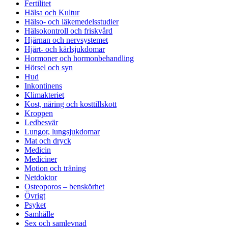
Fertilitet
Hälsa och Kultur
Hälso- och läkemedelsstudier
Hälsokontroll och friskvård
Hjärnan och nervsystemet
Hjärt- och kärlsjukdomar
Hormoner och hormonbehandling
Hörsel och syn
Hud
Inkontinens
Klimakteriet
Kost, näring och kosttillskott
Kroppen
Ledbesvär
Lungor, lungsjukdomar
Mat och dryck
Medicin
Mediciner
Motion och träning
Netdoktor
Osteoporos – benskörhet
Övrigt
Psyket
Samhälle
Sex och samlevnad