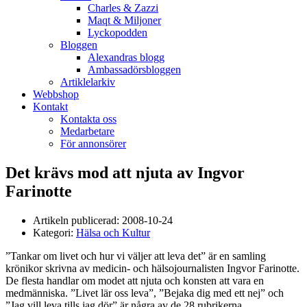
Charles & Zazzi
Maqt & Miljoner
Lyckopodden
Bloggen
Alexandras blogg
Ambassadörsbloggen
Artiklelarkiv
Webbshop
Kontakt
Kontakta oss
Medarbetare
För annonsörer
Det krävs mod att njuta av Ingvor
Farinotte
Artikeln publicerad:
2008-10-24
Kategori:
Hälsa och Kultur
”Tankar om livet och hur vi väljer att leva det” är en samling
krönikor skrivna av medicin- och hälsojournalisten Ingvor Farinotte.
De flesta handlar om modet att njuta och konsten att vara en
medmänniska. ”Livet lär oss leva”, ”Bejaka dig med ett nej” och
”Jag vill leva tills jag dör” är några av de 28 rubrikerna.