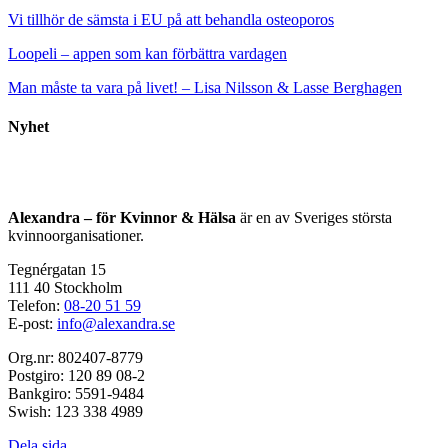
Vi tillhör de sämsta i EU på att behandla osteoporos
Loopeli – appen som kan förbättra vardagen
Man måste ta vara på livet! – Lisa Nilsson & Lasse Berghagen
Nyhet
Alexandra – för Kvinnor & Hälsa
är en av Sveriges största
kvinnoorganisationer.
Tegnérgatan 15
111 40 Stockholm
Telefon:
08-20 51 59
E-post:
info@alexandra.se
Org.nr: 802407-8779
Postgiro: 120 89 08-2
Bankgiro: 5591-9484
Swish: 123 338 4989
Dela sida