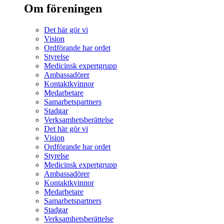
Om föreningen
Det här gör vi
Vision
Ordförande har ordet
Styrelse
Medicinsk expertgrupp
Ambassadörer
Kontaktkvinnor
Medarbetare
Samarbetspartners
Stadgar
Verksamhetsberättelse
Det här gör vi
Vision
Ordförande har ordet
Styrelse
Medicinsk expertgrupp
Ambassadörer
Kontaktkvinnor
Medarbetare
Samarbetspartners
Stadgar
Verksamhetsberättelse