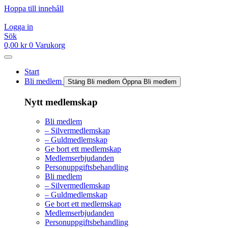
Hoppa till innehåll
Logga in
Sök
0,00
kr
0
Varukorg
Start
Bli medlem
Stäng Bli medlem
Öppna Bli medlem
Nytt medlemskap
Bli medlem
– Silvermedlemskap
– Guldmedlemskap
Ge bort ett medlemskap
Medlemserbjudanden
Personuppgiftsbehandling
Bli medlem
– Silvermedlemskap
– Guldmedlemskap
Ge bort ett medlemskap
Medlemserbjudanden
Personuppgiftsbehandling