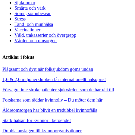
Sjukdomar
Smärta och värk
Sömn, sömnbesvär
Stress
Tand- och munhälsa
Vaccinationer
Våld, trakasserier och övergrepp
Vården och omsorgen
Artiklar i fokus
Plågsamt och dyrt när folksjukdom göms undan
1,6 & 2,6 miljonerklubben får internationellt hälsopris!
Förvägra inte strokepatienter sjukvården som de har rätt till
Forskarna som räddar kvinnoliv – Du möter dem här
Äldreomsorgen har blivit en tredubbel kvinnofälla
Stärk hälsan för kvinnor i beroende!
Dubbla anslagen till kvinnoorganisationer