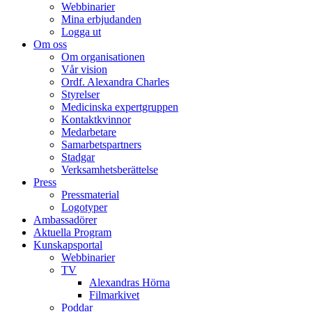
Webbinarier
Mina erbjudanden
Logga ut
Om oss
Om organisationen
Vår vision
Ordf. Alexandra Charles
Styrelser
Medicinska expertgruppen
Kontaktkvinnor
Medarbetare
Samarbetspartners
Stadgar
Verksamhetsberättelse
Press
Pressmaterial
Logotyper
Ambassadörer
Aktuella Program
Kunskapsportal
Webbinarier
TV
Alexandras Hörna
Filmarkivet
Poddar