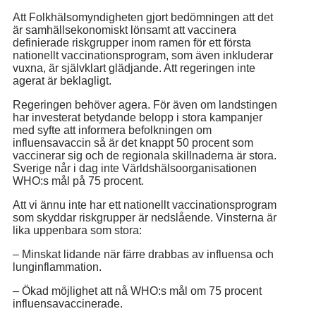
Att Folkhälsomyndigheten gjort bedömningen att det
är samhällsekonomiskt lönsamt att vaccinera
definierade riskgrupper inom ramen för ett första
nationellt vaccinationsprogram, som även inkluderar
vuxna, är självklart glädjande. Att regeringen inte
agerat är beklagligt.
Regeringen behöver agera. För även om landstingen
har investerat betydande belopp i stora kampanjer
med syfte att informera befolkningen om
influensavaccin så är det knappt 50 procent som
vaccinerar sig och de regionala skillnaderna är stora.
Sverige når i dag inte Världshälsoorganisationen
WHO:s mål på 75 procent.
Att vi ännu inte har ett nationellt vaccinationsprogram
som skyddar riskgrupper är nedslående. Vinsterna är
lika uppenbara som stora:
– Minskat lidande när färre drabbas av influensa och
lunginflammation.
– Ökad möjlighet att nå WHO:s mål om 75 procent
influensavaccinerade.