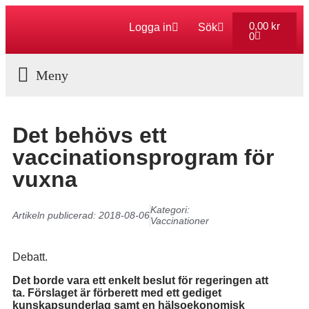
0,00
kr
Logga in
Sök
0
Aktuella Program
Det behövs ett
vaccinationsprogram för
vuxna
Kategori:
Artikeln publicerad:
2018-08-06
Vaccinationer
Debatt.
Det borde vara ett enkelt beslut för regeringen att
ta. Förslaget är förberett med ett gediget
kunskapsunderlag samt en hälsoekonomisk