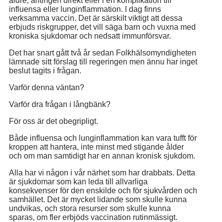
äldre, antingen direkt eller i en komplikation till
influensa eller lunginflammation. I dag finns
verksamma vaccin. Det är särskilt viktigt att dessa
erbjuds riskgrupper, det vill säga barn och vuxna med
kroniska sjukdomar och nedsatt immunförsvar.
Det har snart gått två år sedan Folkhälsomyndigheten
lämnade sitt förslag till regeringen men ännu har inget
beslut tagits i frågan.
Varför denna väntan?
Varför dra frågan i långbänk?
För oss är det obegripligt.
Både influensa och lunginflammation kan vara tufft för
kroppen att hantera, inte minst med stigande ålder
och om man samtidigt har en annan kronisk sjukdom.
Alla har vi någon i vår närhet som har drabbats. Detta
är sjukdomar som kan leda till allvarliga
konsekvenser för den enskilde och för sjukvården och
samhället. Det är mycket lidande som skulle kunna
undvikas, och stora resurser som skulle kunna
sparas, om fler erbjöds vaccination rutinmässigt.