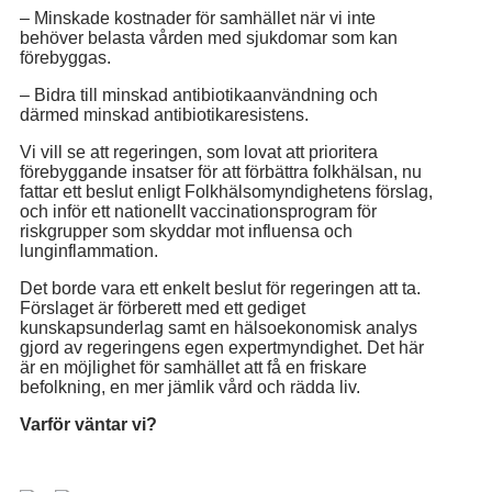
– Minskade kostnader för samhället när vi inte
behöver belasta vården med sjukdomar som kan
förebyggas.
– Bidra till minskad antibiotikaanvändning och
därmed minskad antibiotikaresistens.
Vi vill se att regeringen, som lovat att prioritera
förebyggande insatser för att förbättra folkhälsan, nu
fattar ett beslut enligt Folkhälsomyndighetens förslag,
och inför ett nationellt vaccinationsprogram för
riskgrupper som skyddar mot influensa och
lunginflammation.
Det borde vara ett enkelt beslut för regeringen att ta.
Förslaget är förberett med ett gediget
kunskapsunderlag samt en hälsoekonomisk analys
gjord av regeringens egen expertmyndighet. Det här
är en möjlighet för samhället att få en friskare
befolkning, en mer jämlik vård och rädda liv.
Varför väntar vi?