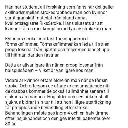
Han har studerat all forskning som finns när det gäller
skillnader mellan strokedrabbade män och kvinnor
samt granskat material från bland annat
kvalitetsregistret RiksStroke. Hans slutsats är att
kvinnor får en mer komplicerad typ av stroke än män.
Kvinnors stroke är oftast förknippad med
förmaksflimmer. Förmaksflimmer kan leda till att en
propp lossnar från hjärtat och följer med blodet upp
till hjärnan där den fastnar.
Detta är allvarligare än när en propp lossnar från
halspulsådern – vilket är vanligare hos män.
Vidare är kvinnor oftare äldre än män när de får sin
stroke. Och eftersom de oftare är ensamstående när
de drabbas kommer de också i allmänhet senare till
sjukhus än männen. Hög ålder och sen ankomst till
sjukhus bidrar i sin tur till att hon i lägre utsträckning
får propplösande behandling efter stroke.
Behandlingen måste ges inom 4 och en halv timme
efter insjuknandet och den ges inte till patienter över
80 år.