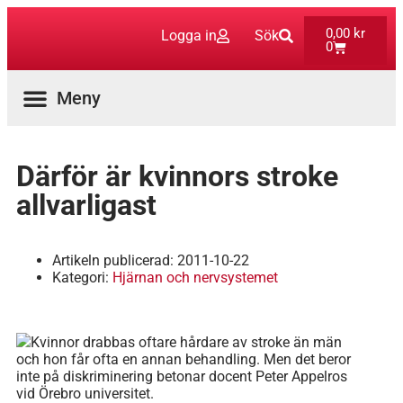
0,00
kr
Logga in
Sök
0
Aktuella Program
Därför är kvinnors stroke
allvarligast
Artikeln publicerad:
2011-10-22
Kategori:
Hjärnan och nervsystemet
Kvinnor drabbas oftare hårdare av stroke än män
och hon får ofta en annan behandling. Men det beror
inte på diskriminering betonar docent Peter Appelros
vid Örebro universitet.