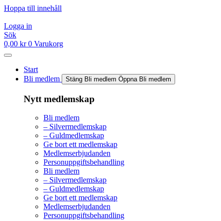
Hoppa till innehåll
Logga in
Sök
0,00
kr
0
Varukorg
Start
Bli medlem
Stäng Bli medlem
Öppna Bli medlem
Nytt medlemskap
Bli medlem
– Silvermedlemskap
– Guldmedlemskap
Ge bort ett medlemskap
Medlemserbjudanden
Personuppgiftsbehandling
Bli medlem
– Silvermedlemskap
– Guldmedlemskap
Ge bort ett medlemskap
Medlemserbjudanden
Personuppgiftsbehandling