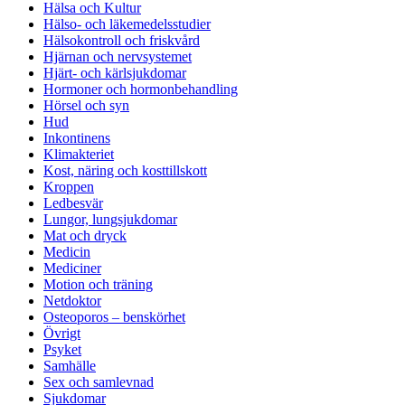
Hälsa och Kultur
Hälso- och läkemedelsstudier
Hälsokontroll och friskvård
Hjärnan och nervsystemet
Hjärt- och kärlsjukdomar
Hormoner och hormonbehandling
Hörsel och syn
Hud
Inkontinens
Klimakteriet
Kost, näring och kosttillskott
Kroppen
Ledbesvär
Lungor, lungsjukdomar
Mat och dryck
Medicin
Mediciner
Motion och träning
Netdoktor
Osteoporos – benskörhet
Övrigt
Psyket
Samhälle
Sex och samlevnad
Sjukdomar