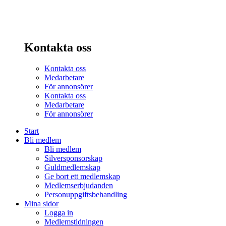
Kontakta oss
Kontakta oss
Medarbetare
För annonsörer
Kontakta oss
Medarbetare
För annonsörer
Start
Bli medlem
Bli medlem
Silversponsorskap
Guldmedlemskap
Ge bort ett medlemskap
Medlemserbjudanden
Personuppgiftsbehandling
Mina sidor
Logga in
Medlemstidningen