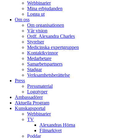
Webbinarier
Mina erbjudanden
Logga ut
Om oss
Om organisationen
Vår vision
Ordf. Alexandra Charles
Styrelser
Medicinska expertgruppen
Kontaktkvinnor
Medarbetare
Samarbetspartners
Stadgar
Verksamhetsberättelse
Press
Pressmaterial
Logotyper
Ambassadörer
Aktuella Program
Kunskapsportal
Webbinarier
TV
Alexandras Hörna
Filmarkivet
Poddar