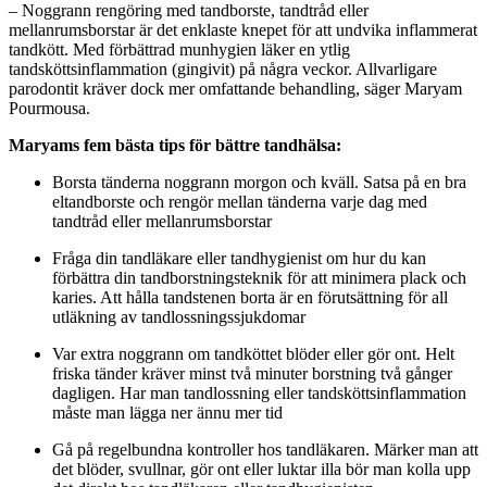
– Noggrann rengöring med tandborste, tandtråd eller
mellanrumsborstar är det enklaste knepet för att undvika inflammerat
tandkött. Med förbättrad munhygien läker en ytlig
tandsköttsinflammation (gingivit) på några veckor. Allvarligare
parodontit kräver dock mer omfattande behandling, säger Maryam
Pourmousa.
Maryams fem bästa tips för bättre tandhälsa:
Borsta tänderna noggrann morgon och kväll. Satsa på en bra
eltandborste och rengör mellan tänderna varje dag med
tandtråd eller mellanrumsborstar
Fråga din tandläkare eller tandhygienist om hur du kan
förbättra din tandborstningsteknik för att minimera plack och
karies. Att hålla tandstenen borta är en förutsättning för all
utläkning av tandlossningssjukdomar
Var extra noggrann om tandköttet blöder eller gör ont. Helt
friska tänder kräver minst två minuter borstning två gånger
dagligen. Har man tandlossning eller tandsköttsinflammation
måste man lägga ner ännu mer tid
Gå på regelbundna kontroller hos tandläkaren. Märker man att
det blöder, svullnar, gör ont eller luktar illa bör man kolla upp