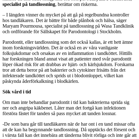
specialist på tandlossning
, berättar om riskerna.
– I längden vinner du mycket på att gå på regelbundna kontroller
hos tandläkaren. Det är bättre för både plånbok och hälsa, säger
Maryam Pourmousa, specialist på tandlossning på Wasa Tandklinik
och ordförande för Sällskapet för Parodontologi i Stockholm.
Parodontit, eller tandlossning som det också kallas, är ett hett ämne
inom forskningsvärlden. Det är också en av våra vanligaste
folksjukdomar och orsakas av en inflammation i tandköttet. Hittills
har forskningen bland annat visat att patienter med svår parodontit
löper ökad risk för att drabbas av hjärt- och kärlsjukdom. Forskarna
tror att detta beror på att bakterier och cytokiner frisätts från det
infekterade tandköttet och sprids ut i blodomloppet, vilket kan
påskynda åderförkalkning i blodkärlen.
Sök vård i tid
Om man inte behandlar parodontit i tid kan bakterierna sprida sig
ner och angripa käkbenet. Låter man det fortgå kan infektionen
förstöra fästet för tanden så pass mycket att tanden lossnar.
-De som bara går till tandläkaren när de har ont i en tand missar ofta
att de kan ha begynnande tandlossning. Då upptäcks det försent och
i värsta fall kan det innebära att tänderna blivit rörliga och inte går att