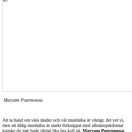
Maryam Pourmousa
Att ta hand om våra tänder och vår munhälsa är viktigt, det vet vi,
men att dålig munhälsa är starkt förknippat med allmänsjukdomar
kanske du inte hade riktigt lika bra koll på.
Maryam Pourmousa
,