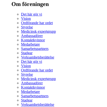
Om föreningen
Det här gör vi
Vision
Ordförande har ordet
Styrelse
Medicinsk expertgrupp
Ambassadörer
Kontaktkvinnor
Medarbetare
Samarbetspartners
Stadgar
Verksamhetsberättelse
Det här gör vi
Vision
Ordförande har ordet
Styrelse
Medicinsk expertgrupp
Ambassadörer
Kontaktkvinnor
Medarbetare
Samarbetspartners
Stadgar
Verksamhetsberättelse