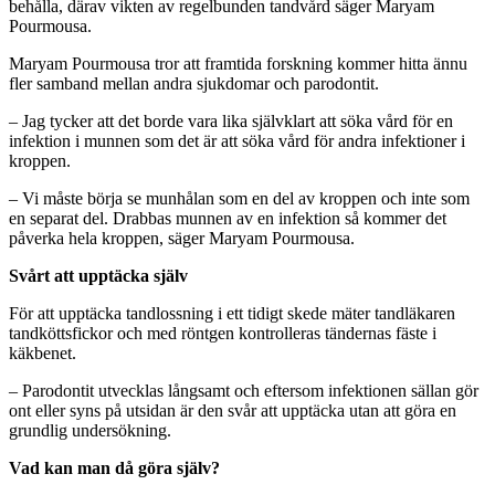
behålla, därav vikten av regelbunden tandvård säger Maryam
Pourmousa.
Maryam Pourmousa tror att framtida forskning kommer hitta ännu
fler samband mellan andra sjukdomar och parodontit.
– Jag tycker att det borde vara lika självklart att söka vård för en
infektion i munnen som det är att söka vård för andra infektioner i
kroppen.
– Vi måste börja se munhålan som en del av kroppen och inte som
en separat del. Drabbas munnen av en infektion så kommer det
påverka hela kroppen, säger Maryam Pourmousa.
Svårt att upptäcka själv
För att upptäcka tandlossning i ett tidigt skede mäter tandläkaren
tandköttsfickor och med röntgen kontrolleras tändernas fäste i
käkbenet.
– Parodontit utvecklas långsamt och eftersom infektionen sällan gör
ont eller syns på utsidan är den svår att upptäcka utan att göra en
grundlig undersökning.
Vad kan man då göra själv?