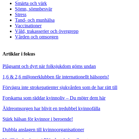
Smärta och värk
Sömn, sömnbesvär
Stress
Tand- och munhälsa
Vaccinationer
Våld, trakasserier och övergrepp
Vården och omsorgen
Artiklar i fokus
Plågsamt och dyrt när folksjukdom göms undan
1,6 & 2,6 miljonerklubben får internationellt hälsopris!
Förvägra inte strokepatienter sjukvården som de har rätt till
Forskarna som räddar kvinnoliv – Du möter dem här
Äldreomsorgen har blivit en tredubbel kvinnofälla
Stärk hälsan för kvinnor i beroende!
Dubbla anslagen till kvinnoorganisationer