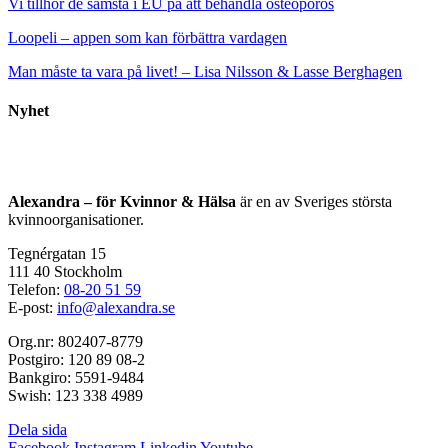
Vi tillhör de sämsta i EU på att behandla osteoporos
Loopeli – appen som kan förbättra vardagen
Man måste ta vara på livet! – Lisa Nilsson & Lasse Berghagen
Nyhet
Alexandra – för Kvinnor & Hälsa
är en av Sveriges största
kvinnoorganisationer.
Tegnérgatan 15
111 40 Stockholm
Telefon:
08-20 51 59
E-post:
info@alexandra.se
Org.nr: 802407-8779
Postgiro: 120 89 08-2
Bankgiro: 5591-9484
Swish: 123 338 4989
Dela sida
Facebook
Instagram
Linkedin
Youtube