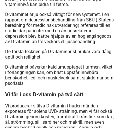
vitaminnivå kan bidra till fetma.
D-vitaminet är ju också viktigt för nervsystemet. I en
rapport om depressionsbehandling från SBU ( Statens
beredning för medicinsk utvärdering) refereras till en
studie där patienter med en årstidsrelaterad
depression blev bättre hjälpta av en hög engångsdos
av D-vitamin än tre veckors el-ljusbehandling.
De första tecknen på D-vitaminbrist brukar vara dålig
aptit och retlighet.
D-vitaminet påverkar kalciumupptaget i tarmen, vilket
i förlängningen kan, om brist uppstår innebära
benskörhet, led- och muskelvärk samt sjukdomar som
psoriasis.
Vi får i oss D-vitamin på två sätt
Vi producerar själva D-vitamin i huden när den
exponeras för solens UVB- strålning, men vi får också
D-vitamin genom kosten, framförallt från fisk som lax,
ål, strömming, sill, sardiner och makrill, men även
genom berikad mjölk och margarin. Äggula och