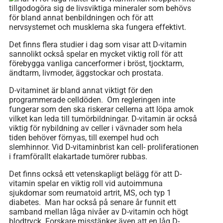
tillgodogöra sig de livsviktiga mineraler som behövs
för bland annat benbildningen och för att
nervsystemet och musklerna ska fungera effektivt.
Det finns flera studier i dag som visar att D-vitamin
sannolikt också spelar en mycket viktig roll för att
förebygga vanliga cancerformer i bröst, tjocktarm,
ändtarm, livmoder, äggstockar och prostata.
D-vitaminet är bland annat viktigt för den
programmerade celldöden. Om regleringen inte
fungerar som den ska riskerar cellerna att löpa amok
vilket kan leda till tumörbildningar. D-vitamin är också
viktig för nybildning av celler i vävnader som hela
tiden behöver förnyas, till exempel hud och
slemhinnor. Vid D-vitaminbrist kan cell- proliferationen
i framförallt elakartade tumörer rubbas.
Det finns också ett vetenskapligt belägg för att D-
vitamin spelar en viktig roll vid autoimmuna
sjukdomar som reumatoid artrit, MS, och typ 1
diabetes. Man har också på senare år funnit ett
samband mellan låga nivåer av D-vitamin och högt
blodtryck. Forskare misstänker även att en låg D-