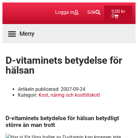
0,00
kr
Logga in
Sök
0
Aktuella Program
D-vitaminets betydelse för
hälsan
Artikeln publicerad:
2007-09-24
Kategori:
Kost, näring och kosttillskott
D-vitaminets betydelse för hälsan betydligt
större än man trott
Har vi för låga halter av D-vitamin kan kroppen inte