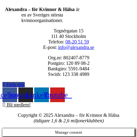
Alexandra – för Kvinnor & Hälsa
är
en av Sveriges största
kvinnoorganisationer.
Tegnérgatan 15
111 40 Stockholm
Telefon:
08-20 51 59
E-post:
info@alexandra.se
Org.nr: 802407-8779
Postgiro: 120 89 08-2
Bankgiro: 5591-9484
Swish: 123 338 4989
Dela sida
acebook
Instagram
Linkedin
Youtube
Bli medlem!
Copyright © 2025 Alexandra
–
för Kvinnor & Hälsa
(tidigare 1,6 & 2,6 miljonerklubben)
Manage consent