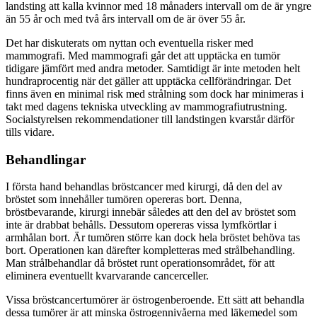
landsting att kalla kvinnor med 18 månaders intervall om de är yngre
än 55 år och med två års intervall om de är över 55 år.
Det har diskuterats om nyttan och eventuella risker med
mammografi. Med mammografi går det att upptäcka en tumör
tidigare jämfört med andra metoder. Samtidigt är inte metoden helt
hundraprocentig när det gäller att upptäcka cellförändringar. Det
finns även en minimal risk med strålning som dock har minimeras i
takt med dagens tekniska utveckling av mammografiutrustning.
Socialstyrelsen rekommendationer till landstingen kvarstår därför
tills vidare.
Behandlingar
I första hand behandlas bröstcancer med kirurgi, då den del av
bröstet som innehåller tumören opereras bort. Denna,
bröstbevarande, kirurgi innebär således att den del av bröstet som
inte är drabbat behålls. Dessutom opereras vissa lymfkörtlar i
armhålan bort. Är tumören större kan dock hela bröstet behöva tas
bort. Operationen kan därefter kompletteras med strålbehandling.
Man strålbehandlar då bröstet runt operationsområdet, för att
eliminera eventuellt kvarvarande cancerceller.
Vissa bröstcancertumörer är östrogenberoende. Ett sätt att behandla
dessa tumörer är att minska östrogennivåerna med läkemedel som