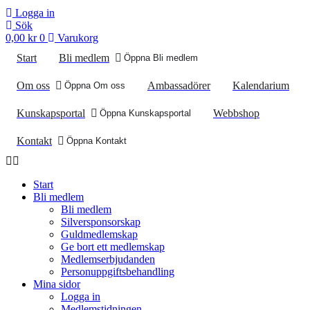
Logga in
Sök
0,00
kr
0
Varukorg
Start
Bli medlem
Öppna Bli medlem
Om oss
Ambassadörer
Kalendarium
Öppna Om oss
Kunskapsportal
Webbshop
Öppna Kunskapsportal
Kontakt
Öppna Kontakt
Start
Bli medlem
Bli medlem
Silversponsorskap
Guldmedlemskap
Ge bort ett medlemskap
Medlemserbjudanden
Personuppgiftsbehandling
Mina sidor
Logga in
Medlemstidningen