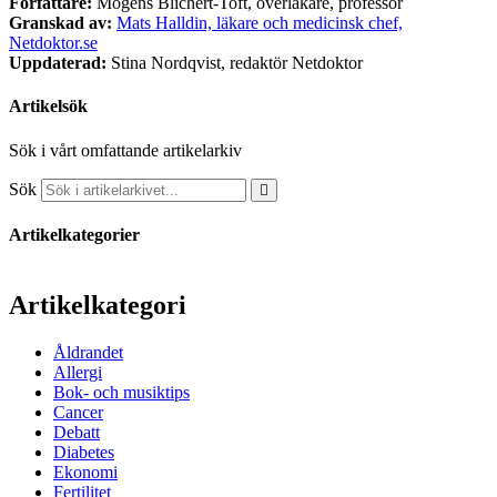
Författare:
Mogens Blichert-Toft, överläkare, professor
Granskad av:
Mats Halldin, läkare och medicinsk chef,
Netdoktor.se
Uppdaterad:
Stina Nordqvist, redaktör Netdoktor
Artikelsök
Sök i vårt omfattande artikelarkiv
Sök
Artikelkategorier
Artikelkategori
Åldrandet
Allergi
Bok- och musiktips
Cancer
Debatt
Diabetes
Ekonomi
Fertilitet