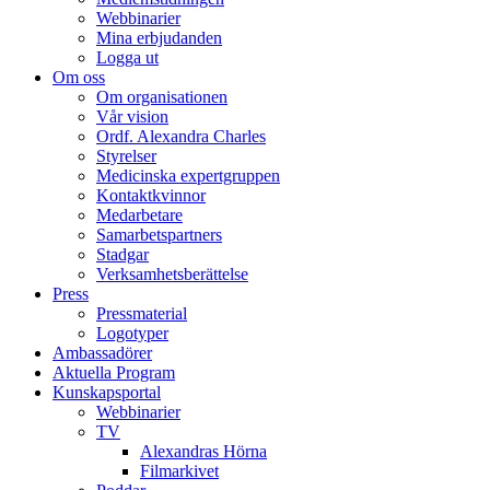
Webbinarier
Mina erbjudanden
Logga ut
Om oss
Om organisationen
Vår vision
Ordf. Alexandra Charles
Styrelser
Medicinska expertgruppen
Kontaktkvinnor
Medarbetare
Samarbetspartners
Stadgar
Verksamhetsberättelse
Press
Pressmaterial
Logotyper
Ambassadörer
Aktuella Program
Kunskapsportal
Webbinarier
TV
Alexandras Hörna
Filmarkivet