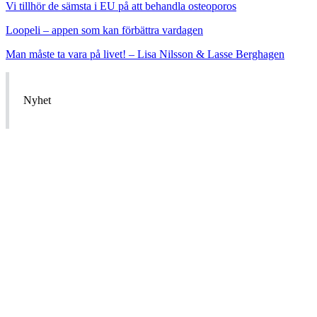
Vi tillhör de sämsta i EU på att behandla osteoporos
Loopeli – appen som kan förbättra vardagen
Man måste ta vara på livet! – Lisa Nilsson & Lasse Berghagen
Nyhet