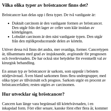
Vilka olika typer av bröstcancer finns det?
Bröstcancer kan delas upp i flera typer. De två vanligaste är:
Duktalt carcinom är den vanligaste formen av bröstcancer.
Den utgår från det lager av celler som klär insidan av
körtelgången.
Lobulärt carcinom är den näst vanligaste typen. Den utgår
från den mjölkproducerande delen av körteln.
Utöver dessa två finns det andra, mer ovanliga, former. Cancertypen
är, tillsammans med grad av insjuknande, avgörande för prognosen
och överlevnaden. De har också stor betydelse för eventuellt val av
kirurgisk behandling.
En annan typ av bröstcancer är sarkom, som uppstår i bröstets
stödjevävnad. Även bland sarkomen finns flera undergrupper, med
olika typer av tillväxtsätt och prognos. Sarkom utgör en procent av
bröstcancerfallen; resten utgörs av carcinomen.
Hur utvecklar sig bröstcancer?
Cancern kan länge vara begränsad till körtelvävnaden, i en
inkapslad form. Förr eller senare, kanske först efter flera år, kommer