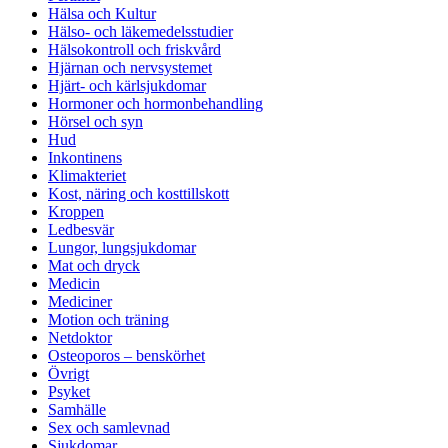
Hälsa och Kultur
Hälso- och läkemedelsstudier
Hälsokontroll och friskvård
Hjärnan och nervsystemet
Hjärt- och kärlsjukdomar
Hormoner och hormonbehandling
Hörsel och syn
Hud
Inkontinens
Klimakteriet
Kost, näring och kosttillskott
Kroppen
Ledbesvär
Lungor, lungsjukdomar
Mat och dryck
Medicin
Mediciner
Motion och träning
Netdoktor
Osteoporos – benskörhet
Övrigt
Psyket
Samhälle
Sex och samlevnad
Sjukdomar