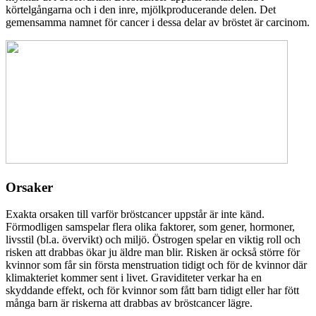
körtelgångarna och i den inre, mjölkproducerande delen. Det
gemensamma namnet för cancer i dessa delar av bröstet är carcinom.
Orsaker
Exakta orsaken till varför bröstcancer uppstår är inte känd.
Förmodligen samspelar flera olika faktorer, som gener, hormoner,
livsstil (bl.a. övervikt) och miljö. Östrogen spelar en viktig roll och
risken att drabbas ökar ju äldre man blir. Risken är också större för
kvinnor som får sin första menstruation tidigt och för de kvinnor där
klimakteriet kommer sent i livet. Graviditeter verkar ha en
skyddande effekt, och för kvinnor som fått barn tidigt eller har fött
många barn är riskerna att drabbas av bröstcancer lägre.