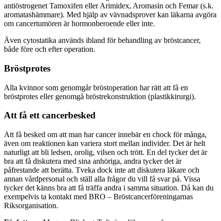
antiöstrogenet Tamoxifen eller Arimidex, Aromasin och Femar (s.k.
aromatashämmare). Med hjälp av vävnadsprover kan läkarna avgöra
om cancertumören är hormonberoende eller inte.
Även cytostatika används ibland för behandling av bröstcancer,
både före och efter operation.
Bröstprotes
Alla kvinnor som genomgår bröstoperation har rätt att få en
bröstprotes eller genomgå bröstrekonstruktion (plastikkirurgi).
Att få ett cancerbesked
Att få besked om att man har cancer innebär en chock för många,
även om reaktionen kan variera stort mellan individer. Det är helt
naturligt att bli ledsen, orolig, vilsen och trött. En del tycker det är
bra att få diskutera med sina anhöriga, andra tycker det är
påfrestande att berätta. Tveka dock inte att diskutera läkare och
annan vårdpersonal och ställ alla frågor du vill få svar på. Vissa
tycker det känns bra att få träffa andra i samma situation. Då kan du
exempelvis ta kontakt med BRO – Bröstcancerföreningarnas
Riksorganisation.