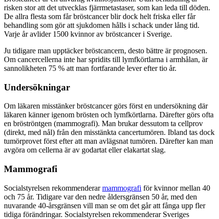
risken stor att det utvecklas fjärrmetastaser, som kan leda till döden.
De allra flesta som får bröstcancer blir dock helt friska eller får
behandling som gör att sjukdomen hålls i schack under lång tid.
Varje år avlider 1500 kvinnor av bröstcancer i Sverige.
Ju tidigare man upptäcker bröstcancern, desto bättre är prognosen.
Om cancercellerna inte har spridits till lymfkörtlarna i armhålan, är
sannolikheten 75 % att man fortfarande lever efter tio år.
Undersökningar
Om läkaren misstänker bröstcancer görs först en undersökning där
läkaren känner igenom brösten och lymfkörtlarna. Därefter görs ofta
en bröströntgen (mammografi). Man brukar dessutom ta cellprov
(direkt, med nål) från den misstänkta cancertumören. Ibland tas dock
tumörprovet först efter att man avlägsnat tumören. Därefter kan man
avgöra om cellerna är av godartat eller elakartat slag.
Mammografi
Socialstyrelsen rekommenderar
mammografi
för kvinnor mellan 40
och 75 år. Tidigare var den nedre åldersgränsen 50 år, med den
nuvarande 40-årsgränsen vill man se om det går att fånga upp fler
tidiga förändringar. Socialstyrelsen rekommenderar Sveriges