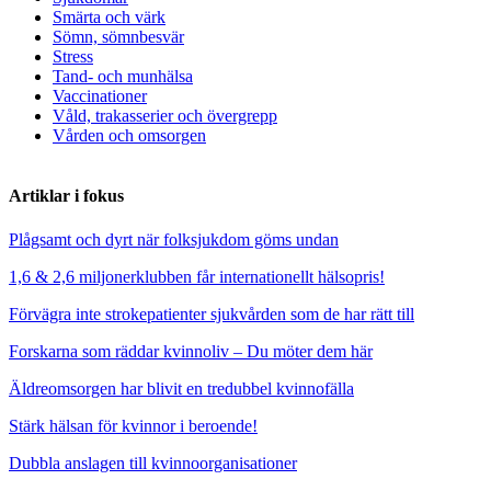
Smärta och värk
Sömn, sömnbesvär
Stress
Tand- och munhälsa
Vaccinationer
Våld, trakasserier och övergrepp
Vården och omsorgen
Artiklar i fokus
Plågsamt och dyrt när folksjukdom göms undan
1,6 & 2,6 miljonerklubben får internationellt hälsopris!
Förvägra inte strokepatienter sjukvården som de har rätt till
Forskarna som räddar kvinnoliv – Du möter dem här
Äldreomsorgen har blivit en tredubbel kvinnofälla
Stärk hälsan för kvinnor i beroende!
Dubbla anslagen till kvinnoorganisationer