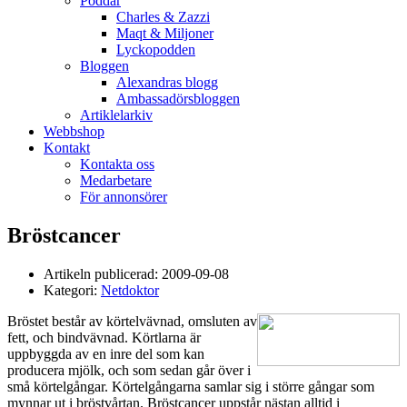
Poddar
Charles & Zazzi
Maqt & Miljoner
Lyckopodden
Bloggen
Alexandras blogg
Ambassadörsbloggen
Artiklelarkiv
Webbshop
Kontakt
Kontakta oss
Medarbetare
För annonsörer
Bröstcancer
Artikeln publicerad:
2009-09-08
Kategori:
Netdoktor
Bröstet består av körtelvävnad, omsluten av
fett, och bindvävnad. Körtlarna är
uppbyggda av en inre del som kan
producera mjölk, och som sedan går över i
små körtelgångar. Körtelgångarna samlar sig i större gångar som
mynnar ut i bröstvårtan. Bröstcancer uppstår nästan alltid i