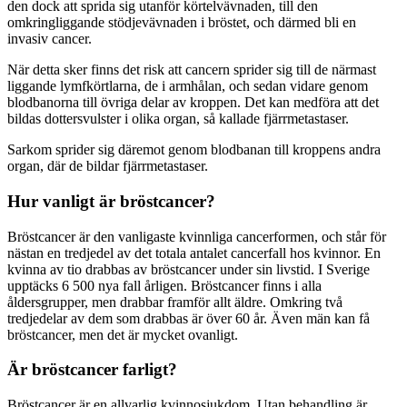
den dock att sprida sig utanför körtelvävnaden, till den
omkringliggande stödjevävnaden i bröstet, och därmed bli en
invasiv cancer.
När detta sker finns det risk att cancern sprider sig till de närmast
liggande lymfkörtlarna, de i armhålan, och sedan vidare genom
blodbanorna till övriga delar av kroppen. Det kan medföra att det
bildas dottersvulster i olika organ, så kallade fjärrmetastaser.
Sarkom sprider sig däremot genom blodbanan till kroppens andra
organ, där de bildar fjärrmetastaser.
Hur vanligt är bröstcancer?
Bröstcancer är den vanligaste kvinnliga cancerformen, och står för
nästan en tredjedel av det totala antalet cancerfall hos kvinnor. En
kvinna av tio drabbas av bröstcancer under sin livstid. I Sverige
upptäcks 6 500 nya fall årligen. Bröstcancer finns i alla
åldersgrupper, men drabbar framför allt äldre. Omkring två
tredjedelar av dem som drabbas är över 60 år. Även män kan få
bröstcancer, men det är mycket ovanligt.
Är bröstcancer farligt?
Bröstcancer är en allvarlig kvinnosjukdom. Utan behandling är