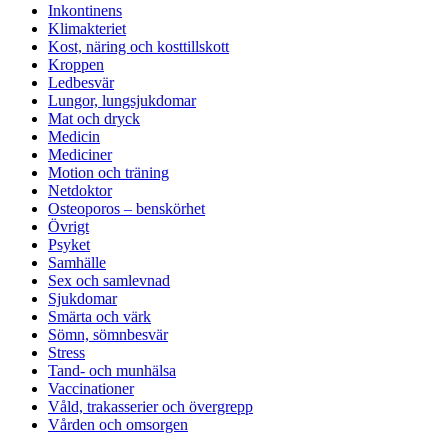
Inkontinens
Klimakteriet
Kost, näring och kosttillskott
Kroppen
Ledbesvär
Lungor, lungsjukdomar
Mat och dryck
Medicin
Mediciner
Motion och träning
Netdoktor
Osteoporos – benskörhet
Övrigt
Psyket
Samhälle
Sex och samlevnad
Sjukdomar
Smärta och värk
Sömn, sömnbesvär
Stress
Tand- och munhälsa
Vaccinationer
Våld, trakasserier och övergrepp
Vården och omsorgen