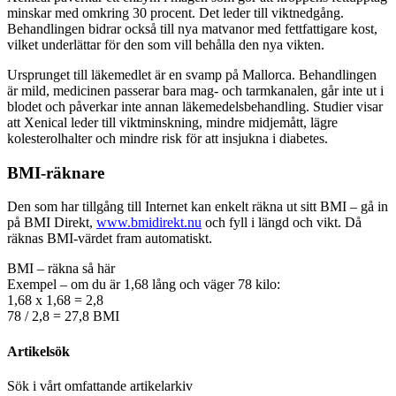
minskar med omkring 30 procent. Det leder till viktnedgång.
Behandlingen bidrar också till nya matvanor med fettfattigare kost,
vilket underlättar för den som vill behålla den nya vikten.
Ursprunget till läkemedlet är en svamp på Mallorca. Behandlingen
är mild, medicinen passerar bara mag- och tarmkanalen, går inte ut i
blodet och påverkar inte annan läkemedelsbehandling. Studier visar
att Xenical leder till viktminskning, mindre midjemått, lägre
kolesterolhalter och mindre risk för att insjukna i diabetes.
BMI-räknare
Den som har tillgång till Internet kan enkelt räkna ut sitt BMI – gå in
på BMI Direkt,
www.bmidirekt.nu
och fyll i längd och vikt. Då
räknas BMI-värdet fram automatiskt.
BMI – räkna så här
Exempel – om du är 1,68 lång och väger 78 kilo:
1,68 x 1,68 = 2,8
78 / 2,8 = 27,8 BMI
Artikelsök
Sök i vårt omfattande artikelarkiv