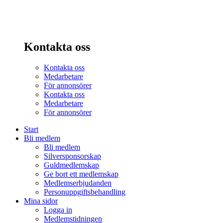
Kontakta oss
Kontakta oss
Medarbetare
För annonsörer
Kontakta oss
Medarbetare
För annonsörer
Start
Bli medlem
Bli medlem
Silversponsorskap
Guldmedlemskap
Ge bort ett medlemskap
Medlemserbjudanden
Personuppgiftsbehandling
Mina sidor
Logga in
Medlemstidningen