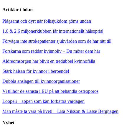
Artiklar i fokus
Plågsamt och dyrt när folksjukdom göms undan
1,6 & 2,6 miljonerklubben får internationellt hälsopris!
Förvägra inte strokepatienter sjukvården som de har rätt till
Forskarna som räddar kvinnoliv – Du möter dem här
Äldreomsorgen har blivit en tredubbel kvinnofälla
Stärk hälsan för kvinnor i beroende!
Dubbla anslagen till kvinnoorganisationer
Vi tillhör de sämsta i EU på att behandla osteoporos
Loopeli – appen som kan förbättra vardagen
Man måste ta vara på livet! – Lisa Nilsson & Lasse Berghagen
Nyhet