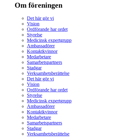
Om föreningen
Det här gör vi
Vision
Ordförande har ordet
Styrelse
Medicinsk expertgrupp
Ambassadörer
Kontaktkvinnor
Medarbetare
Samarbetspartners
Stadgar
Verksamhetsberättelse
Det här gör vi
Vision
Ordförande har ordet
Styrelse
Medicinsk expertgrupp
Ambassadörer
Kontaktkvinnor
Medarbetare
Samarbetspartners
Stadgar
Verksamhetsberättelse