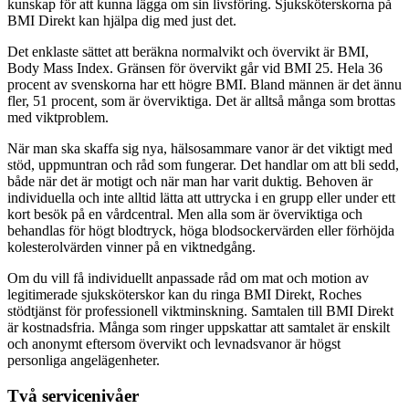
kunskap för att kunna lägga om sin livsföring. Sjuksköterskorna på
BMI Direkt kan hjälpa dig med just det.
Det enklaste sättet att beräkna normalvikt och övervikt är BMI,
Body Mass Index. Gränsen för övervikt går vid BMI 25. Hela 36
procent av svenskorna har ett högre BMI. Bland männen är det ännu
fler, 51 procent, som är överviktiga. Det är alltså många som brottas
med viktproblem.
När man ska skaffa sig nya, hälsosammare vanor är det viktigt med
stöd, uppmuntran och råd som fungerar. Det handlar om att bli sedd,
både när det är motigt och när man har varit duktig. Behoven är
individuella och inte alltid lätta att uttrycka i en grupp eller under ett
kort besök på en vårdcentral. Men alla som är överviktiga och
behandlas för högt blodtryck, höga blodsockervärden eller förhöjda
kolesterolvärden vinner på en viktnedgång.
Om du vill få individuellt anpassade råd om mat och motion av
legitimerade sjuksköterskor kan du ringa BMI Direkt, Roches
stödtjänst för professionell viktminskning. Samtalen till BMI Direkt
är kostnadsfria. Många som ringer uppskattar att samtalet är enskilt
och anonymt eftersom övervikt och levnadsvanor är högst
personliga angelägenheter.
Två servicenivåer