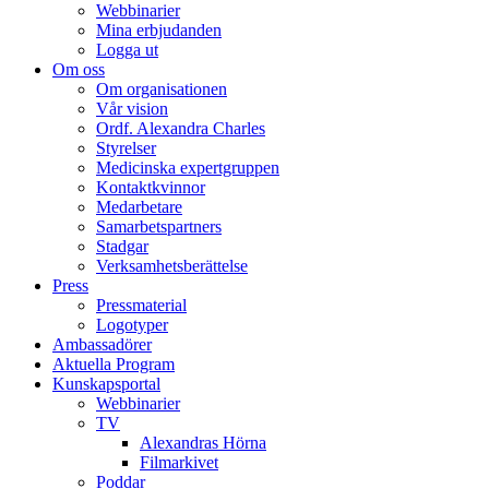
Webbinarier
Mina erbjudanden
Logga ut
Om oss
Om organisationen
Vår vision
Ordf. Alexandra Charles
Styrelser
Medicinska expertgruppen
Kontaktkvinnor
Medarbetare
Samarbetspartners
Stadgar
Verksamhetsberättelse
Press
Pressmaterial
Logotyper
Ambassadörer
Aktuella Program
Kunskapsportal
Webbinarier
TV
Alexandras Hörna
Filmarkivet
Poddar