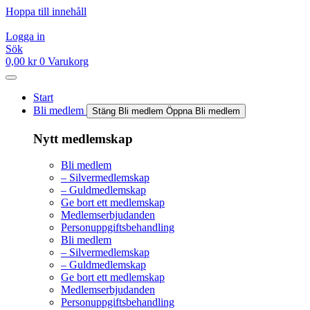
Hoppa till innehåll
Logga in
Sök
0,00
kr
0
Varukorg
Start
Bli medlem
Stäng Bli medlem
Öppna Bli medlem
Nytt medlemskap
Bli medlem
– Silvermedlemskap
– Guldmedlemskap
Ge bort ett medlemskap
Medlemserbjudanden
Personuppgiftsbehandling
Bli medlem
– Silvermedlemskap
– Guldmedlemskap
Ge bort ett medlemskap
Medlemserbjudanden
Personuppgiftsbehandling