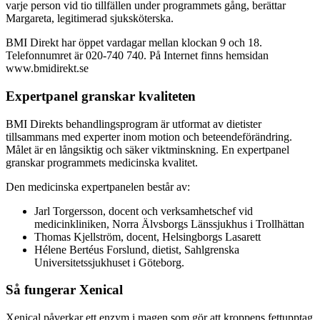
varje person vid tio tillfällen under programmets gång, berättar
Margareta, legitimerad sjuksköterska.
BMI Direkt har öppet vardagar mellan klockan 9 och 18.
Telefonnumret är 020-740 740. På Internet finns hemsidan
www.bmidirekt.se
Expertpanel granskar kvaliteten
BMI Direkts behandlingsprogram är utformat av dietister
tillsammans med experter inom motion och beteendeförändring.
Målet är en långsiktig och säker viktminskning. En expertpanel
granskar programmets medicinska kvalitet.
Den medicinska expertpanelen består av:
Jarl Torgersson, docent och verksamhetschef vid
medicinkliniken, Norra Älvsborgs Länssjukhus i Trollhättan
Thomas Kjellström, docent, Helsingborgs Lasarett
Hélene Bertéus Forslund, dietist, Sahlgrenska
Universitetssjukhuset i Göteborg.
Så fungerar Xenical
Xenical påverkar ett enzym i magen som gör att kroppens fettupptag