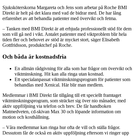
Sjuksköterskorna Margareta och Jens som arbetar på Roche BMI
Direkt är helt på det klara med vad de bidrar med. De har lång
erfarenhet av att behandla patienter med övervikt och fetma.
– Tanken med BMI Direkt är att erbjuda professionellt stöd för dem
som vill gå ned i vikt. Antalet patienter med viktproblem blir hela
tiden fler och behovet av stöd är mycket stort, säger Elisabeth
Gottfridsson, produktchef på Roche.
Och båda är kostnadsfria
En allmän rådgivning för alla som har frågor om övervikt och
viktminskning. Hit kan alla ringa utan kostnad.
Ett specialanpassat viktminskningsprogram för patienter som
behandlas med Xenical. Här blir man medlem.
Medlemmar i BMI Direkt får tillgång till ett speciellt framtaget
viktminskningsprogram, som sträcker sig över nio månader, med
aktiv uppföljning via telefon och brev. De får handboken
Matmedveten, cd-skivan Max 30 och löpande information om
motion och kosthållning.
– Våra medlemmar kan ringa hur ofta de vill och ställa frågor.
Dessutom får de också en aktiv uppföljning eftersom vi ringer upp