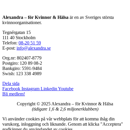
Alexandra – för Kvinnor & Hälsa
är en av Sveriges största
kvinnoorganisationer.
Tegnérgatan 15
111 40 Stockholm
Telefon:
08-20 51 59
E-post:
info@alexandra.se
Org.nr: 802407-8779
Postgiro: 120 89 08-2
Bankgiro: 5591-9484
Swish: 123 338 4989
Dela sida
Facebook
Instagram
Linkedin
Youtube
Bli medlem!
Copyright © 2025 Alexandra
–
för Kvinnor & Hälsa
(tidigare 1,6 & 2,6 miljonerklubben)
Vi använder cookies på vår webbplats för att komma ihåg din
varukorg, inloggning och liknande. Genom att klicka "Acceptera"
godkänner du användandet av cookies.