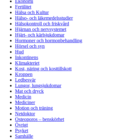
Ekonomi
Fertilitet
Hälsa och Kultur
Hälso- och läkemedelsstudier
Hälsokontroll och friskvård
Hjärnan och nervsystemet
Hjärt- och kärlsjukdomar
Hormoner och hormonbehandling
Hörsel och syn
Hud
Inkontinens
Klimakteriet
Kost, näring och kosttillskott
Kroppen
Ledbesvär
Lungor, lungsjukdomar
Mat och dryck
Medicin
Mediciner
Motion och träning
Netdoktor
Osteoporos – benskörhet
Övrigt
Psyket
Samhälle