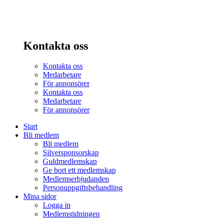
Kontakta oss
Kontakta oss
Medarbetare
För annonsörer
Kontakta oss
Medarbetare
För annonsörer
Start
Bli medlem
Bli medlem
Silversponsorskap
Guldmedlemskap
Ge bort ett medlemskap
Medlemserbjudanden
Personuppgiftsbehandling
Mina sidor
Logga in
Medlemstidningen