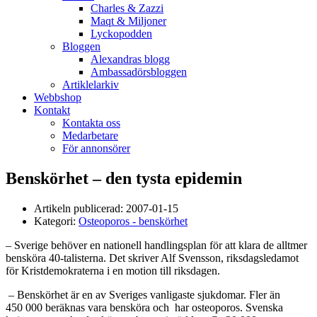
Charles & Zazzi
Maqt & Miljoner
Lyckopodden
Bloggen
Alexandras blogg
Ambassadörsbloggen
Artiklelarkiv
Webbshop
Kontakt
Kontakta oss
Medarbetare
För annonsörer
Benskörhet – den tysta epidemin
Artikeln publicerad:
2007-01-15
Kategori:
Osteoporos - benskörhet
– Sverige behöver en nationell handlingsplan för att klara de alltmer
bensköra 40-talisterna. Det skriver Alf Svensson, riksdagsledamot
för Kristdemokraterna i en motion till riksdagen.
– Benskörhet är en av Sveriges vanligaste sjukdomar. Fler än
450 000 beräknas vara bensköra och har osteoporos. Svenska