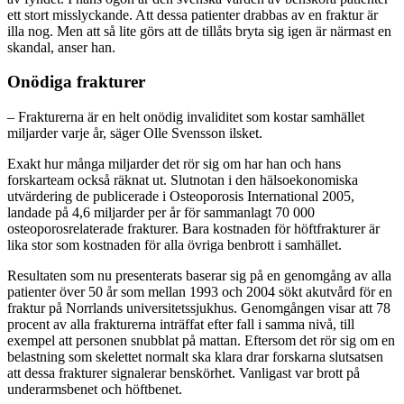
ett stort misslyckande. Att dessa patienter drabbas av en fraktur är
illa nog. Men att så lite görs att de tillåts bryta sig igen är närmast en
skandal, anser han.
Onödiga frakturer
– Frakturerna är en helt onödig invaliditet som kostar samhället
miljarder varje år, säger Olle Svensson ilsket.
Exakt hur många miljarder det rör sig om har han och hans
forskarteam också räknat ut. Slutnotan i den hälsoekonomiska
utvärdering de publicerade i Osteoporosis International 2005,
landade på 4,6 miljarder per år för sammanlagt 70 000
osteoporosrelaterade frakturer. Bara kostnaden för höftfrakturer är
lika stor som kostnaden för alla övriga benbrott i samhället.
Resultaten som nu presenterats baserar sig på en genomgång av alla
patienter över 50 år som mellan 1993 och 2004 sökt akutvård för en
fraktur på Norrlands universitetssjukhus. Genomgången visar att 78
procent av alla frakturerna inträffat efter fall i samma nivå, till
exempel att personen snubblat på mattan. Eftersom det rör sig om en
belastning som skelettet normalt ska klara drar forskarna slutsatsen
att dessa frakturer signalerar benskörhet. Vanligast var brott på
underarmsbenet och höftbenet.