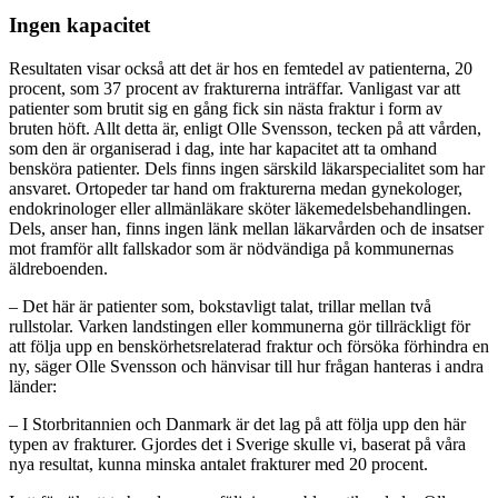
Ingen kapacitet
Resultaten visar också att det är hos en femtedel av patienterna, 20
procent, som 37 procent av frakturerna inträffar. Vanligast var att
patienter som brutit sig en gång fick sin nästa fraktur i form av
bruten höft. Allt detta är, enligt Olle Svensson, tecken på att vården,
som den är organiserad i dag, inte har kapacitet att ta omhand
bensköra patienter. Dels finns ingen särskild läkarspecialitet som har
ansvaret. Ortopeder tar hand om frakturerna medan gynekologer,
endokrinologer eller allmänläkare sköter läkemedelsbehandlingen.
Dels, anser han, finns ingen länk mellan läkarvården och de insatser
mot framför allt fallskador som är nödvändiga på kommunernas
äldreboenden.
– Det här är patienter som, bokstavligt talat, trillar mellan två
rullstolar. Varken landstingen eller kommunerna gör tillräckligt för
att följa upp en benskörhetsrelaterad fraktur och försöka förhindra en
ny, säger Olle Svensson och hänvisar till hur frågan hanteras i andra
länder:
– I Storbritannien och Danmark är det lag på att följa upp den här
typen av frakturer. Gjordes det i Sverige skulle vi, baserat på våra
nya resultat, kunna minska antalet frakturer med 20 procent.