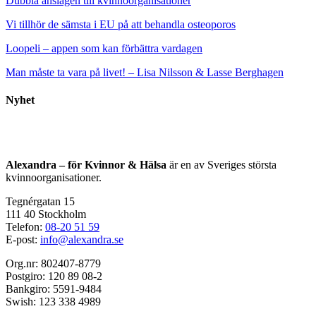
Dubbla anslagen till kvinnoorganisationer
Vi tillhör de sämsta i EU på att behandla osteoporos
Loopeli – appen som kan förbättra vardagen
Man måste ta vara på livet! – Lisa Nilsson & Lasse Berghagen
Nyhet
Alexandra – för Kvinnor & Hälsa
är en av Sveriges största
kvinnoorganisationer.
Tegnérgatan 15
111 40 Stockholm
Telefon:
08-20 51 59
E-post:
info@alexandra.se
Org.nr: 802407-8779
Postgiro: 120 89 08-2
Bankgiro: 5591-9484
Swish: 123 338 4989