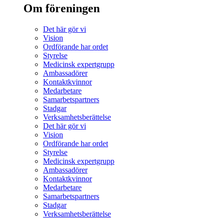
Om föreningen
Det här gör vi
Vision
Ordförande har ordet
Styrelse
Medicinsk expertgrupp
Ambassadörer
Kontaktkvinnor
Medarbetare
Samarbetspartners
Stadgar
Verksamhetsberättelse
Det här gör vi
Vision
Ordförande har ordet
Styrelse
Medicinsk expertgrupp
Ambassadörer
Kontaktkvinnor
Medarbetare
Samarbetspartners
Stadgar
Verksamhetsberättelse