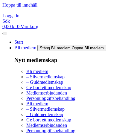
Hoppa till innehåll
Logga in
Sök
0,00
kr
0
Varukorg
Start
Bli medlem
Stäng Bli medlem
Öppna Bli medlem
Nytt medlemskap
Bli medlem
– Silvermedlemskap
– Guldmedlemskap
Ge bort ett medlemskap
Medlemserbjudanden
Personuppgiftsbehandling
Bli medlem
– Silvermedlemskap
– Guldmedlemskap
Ge bort ett medlemskap
Medlemserbjudanden
Personuppgiftsbehandling