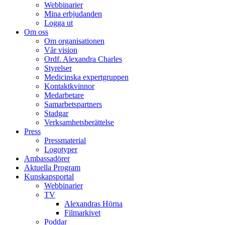
Webbinarier
Mina erbjudanden
Logga ut
Om oss
Om organisationen
Vår vision
Ordf. Alexandra Charles
Styrelser
Medicinska expertgruppen
Kontaktkvinnor
Medarbetare
Samarbetspartners
Stadgar
Verksamhetsberättelse
Press
Pressmaterial
Logotyper
Ambassadörer
Aktuella Program
Kunskapsportal
Webbinarier
TV
Alexandras Hörna
Filmarkivet
Poddar