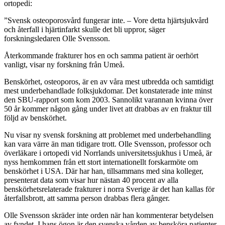
ortopedi:
”Svensk osteoporosvård fungerar inte. – Vore detta hjärtsjukvård
och återfall i hjärtinfarkt skulle det bli uppror, säger
forskningsledaren Olle Svensson.
Återkommande frakturer hos en och samma patient är oerhört
vanligt, visar ny forskning från Umeå.
Benskörhet, osteoporos, är en av våra mest utbredda och samtidigt
mest underbehandlade folksjukdomar. Det konstaterade inte minst
den SBU-rapport som kom 2003. Sannolikt varannan kvinna över
50 år kommer någon gång under livet att drabbas av en fraktur till
följd av benskörhet.
Nu visar ny svensk forskning att problemet med underbehandling
kan vara värre än man tidigare trott. Olle Svensson, professor och
överläkare i ortopedi vid Norrlands universitetssjukhus i Umeå, är
nyss hemkommen från ett stort internationellt forskarmöte om
benskörhet i USA. Där har han, tillsammans med sina kolleger,
presenterat data som visar hur nästan 40 procent av alla
benskörhetsrelaterade frakturer i norra Sverige är det han kallas för
återfallsbrott, att samma person drabbas flera gånger.
Olle Svensson skräder inte orden när han kommenterar betydelsen
av fyndet. I hans ögon är den svenska vården av bensköra patienter