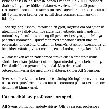
kvinnor anses ha de sköraste benen i världen. Ca 20 000 personer
drabbas årligen av höftledsfrakturer. Av dessa dör ca 20 procent.
Kostnaderna som kan relateras till första åretefter en fraktur beräknas
till 4,6 miljarder kronor per år. Till detta kommer allt mänskligt
lidande.
– Sverige bör, liksom Storbritannien gjort, lagstifta om obligatorisk
utredning av fallolyckor hos äldre. Idag erbjuder inget landsting
rutinmässigt bentäthetsmätning till personer i riskgruppen. Många
patienter kommer till sjukvården med ett handledsbrott utan att
personalen undersöker orsaken till benskörhet genom exempelvis en
bentäthetsmätning, vilket med dagens teknologi är mycket enkel.
– Tänk tanken att en patient med stroke eller hjärtinfarkt skulle
sändas hem från sjukhuset utan någon utredning och behandling.
Det skulle bli en pyramidal skandal. Men det är vad
ortopedklinikerna gör med olika frakturer, skriver Alf Svensson.
Svensson föreslår att en bentäthetsmätning bör ingå i den allmänna
hälso- och sjukvården inkl en full hälsokontroll på alla kvinnor som
genomgått klimakteriet.
Får medhåll av professor i ortopedi
Alf Svensson motion underbyggs av Olle Svensson, professor i