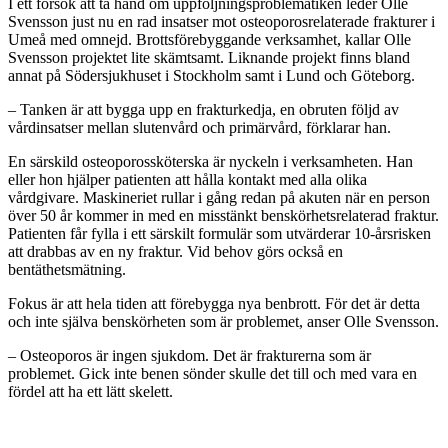
I ett försök att ta hand om uppföljningsproblematiken leder Olle
Svensson just nu en rad insatser mot osteoporosrelaterade frakturer i
Umeå med omnejd. Brottsförebyggande verksamhet, kallar Olle
Svensson projektet lite skämtsamt. Liknande projekt finns bland
annat på Södersjukhuset i Stockholm samt i Lund och Göteborg.
– Tanken är att bygga upp en frakturkedja, en obruten följd av
vårdinsatser mellan slutenvård och primärvård, förklarar han.
En särskild osteoporossköterska är nyckeln i verksamheten. Han
eller hon hjälper patienten att hålla kontakt med alla olika
vårdgivare. Maskineriet rullar i gång redan på akuten när en person
över 50 år kommer in med en misstänkt benskörhetsrelaterad fraktur.
Patienten får fylla i ett särskilt formulär som utvärderar 10-årsrisken
att drabbas av en ny fraktur. Vid behov görs också en
bentäthetsmätning.
Fokus är att hela tiden att förebygga nya benbrott. För det är detta
och inte själva benskörheten som är problemet, anser Olle Svensson.
– Osteoporos är ingen sjukdom. Det är frakturerna som är
problemet. Gick inte benen sönder skulle det till och med vara en
fördel att ha ett lätt skelett.