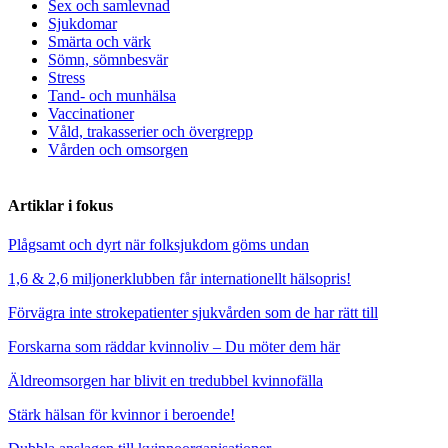
Sex och samlevnad
Sjukdomar
Smärta och värk
Sömn, sömnbesvär
Stress
Tand- och munhälsa
Vaccinationer
Våld, trakasserier och övergrepp
Vården och omsorgen
Artiklar i fokus
Plågsamt och dyrt när folksjukdom göms undan
1,6 & 2,6 miljonerklubben får internationellt hälsopris!
Förvägra inte strokepatienter sjukvården som de har rätt till
Forskarna som räddar kvinnoliv – Du möter dem här
Äldreomsorgen har blivit en tredubbel kvinnofälla
Stärk hälsan för kvinnor i beroende!