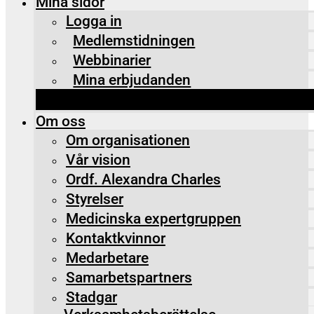
Mina sidor
Logga in
Medlemstidningen
Webbinarier
Mina erbjudanden
Om oss
Om organisationen
Vår vision
Ordf. Alexandra Charles
Styrelser
Medicinska expertgruppen
Kontaktkvinnor
Medarbetare
Samarbetspartners
Stadgar