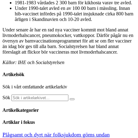
1981-1983 vårdades 2 300 barn för kikhosta varav tre avled.
Under 1990-talet avled en av 100 00 barn i mässling. Innan
hib-vaccinet infördes på 1990-talet insjuknade cirka 800 barn
årligen i Skandinavien och 10-20 avled.
Under senare år har en rad nya vacciner kommit mot bland annat
livmoderhalscancer, pneumokocker, vattkoppor. Därför pågår nu en
översyn av barnvaccinationsprogrammet för att se om fler vacciner
än idag bör ges till alla barn. Socialstyrelsen har bland annat
föreslagit att flickor bör vaccineras mot livmoderhalscancer.
Källor: IHE och Socialstyrelsen
Artikelsök
Sök i vårt omfattande artikelarkiv
Sök
Artikelkategorier
Artiklar i fokus
Plågsamt och dyrt när folksjukdom göms undan