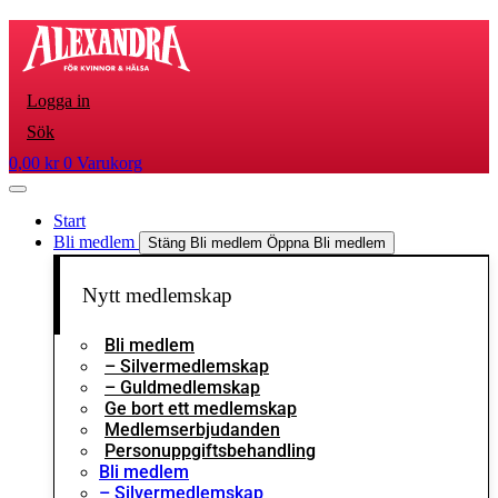
Hoppa
till
innehåll
Logga in
Sök
0,00
kr
0
Varukorg
Start
Bli medlem
Stäng Bli medlem
Öppna Bli medlem
Nytt medlemskap
Bli medlem
– Silvermedlemskap
– Guldmedlemskap
Ge bort ett medlemskap
Medlemserbjudanden
Personuppgiftsbehandling
Bli medlem
– Silvermedlemskap