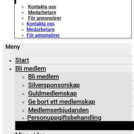
Kontakta oss
Medarbetare
För annonsörer
Kontakta oss
Medarbetare
För annonsörer
Start
Bli medlem
Bli medlem
Silversponsorskap
Guldmedlemskap
Ge bort ett medlemskap
Medlemserbjudanden
Personuppgiftsbehandling