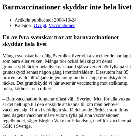
Barnvaccinationer skyddar inte hela livet
Artikeln publicerad:
2008-10-24
Kategori:
Övrigt
,
Vaccinationer
En av fyra svenskar tror att barnvaccinationer
skyddar hela livet
Många svenskar har dålig överblick över vilka vacciner de har tagit
som barn eller vuxen. Många tror också felaktigt att deras
grundskydd räcker hela livet när man i själva verket bör fylla på sitt
grundskydd senast någon gång i trettioårsåldern. Dessutom har 35
procent av de tillfrågade ingen aning om hur länge grundskyddet
räcker. Det grundskydd vi här avser är vaccinering mot stelkramp,
polio, kikhosta och difteri.
– Barnvaccination fungerar oftast väl i Sverige. Men för alla vuxna
är det helt upp till den enskilde att känna till om man behöver
vaccinera sig. Om vi verkligen ska få del av de fördelar som finns
med dagens vacciner måste vuxna fylla på sina vaccinationer
regelbundet, säger Birgitta Wikman Erlandson, chef för vacciner på
GSK i Sverige.