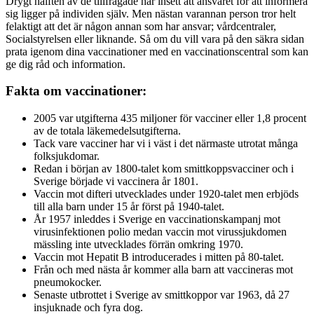
Drygt hälften av de tillfrågade har insett att ansvaret för att informera
sig ligger på individen själv. Men nästan varannan person tror helt
felaktigt att det är någon annan som har ansvar; vårdcentraler,
Socialstyrelsen eller liknande. Så om du vill vara på den säkra sidan
prata igenom dina vaccinationer med en vaccinationscentral som kan
ge dig råd och information.
Fakta om vaccinationer:
2005 var utgifterna 435 miljoner för vacciner eller 1,8 procent
av de totala läkemedelsutgifterna.
Tack vare vacciner har vi i väst i det närmaste utrotat många
folksjukdomar.
Redan i början av 1800-talet kom smittkoppsvacciner och i
Sverige började vi vaccinera år 1801.
Vaccin mot difteri utvecklades under 1920-talet men erbjöds
till alla barn under 15 år först på 1940-talet.
År 1957 inleddes i Sverige en vaccinationskampanj mot
virusinfektionen polio medan vaccin mot virussjukdomen
mässling inte utvecklades förrän omkring 1970.
Vaccin mot Hepatit B introducerades i mitten på 80-talet.
Från och med nästa år kommer alla barn att vaccineras mot
pneumokocker.
Senaste utbrottet i Sverige av smittkoppor var 1963, då 27
insjuknade och fyra dog.