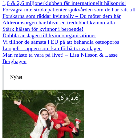
1,6 & 2,6 miljonerklubben får internationellt hälsopris!
Förvägra inte strokepatienter sjukvården som de har rätt till
Forskarna som räddar kvinnoliv – Du möter dem här
Äldreomsorgen har blivit en tredubbel kvinnofälla
Stärk hälsan för kvinnor i beroende!
Dubbla anslagen till kvinnoorganisationer
Vi tillhör de sämsta i EU på att behandla osteoporos
Loopeli – appen som kan förbättra vardagen
Man måste ta vara på livet! – Lisa Nilsson & Lasse
Berghagen
Nyhet