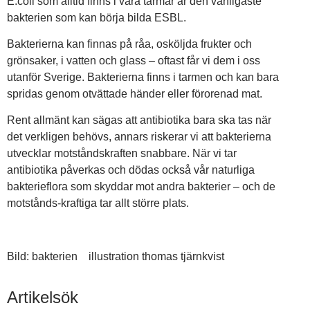
E.coli som alltid finns i våra tarmar är den vanligaste
bakterien som kan börja bilda ESBL.
Bakterierna kan finnas på råa, osköljda frukter och
grönsaker, i vatten och glass – oftast får vi dem i oss
utanför Sverige. Bakterierna finns i tarmen och kan bara
spridas genom otvättade händer eller förorenad mat.
Rent allmänt kan sägas att antibiotika bara ska tas när
det verkligen behövs, annars riskerar vi att bakterierna
utvecklar motståndskraften snabbare. När vi tar
antibiotika påverkas och dödas också vår naturliga
bakterieflora som skyddar mot andra bakterier – och de
motstånds-kraftiga tar allt större plats.
Bild: bakterien illustration thomas tjärnkvist
Artikelsök