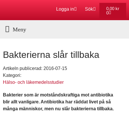
0,00
kr
Logga in
Sök
0
Aktuella Program
Bakterierna slår tillbaka
Artikeln publicerad:
2016-07-15
Kategori:
Hälso- och läkemedelsstudier
Bakterier som är motståndskraftiga mot antibiotika
blir allt vanligare. Antibiotika har räddat livet på så
många människor, men nu slår bakterierna tillbaka.