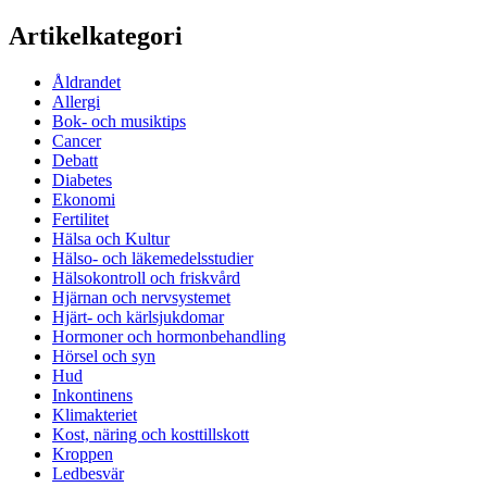
Artikelkategori
Åldrandet
Allergi
Bok- och musiktips
Cancer
Debatt
Diabetes
Ekonomi
Fertilitet
Hälsa och Kultur
Hälso- och läkemedelsstudier
Hälsokontroll och friskvård
Hjärnan och nervsystemet
Hjärt- och kärlsjukdomar
Hormoner och hormonbehandling
Hörsel och syn
Hud
Inkontinens
Klimakteriet
Kost, näring och kosttillskott
Kroppen
Ledbesvär