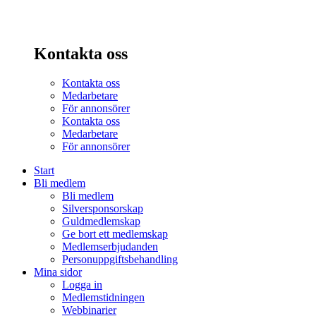
Kontakta oss
Kontakta oss
Medarbetare
För annonsörer
Kontakta oss
Medarbetare
För annonsörer
Start
Bli medlem
Bli medlem
Silversponsorskap
Guldmedlemskap
Ge bort ett medlemskap
Medlemserbjudanden
Personuppgiftsbehandling
Mina sidor
Logga in
Medlemstidningen
Webbinarier