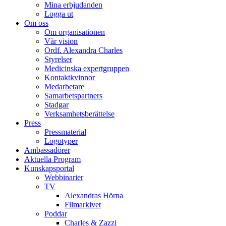
Mina erbjudanden
Logga ut
Om oss
Om organisationen
Vår vision
Ordf. Alexandra Charles
Styrelser
Medicinska expertgruppen
Kontaktkvinnor
Medarbetare
Samarbetspartners
Stadgar
Verksamhetsberättelse
Press
Pressmaterial
Logotyper
Ambassadörer
Aktuella Program
Kunskapsportal
Webbinarier
TV
Alexandras Hörna
Filmarkivet
Poddar
Charles & Zazzi