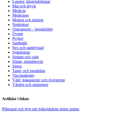
Lungor, lungsjukdomar
Mat och dryck
Medicin
Mediciner
Motion och träning
Netdoktor
Osteoporos – benskörhet
Övrigt
Psyket
Samhälle
Sex och samlevnad
Sjukdomar
Smärta och värk
Sömn, sömnbesvär
Stress
Tand- och munhälsa
Vaccinationer
Våld, trakasserier och övergrepp
Vården och omsorgen
Artiklar i fokus
Plågsamt och dyrt när folksjukdom göms undan