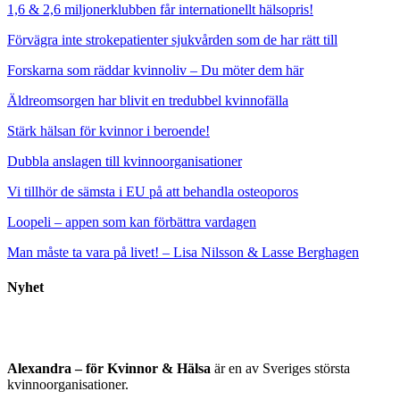
1,6 & 2,6 miljonerklubben får internationellt hälsopris!
Förvägra inte strokepatienter sjukvården som de har rätt till
Forskarna som räddar kvinnoliv – Du möter dem här
Äldreomsorgen har blivit en tredubbel kvinnofälla
Stärk hälsan för kvinnor i beroende!
Dubbla anslagen till kvinnoorganisationer
Vi tillhör de sämsta i EU på att behandla osteoporos
Loopeli – appen som kan förbättra vardagen
Man måste ta vara på livet! – Lisa Nilsson & Lasse Berghagen
Nyhet
Alexandra – för Kvinnor & Hälsa
är en av Sveriges största
kvinnoorganisationer.