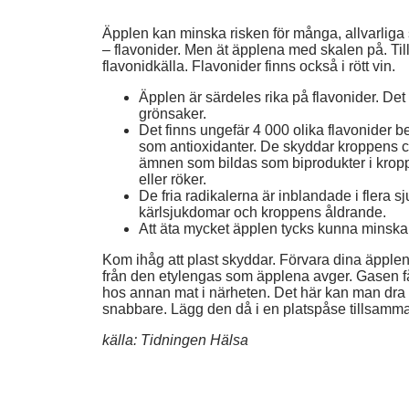
Äpplen kan minska risken för många, allvarliga
– flavonider. Men ät äpplena med skalen på. Ti
flavonidkälla. Flavonider finns också i rött vin.
Äpplen är särdeles rika på flavonider. Det
grönsaker.
Det finns ungefär 4 000 olika flavonider be
som antioxidanter. De skyddar kroppens cel
ämnen som bildas som biprodukter i kropp
eller röker.
De fria radikalerna är inblandade i flera s
kärlsjukdomar och kroppens åldrande.
Att äta mycket äpplen tycks kunna minska 
Kom ihåg att plast skyddar. Förvara dina äpplen 
från den etylengas som äpplena avger. Gasen
hos annan mat i närheten. Det här kan man dra 
snabbare. Lägg den då i en platspåse tillsamm
källa: Tidningen Hälsa