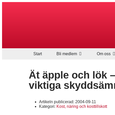
Start
Bli medlem
Om oss
Ät äpple och lök 
viktiga skyddsä
Artikeln publicerad:
2004-09-11
Kategori:
Kost, näring och kosttillskott