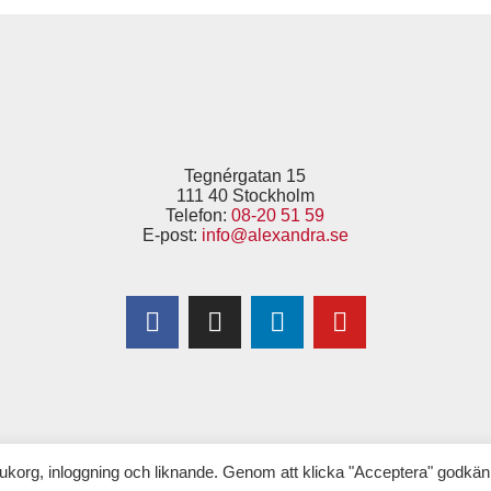
Tegnérgatan 15
111 40 Stockholm
Telefon:
08-20 51 59
E-post:
info@alexandra.se
Copyright © 2025 Alexandra
–
för Kvinnor & Hälsa
(tidigare 1,6 & 2,6 miljonerklubben)
ukorg, inloggning och liknande. Genom att klicka "Acceptera" godkän