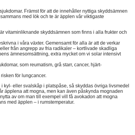
 sjukdomar. Främst för att de innehåller nyttiga skyddsämnen
llsammans med lök och te är äpplen vår viktigaste
 är vitaminliknande skyddsämnen som finns i alla frukter och
skrivna i våra växter. Gemensamt för alla är att de verkar
ler från angrepp av fria radikaler – kortlivade skadliga
ens ämnesomsättning, extra mycket om vi solar intensivt
jukdomar, som reumatism, grå starr, cancer, hjärt-
risken för lungcancer.
i kyl- eller svalskåp i platspåse, så skyddas övriga livsmedel
 får äpplena att mogna, men kan även påskynda mognaden
nytta av om man till exempel vill få avokadon att mogna
ans med äpplen – i rumstemperatur.