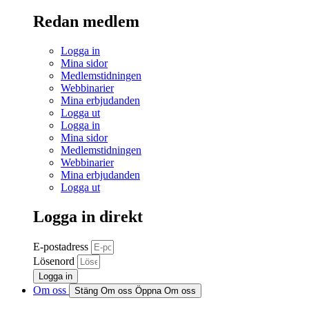
Redan medlem
Logga in
Mina sidor
Medlemstidningen
Webbinarier
Mina erbjudanden
Logga ut
Logga in
Mina sidor
Medlemstidningen
Webbinarier
Mina erbjudanden
Logga ut
Logga in direkt
E-postadress
Lösenord
Logga in
Om oss
Stäng Om oss
Öppna Om oss