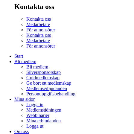
Kontakta oss
Kontakta oss
Medarbetare
För annonsörer
Kontakta oss
Medarbetare
För annonsörer
Start
Bli medlem
Bli medlem
Silversponsorskap
Guldmedlemskap
Ge bort ett medlemskap
Medlemserbjudanden
Personuppgiftsbehandling
Mina sidor
Logga in
Medlemstidningen
Webbinarier
Mina erbjudanden
Logga ut
Om oss