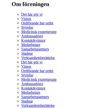
Om föreningen
Det här gör vi
Vision
Ordförande har ordet
Styrelse
Medicinsk expertgrupp
Ambassadörer
Kontaktkvinnor
Medarbetare
Samarbetspartners
Stadgar
Verksamhetsberättelse
Det här gör vi
Vision
Ordförande har ordet
Styrelse
Medicinsk expertgrupp
Ambassadörer
Kontaktkvinnor
Medarbetare
Samarbetspartners
Stadgar
Verksamhetsberättelse