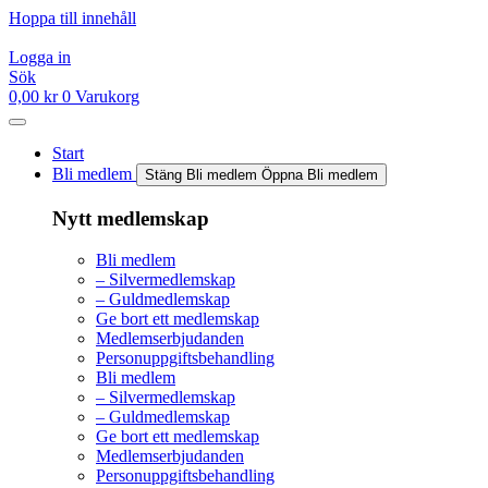
Hoppa till innehåll
Logga in
Sök
0,00
kr
0
Varukorg
Start
Bli medlem
Stäng Bli medlem
Öppna Bli medlem
Nytt medlemskap
Bli medlem
– Silvermedlemskap
– Guldmedlemskap
Ge bort ett medlemskap
Medlemserbjudanden
Personuppgiftsbehandling
Bli medlem
– Silvermedlemskap
– Guldmedlemskap
Ge bort ett medlemskap
Medlemserbjudanden
Personuppgiftsbehandling