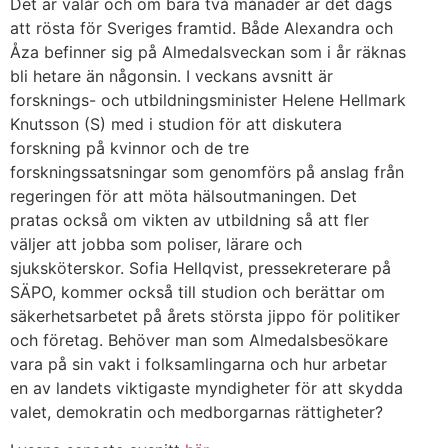
Det är valår och om bara två månader är det dags
att rösta för Sveriges framtid. Både Alexandra och
Åza befinner sig på Almedalsveckan som i år räknas
bli hetare än någonsin. I veckans avsnitt är
forsknings- och utbildningsminister Helene Hellmark
Knutsson (S) med i studion för att diskutera
forskning på kvinnor och de tre
forskningssatsningar som genomförs på anslag från
regeringen för att möta hälsoutmaningen. Det
pratas också om vikten av utbildning så att fler
väljer att jobba som poliser, lärare och
sjuksköterskor. Sofia Hellqvist, pressekreterare på
SÄPO, kommer också till studion och berättar om
säkerhetsarbetet på årets största jippo för politiker
och företag. Behöver man som Almedalsbesökare
vara på sin vakt i folksamlingarna och hur arbetar
en av landets viktigaste myndigheter för att skydda
valet, demokratin och medborgarnas rättigheter?