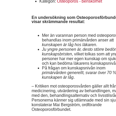
Kategori:
Osteoporos - benskörhet
En undersökning som Osteoporosförbundet 
visar skrämmande resultat:
Mer än varannan person med osteoporo
behandlas inom primärvården anser att
kunskapen är låg hos läkaren
.
Ju yngre personen är, desto större bed
kunskapsbristen
, vilket tolkas som att y
personer har mer egen kunskap om sju
och kan bedöma läkarens kunskapsnivå
På frågan om kunskapsnivån inom
primärvården generellt, svarar över 70 %
kunskapen är låg
.
– Kritiken mot osteoporosvården gäller allt frå
medicinering, utvärdering av behandlingen, m
med den, behandlingsalternativ och livsstilsrå
Personerna känner sig utlämnade med sin sj
konstaterar Mai Bergström, ordförande
Osteoporosförbundet.