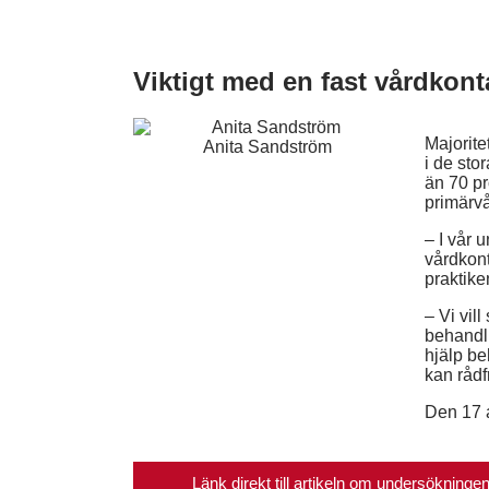
Viktigt med en fast vårdkont
Majorit
Anita Sandström
i de sto
än 70 p
primärv
– I vår 
vårdkont
praktike
– Vi vill
behandli
hjälp be
kan rådf
Den 17 a
Länk direkt till artikeln om undersökninge