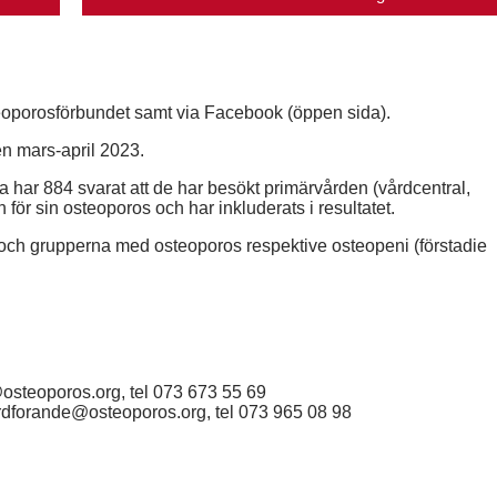
teoporosförbundet samt via Facebook (öppen sida).
n mars-april 2023.
a har 884 svarat att de har besökt primärvården (vårdcentral,
 för sin osteoporos och har inkluderats i resultatet.
t och grupperna med osteoporos respektive osteopeni (förstadie
osteoporos.org, tel 073 673 55 69
ordforande@osteoporos.org, tel 073 965 08 98