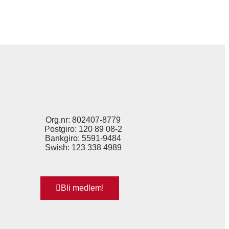
Org.nr: 802407-8779
Postgiro: 120 89 08-2
Bankgiro: 5591-9484
Swish: 123 338 4989
Bli medlem!