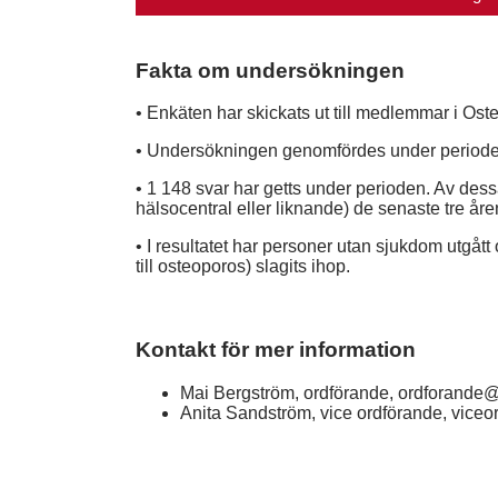
Fakta om undersökningen
• Enkäten har skickats ut till medlemmar i Os
• Undersökningen genomfördes under periode
• 1 148 svar har getts under perioden. Av dess
hälsocentral eller liknande) de senaste tre åren
• I resultatet har personer utan sjukdom utgåt
till osteoporos) slagits ihop.
Kontakt för mer information
Mai Bergström, ordförande, ordforande@
Anita Sandström, vice ordförande, vice