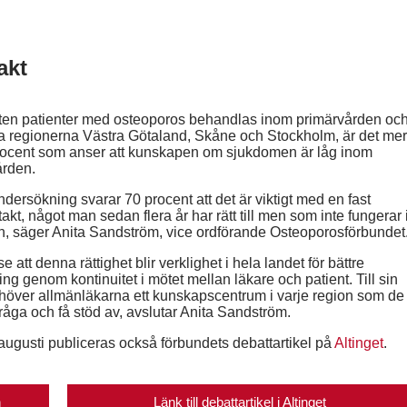
akt
eten patienter med osteoporos behandlas inom primärvården oc
ra regionerna Västra Götaland, Skåne och Stockholm, är det mer
rocent som anser att kunskapen om sjukdomen är låg inom
ården.
undersökning svarar 70 procent att det är viktigt med en fast
akt, något man sedan flera år har rätt till men som inte fungerar 
n, säger Anita Sandström, vice ordförande Osteoporosförbundet
 se att denna rättighet blir verklighet i hela landet för bättre
ng genom kontinuitet i mötet mellan läkare och patient. Till sin
höver allmänläkarna ett kunskapscentrum i varje region som de
råga och få stöd av, avslutar Anita Sandström.
ugusti publiceras också förbundets debattartikel på
Altinget
.
n
Länk till debattartikel i Altinget