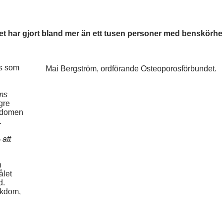
har gjort bland mer än ett tusen personer med benskörhe
s som
Mai Bergström, ordförande Osteoporosförbundet.
öms
ngre
kdomen
.
 att
n
ålet
d.
ukdom,