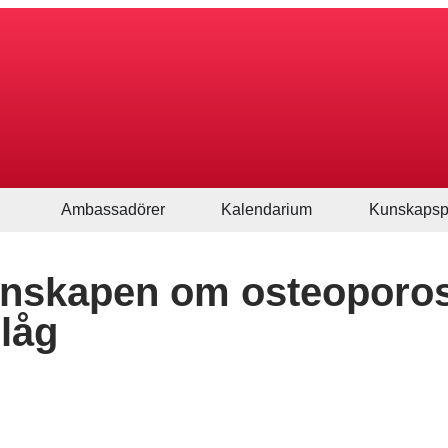
Ambassadörer
Kalendarium
Kunskapsp
kunskapen om osteoporo
 låg