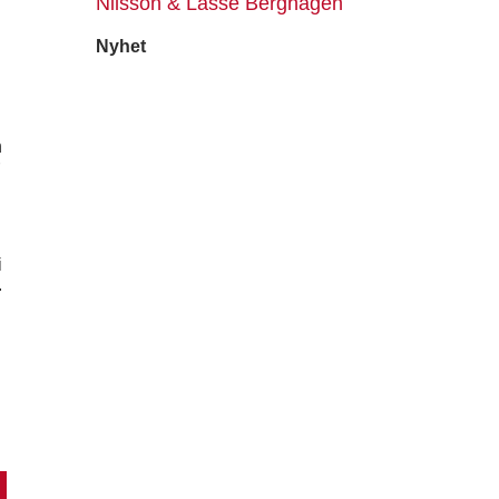
Nilsson & Lasse Berghagen
Nyhet
h
i
.