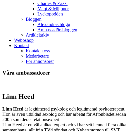
Charles & Zazzi
Maqt & Miljoner
Lyckopodden
Bloggen
Alexandras blogg
Ambassadörsbloggen
Artiklelarkiv
Webbshop
Kontakt
Kontakta oss
Medarbetare
För annonsörer
Våra ambassadörer
Linn Heed
Linn Heed
är legitimerad psykolog och legitimerad psykoterapeut.
Hon är även utbildad sexolog och har arbetat för Aftonbladet sedan
2005 som deras relationsexpert.
Linn Heed är en väl anlitad expert och vi har sett henne i flera olika
sammanhang, allt från TV4 söndag och Nyhetsmorgon till SVT