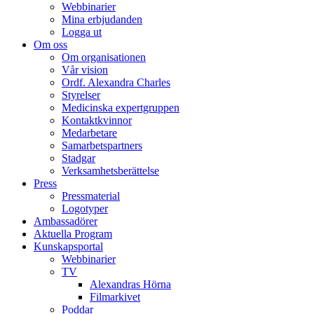
Webbinarier
Mina erbjudanden
Logga ut
Om oss
Om organisationen
Vår vision
Ordf. Alexandra Charles
Styrelser
Medicinska expertgruppen
Kontaktkvinnor
Medarbetare
Samarbetspartners
Stadgar
Verksamhetsberättelse
Press
Pressmaterial
Logotyper
Ambassadörer
Aktuella Program
Kunskapsportal
Webbinarier
TV
Alexandras Hörna
Filmarkivet
Poddar