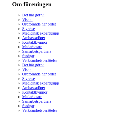
Om föreningen
Det här gör vi
Vision
Ordförande har ordet
Styrelse
Medicinsk expertgrupp
Ambassadörer
Kontaktkvinnor
Medarbetare
Samarbetspartners
Stadgar
Verksamhetsberättelse
Det här gör vi
Vision
Ordförande har ordet
Styrelse
Medicinsk expertgrupp
Ambassadörer
Kontaktkvinnor
Medarbetare
Samarbetspartners
Stadgar
Verksamhetsberättelse