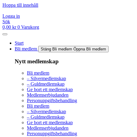
Hoppa till innehåll
Logga in
Sök
0,00
kr
0
Varukorg
Start
Bli medlem
Stäng Bli medlem
Öppna Bli medlem
Nytt medlemskap
Bli medlem
– Silvermedlemskap
– Guldmedlemskap
Ge bort ett medlemskap
Medlemserbjudanden
Personuppgiftsbehandling
Bli medlem
– Silvermedlemskap
– Guldmedlemskap
Ge bort ett medlemskap
Medlemserbjudanden
Personuppgiftsbehandling