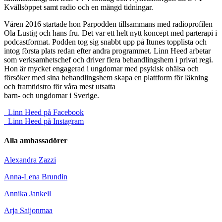
Kvällsöppet samt radio och en mängd tidningar.
Våren 2016 startade hon Parpodden tillsammans med radioprofilen
Ola Lustig och hans fru. Det var ett helt nytt koncept med parterapi i
podcastformat. Podden tog sig snabbt upp på Itunes topplista och
intog första plats redan efter andra programmet. Linn Heed arbetar
som verksamhetschef och driver flera behandlingshem i privat regi.
Hon är mycket engagerad i ungdomar med psykisk ohälsa och
försöker med sina behandlingshem skapa en plattform för läkning
och framtidstro för våra mest utsatta
barn- och ungdomar i Sverige.
Linn Heed på Facebook
Linn Heed på Instagram
Alla ambassadörer
Alexandra Zazzi
Anna-Lena Brundin
Annika Jankell
Arja Saijonmaa