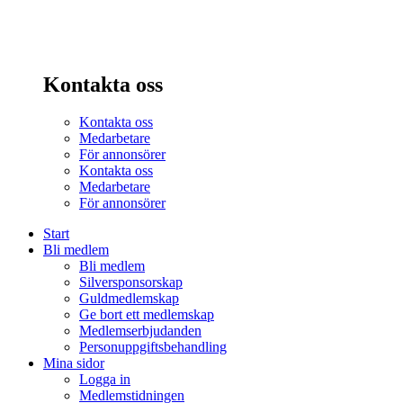
Kontakta oss
Kontakta oss
Medarbetare
För annonsörer
Kontakta oss
Medarbetare
För annonsörer
Start
Bli medlem
Bli medlem
Silversponsorskap
Guldmedlemskap
Ge bort ett medlemskap
Medlemserbjudanden
Personuppgiftsbehandling
Mina sidor
Logga in
Medlemstidningen