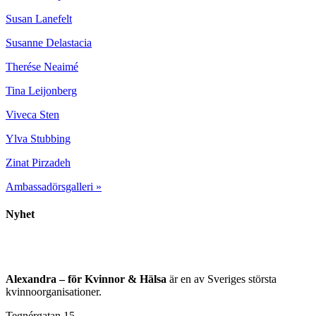
Susan Lanefelt
Susanne Delastacia
Therése Neaimé
Tina Leijonberg
Viveca Sten
Ylva Stubbing
Zinat Pirzadeh
Ambassadörsgalleri »​
Nyhet
Alexandra – för Kvinnor & Hälsa
är en av Sveriges största
kvinnoorganisationer.
Tegnérgatan 15