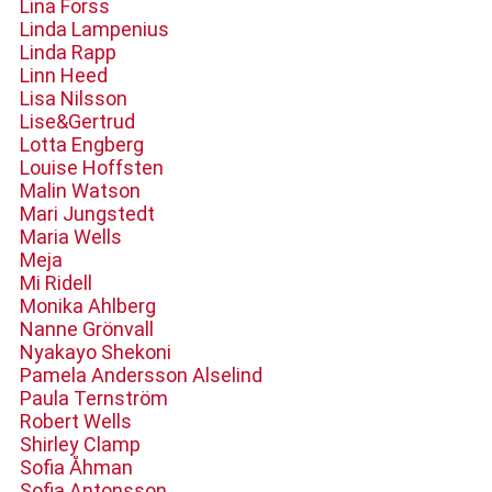
Lina Forss
Linda Lampenius
Linda Rapp
Linn Heed
Lisa Nilsson
Lise&Gertrud
Lotta Engberg
Louise Hoffsten
Malin Watson
Mari Jungstedt
Maria Wells
Meja
Mi Ridell
Monika Ahlberg
Nanne Grönvall
Nyakayo Shekoni
Pamela Andersson Alselind
Paula Ternström
Robert Wells
Shirley Clamp
Sofia Åhman
Sofia Antonsson