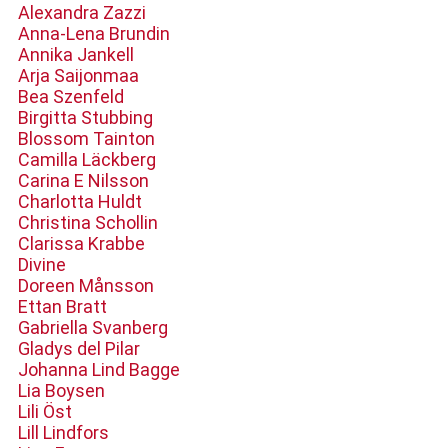
Alexandra Zazzi
Anna-Lena Brundin
Annika Jankell
Arja Saijonmaa
Bea Szenfeld
Birgitta Stubbing
Blossom Tainton
Camilla Läckberg
Carina E Nilsson
Charlotta Huldt
Christina Schollin
Clarissa Krabbe
Divine
Doreen Månsson
Ettan Bratt
Gabriella Svanberg
Gladys del Pilar
Johanna Lind Bagge
Lia Boysen
Lili Öst
Lill Lindfors