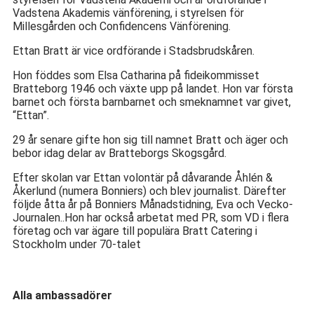
Vadstena Akademis vänförening, i styrelsen för
Millesgården och Confidencens Vänförening.
Ettan Bratt är vice ordförande i Stadsbrudskåren.
Hon föddes som Elsa Catharina på fideikommisset
Bratteborg 1946 och växte upp på landet. Hon var första
barnet och första barnbarnet och smeknamnet var givet,
“Ettan”.
29 år senare gifte hon sig till namnet Bratt och äger och
bebor idag delar av Bratteborgs Skogsgård.
Efter skolan var Ettan volontär på dåvarande Åhlén &
Åkerlund (numera Bonniers) och blev journalist. Därefter
följde åtta år på Bonniers Månadstidning, Eva och Vecko-
Journalen..Hon har också arbetat med PR, som VD i flera
företag och var ägare till populära Bratt Catering i
Stockholm under 70-talet
Alla ambassadörer