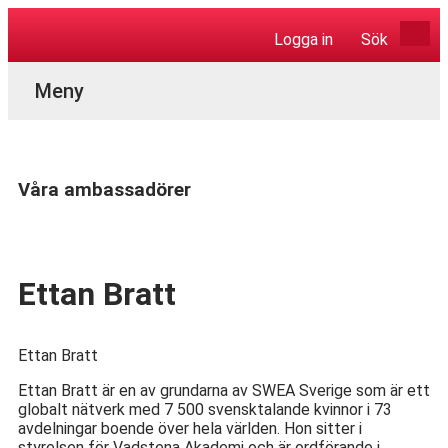
Logga in
Sök
Aktuella Program
Våra ambassadörer
Ettan Bratt
Ettan Bratt
Ettan Bratt är en av grundarna av SWEA Sverige som är ett
globalt nätverk med 7 500 svensktalande kvinnor i 73
avdelningar boende över hela världen. Hon sitter i
styrelsen för Vadstena Akademi och är ordförande i