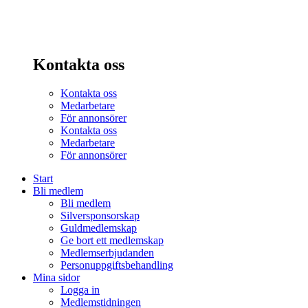
Kontakta oss
Kontakta oss
Medarbetare
För annonsörer
Kontakta oss
Medarbetare
För annonsörer
Start
Bli medlem
Bli medlem
Silversponsorskap
Guldmedlemskap
Ge bort ett medlemskap
Medlemserbjudanden
Personuppgiftsbehandling
Mina sidor
Logga in
Medlemstidningen