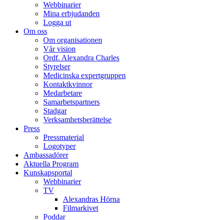
Webbinarier
Mina erbjudanden
Logga ut
Om oss
Om organisationen
Vår vision
Ordf. Alexandra Charles
Styrelser
Medicinska expertgruppen
Kontaktkvinnor
Medarbetare
Samarbetspartners
Stadgar
Verksamhetsberättelse
Press
Pressmaterial
Logotyper
Ambassadörer
Aktuella Program
Kunskapsportal
Webbinarier
TV
Alexandras Hörna
Filmarkivet
Poddar