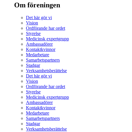
Om föreningen
Det här gör vi
Vision
Ordförande har ordet
Styrelse
Medicinsk expertgrupp
Ambassadörer
Kontaktkvinnor
Medarbetare
Samarbetspartners
Stadgar
Verksamhetsberättelse
Det här gör vi
Vision
Ordförande har ordet
Styrelse
Medicinsk expertgrupp
Ambassadörer
Kontaktkvinnor
Medarbetare
Samarbetspartners
Stadgar
Verksamhetsberättelse