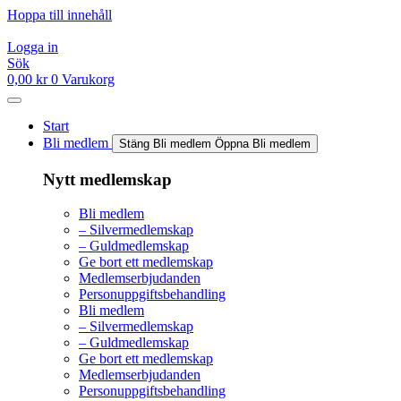
Hoppa till innehåll
Logga in
Sök
0,00
kr
0
Varukorg
Start
Bli medlem
Stäng Bli medlem
Öppna Bli medlem
Nytt medlemskap
Bli medlem
– Silvermedlemskap
– Guldmedlemskap
Ge bort ett medlemskap
Medlemserbjudanden
Personuppgiftsbehandling
Bli medlem
– Silvermedlemskap
– Guldmedlemskap
Ge bort ett medlemskap
Medlemserbjudanden
Personuppgiftsbehandling