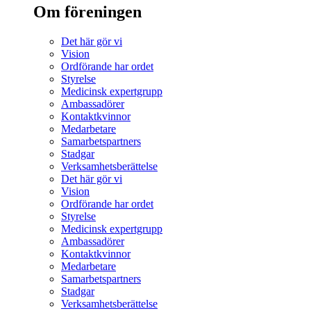
Om föreningen
Det här gör vi
Vision
Ordförande har ordet
Styrelse
Medicinsk expertgrupp
Ambassadörer
Kontaktkvinnor
Medarbetare
Samarbetspartners
Stadgar
Verksamhetsberättelse
Det här gör vi
Vision
Ordförande har ordet
Styrelse
Medicinsk expertgrupp
Ambassadörer
Kontaktkvinnor
Medarbetare
Samarbetspartners
Stadgar
Verksamhetsberättelse