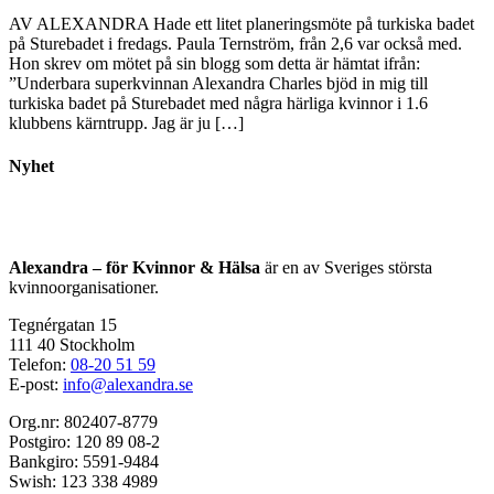
AV ALEXANDRA Hade ett litet planeringsmöte på turkiska badet
på Sturebadet i fredags. Paula Ternström, från 2,6 var också med.
Hon skrev om mötet på sin blogg som detta är hämtat ifrån:
”Underbara superkvinnan Alexandra Charles bjöd in mig till
turkiska badet på Sturebadet med några härliga kvinnor i 1.6
klubbens kärntrupp. Jag är ju […]
Nyhet
Alexandra – för Kvinnor & Hälsa
är en av Sveriges största
kvinnoorganisationer.
Tegnérgatan 15
111 40 Stockholm
Telefon:
08-20 51 59
E-post:
info@alexandra.se
Org.nr: 802407-8779
Postgiro: 120 89 08-2
Bankgiro: 5591-9484
Swish: 123 338 4989