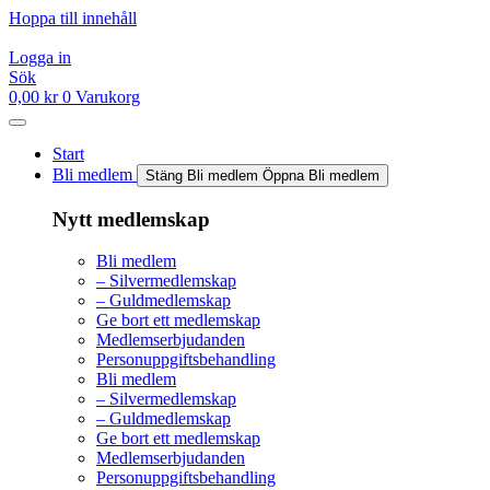
Hoppa till innehåll
Logga in
Sök
0,00
kr
0
Varukorg
Start
Bli medlem
Stäng Bli medlem
Öppna Bli medlem
Nytt medlemskap
Bli medlem
– Silvermedlemskap
– Guldmedlemskap
Ge bort ett medlemskap
Medlemserbjudanden
Personuppgiftsbehandling
Bli medlem
– Silvermedlemskap
– Guldmedlemskap
Ge bort ett medlemskap
Medlemserbjudanden
Personuppgiftsbehandling