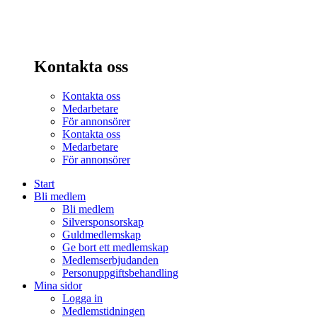
Kontakta oss
Kontakta oss
Medarbetare
För annonsörer
Kontakta oss
Medarbetare
För annonsörer
Start
Bli medlem
Bli medlem
Silversponsorskap
Guldmedlemskap
Ge bort ett medlemskap
Medlemserbjudanden
Personuppgiftsbehandling
Mina sidor
Logga in
Medlemstidningen