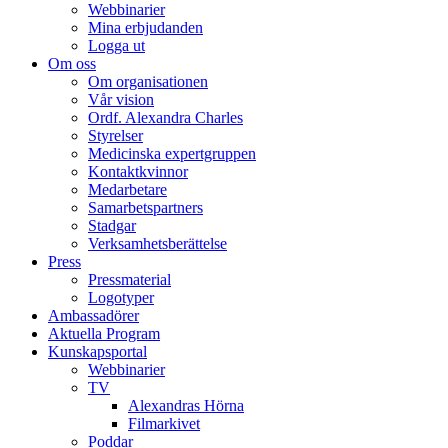
Webbinarier
Mina erbjudanden
Logga ut
Om oss
Om organisationen
Vår vision
Ordf. Alexandra Charles
Styrelser
Medicinska expertgruppen
Kontaktkvinnor
Medarbetare
Samarbetspartners
Stadgar
Verksamhetsberättelse
Press
Pressmaterial
Logotyper
Ambassadörer
Aktuella Program
Kunskapsportal
Webbinarier
TV
Alexandras Hörna
Filmarkivet
Poddar