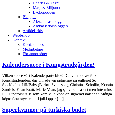
Charles & Zazzi
Maqt & Miljoner
Lyckopodden
Bloggen
Alexandras blogg
Ambassadörsbloggen
Artiklelarkiv
Webbshop
Kontakt
Kontakta oss
Medarbetare
För annonsörer
Kalendersuccé i Kungsträdgården!
Vilken succé vårt Kalenderparty blev! Det vimlade av folk i
Kungsträdgården, där vi hade vår signering på galleriet So
Stockholm. Lill-Babs (Barbro Svensson), Christina Schollin, Kerstin
Sandels, Ettan Bratt, Marie Mian, jag själv och så sist men inte minst
Lill Lindfors! Alla som kom ville köpa en signerad kalender. Många
köpte flera stycken, till julklappar […]
Superkvinnor på turkiska badet