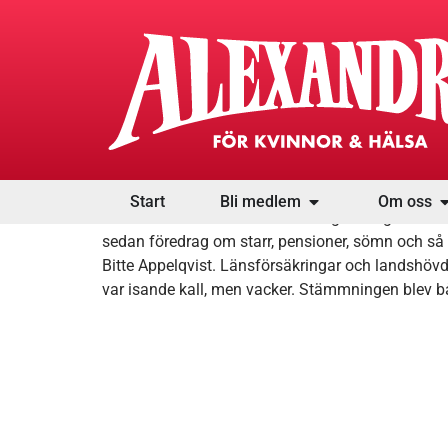
Tack för en minnesvärd 
Start
Bli medlem
Om oss
AV ALEXANDRA Vi hade en väldigt trevlig kväll i K
sedan föredrag om starr, pensioner, sömn och så
Bitte Appelqvist. Länsförsäkringar och landshöv
var isande kall, men vacker. Stämmningen blev b