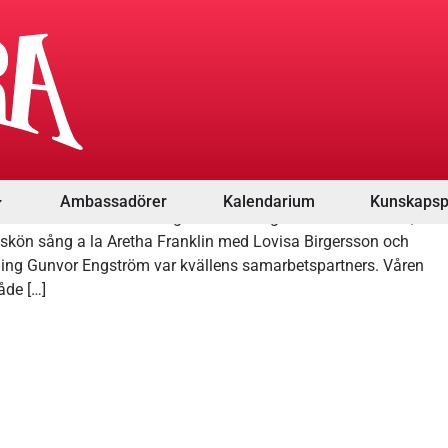
kväll Karlskrona
Ambassadörer
Kalendarium
Kunskapsp
onsthallen i Karlskrona igår. Först mingel och en vårsallad,
 skön sång a la Aretha Franklin med Lovisa Birgersson och
ding Gunvor Engström var kvällens samarbetspartners. Våren
åde […]