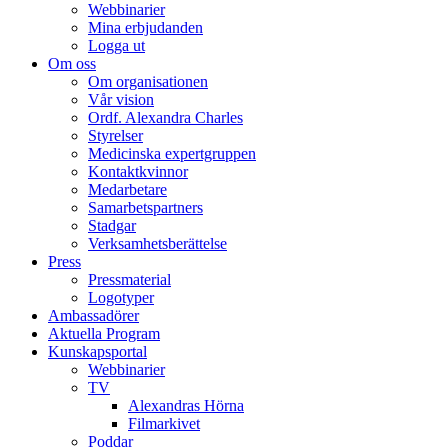
Webbinarier
Mina erbjudanden
Logga ut
Om oss
Om organisationen
Vår vision
Ordf. Alexandra Charles
Styrelser
Medicinska expertgruppen
Kontaktkvinnor
Medarbetare
Samarbetspartners
Stadgar
Verksamhetsberättelse
Press
Pressmaterial
Logotyper
Ambassadörer
Aktuella Program
Kunskapsportal
Webbinarier
TV
Alexandras Hörna
Filmarkivet
Poddar