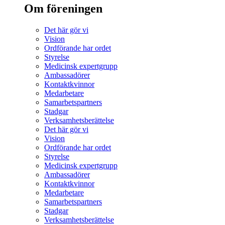
Om föreningen
Det här gör vi
Vision
Ordförande har ordet
Styrelse
Medicinsk expertgrupp
Ambassadörer
Kontaktkvinnor
Medarbetare
Samarbetspartners
Stadgar
Verksamhetsberättelse
Det här gör vi
Vision
Ordförande har ordet
Styrelse
Medicinsk expertgrupp
Ambassadörer
Kontaktkvinnor
Medarbetare
Samarbetspartners
Stadgar
Verksamhetsberättelse