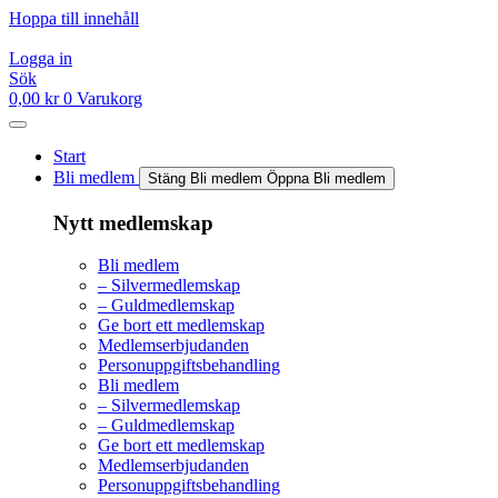
Hoppa till innehåll
Logga in
Sök
0,00
kr
0
Varukorg
Start
Bli medlem
Stäng Bli medlem
Öppna Bli medlem
Nytt medlemskap
Bli medlem
– Silvermedlemskap
– Guldmedlemskap
Ge bort ett medlemskap
Medlemserbjudanden
Personuppgiftsbehandling
Bli medlem
– Silvermedlemskap
– Guldmedlemskap
Ge bort ett medlemskap
Medlemserbjudanden
Personuppgiftsbehandling