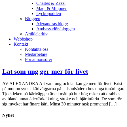
Charles & Zazzi
Maqt & Miljoner
Lyckopodden
Bloggen
Alexandras blogg
Ambassadörsbloggen
Artiklelarkiv
Webbshop
Kontakt
Kontakta oss
Medarbetare
För annonsörer
Lat som ung ger mer för livet
AV ALEXANDRA Att vara ung och lat kan ge men för livet. Brist
på motion syns i kärlväggarna på halspulsådern hos unga tonåringar.
Tjockleken på kärlväggen är ett mått på hur hög risken att drabbas
av bland annat åderförkalkning, stroke och hjärtinfarkt. De som rör
sig mycket har finare kärl. Minst 30 minuter rask promenad […]
Nyhet