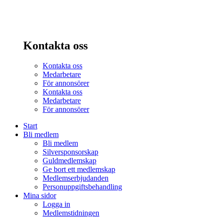
Kontakta oss
Kontakta oss
Medarbetare
För annonsörer
Kontakta oss
Medarbetare
För annonsörer
Start
Bli medlem
Bli medlem
Silversponsorskap
Guldmedlemskap
Ge bort ett medlemskap
Medlemserbjudanden
Personuppgiftsbehandling
Mina sidor
Logga in
Medlemstidningen