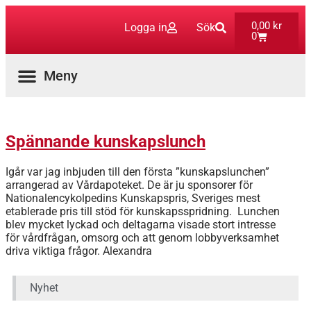
0,00
kr
Logga in
Sök
0
Aktuella Program
Spännande kunskapslunch
Igår var jag inbjuden till den första ”kunskapslunchen”
arrangerad av Vårdapoteket. De är ju sponsorer för
Nationalencykolpedins Kunskapspris, Sveriges mest
etablerade pris till stöd för kunskapsspridning. Lunchen
blev mycket lyckad och deltagarna visade stort intresse
för vårdfrågan, omsorg och att genom lobbyverksamhet
driva viktiga frågor. Alexandra
Nyhet