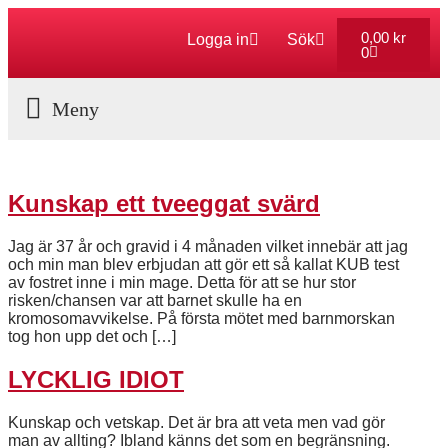
0,00
kr
Logga in
Sök
0
Aktuella Program
Kunskap ett tveeggat svärd
Jag är 37 år och gravid i 4 månaden vilket innebär att jag
och min man blev erbjudan att gör ett så kallat KUB test
av fostret inne i min mage. Detta för att se hur stor
risken/chansen var att barnet skulle ha en
kromosomavvikelse. På första mötet med barnmorskan
tog hon upp det och […]
LYCKLIG IDIOT
Kunskap och vetskap. Det är bra att veta men vad gör
man av allting? Ibland känns det som en begränsning.