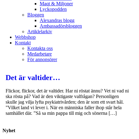
Maqt & Miljoner
Lyckopodden
Bloggen
Alexandras blogg
Ambassadörsbloggen
Artiklelarkiv
Webbshop
Kontakt
Kontakta oss
Medarbetare
För annonsörer
Det är valtider…
Flickor, flickor, det är valtider. Har ni röstat ännu? Vet ni vad ni
ska rösta på? Vad är den viktigaste valfrågan? Personligen
skulle jag vilja lyfta psykiatrivården; den är som ett svart hål.
”Vilket land vi lever i. När en människa faller ihop står hela
samhället där. ”Så sa min pappa till mig och sönerna […]
Nyhet