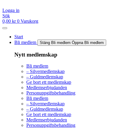
Hoppa
till
Logga in
innehåll
Sök
0,00
kr
0
Varukorg
Start
Bli medlem
Stäng Bli medlem
Öppna Bli medlem
Nytt medlemskap
Bli medlem
– Silvermedlemskap
– Guldmedlemskap
Ge bort ett medlemskap
Medlemserbjudanden
Personuppgiftsbehandling
Bli medlem
– Silvermedlemskap
– Guldmedlemskap
Ge bort ett medlemskap
Medlemserbjudanden
Personuppgiftsbehandling