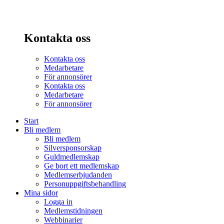
Kontakta oss
Kontakta oss
Medarbetare
För annonsörer
Kontakta oss
Medarbetare
För annonsörer
Start
Bli medlem
Bli medlem
Silversponsorskap
Guldmedlemskap
Ge bort ett medlemskap
Medlemserbjudanden
Personuppgiftsbehandling
Mina sidor
Logga in
Medlemstidningen
Webbinarier