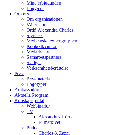
Mina erbjudanden
Logga ut
Om oss
Om organisationen
Vår vision
Ordf. Alexandra Charles
Styrelser
Medicinska expertgruppen
Kontaktkvinnor
Medarbetare
Samarbetspartners
Stadgar
Verksamhetsberättelse
Press
Pressmaterial
Logotyper
Ambassadörer
Aktuella Program
Kunskapsportal
Webbinarier
TV
Alexandras Hörna
Filmarkivet
Poddar
Charles & Zazzi