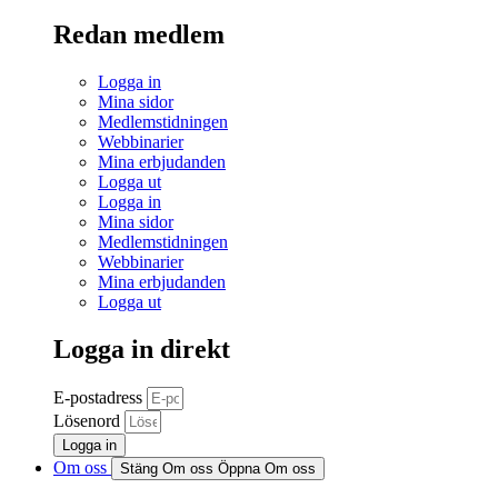
Redan medlem
Logga in
Mina sidor
Medlemstidningen
Webbinarier
Mina erbjudanden
Logga ut
Logga in
Mina sidor
Medlemstidningen
Webbinarier
Mina erbjudanden
Logga ut
Logga in direkt
E-postadress
Lösenord
Logga in
Om oss
Stäng Om oss
Öppna Om oss