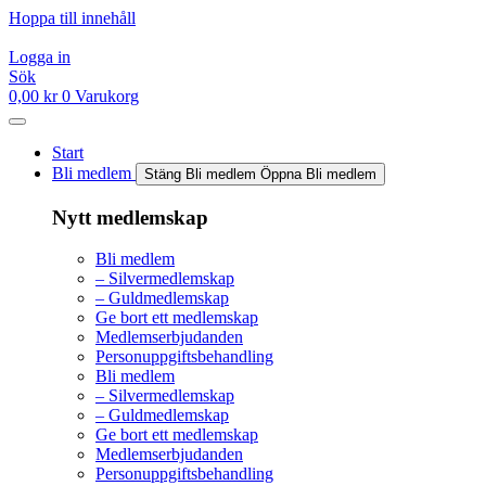
Hoppa till innehåll
Logga in
Sök
0,00
kr
0
Varukorg
Start
Bli medlem
Stäng Bli medlem
Öppna Bli medlem
Nytt medlemskap
Bli medlem
– Silvermedlemskap
– Guldmedlemskap
Ge bort ett medlemskap
Medlemserbjudanden
Personuppgiftsbehandling
Bli medlem
– Silvermedlemskap
– Guldmedlemskap
Ge bort ett medlemskap
Medlemserbjudanden
Personuppgiftsbehandling