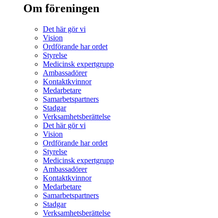
Om föreningen
Det här gör vi
Vision
Ordförande har ordet
Styrelse
Medicinsk expertgrupp
Ambassadörer
Kontaktkvinnor
Medarbetare
Samarbetspartners
Stadgar
Verksamhetsberättelse
Det här gör vi
Vision
Ordförande har ordet
Styrelse
Medicinsk expertgrupp
Ambassadörer
Kontaktkvinnor
Medarbetare
Samarbetspartners
Stadgar
Verksamhetsberättelse