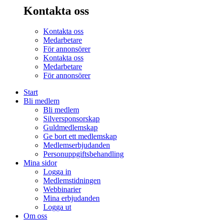
Kontakta oss
Kontakta oss
Medarbetare
För annonsörer
Kontakta oss
Medarbetare
För annonsörer
Start
Bli medlem
Bli medlem
Silversponsorskap
Guldmedlemskap
Ge bort ett medlemskap
Medlemserbjudanden
Personuppgiftsbehandling
Mina sidor
Logga in
Medlemstidningen
Webbinarier
Mina erbjudanden
Logga ut
Om oss