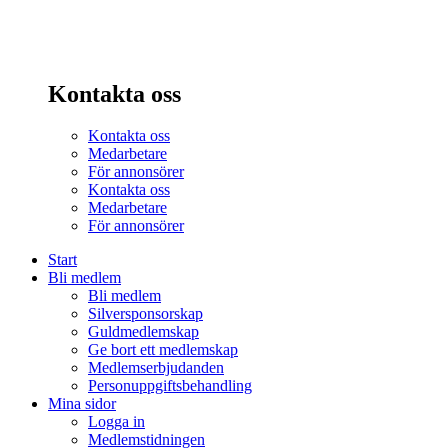
Kontakta oss
Kontakta oss
Medarbetare
För annonsörer
Kontakta oss
Medarbetare
För annonsörer
Start
Bli medlem
Bli medlem
Silversponsorskap
Guldmedlemskap
Ge bort ett medlemskap
Medlemserbjudanden
Personuppgiftsbehandling
Mina sidor
Logga in
Medlemstidningen