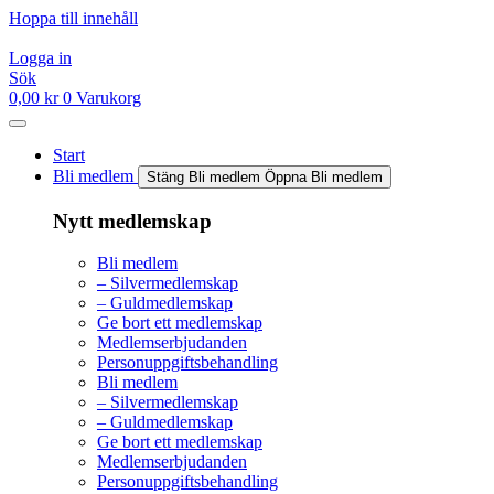
Hoppa till innehåll
Logga in
Sök
0,00
kr
0
Varukorg
Start
Bli medlem
Stäng Bli medlem
Öppna Bli medlem
Nytt medlemskap
Bli medlem
– Silvermedlemskap
– Guldmedlemskap
Ge bort ett medlemskap
Medlemserbjudanden
Personuppgiftsbehandling
Bli medlem
– Silvermedlemskap
– Guldmedlemskap
Ge bort ett medlemskap
Medlemserbjudanden
Personuppgiftsbehandling