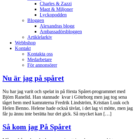
Charles & Zazzi
Maqt & Miljoner
Lyckopodden
Bloggen
Alexandras blogg
Ambassadörsbloggen
Artiklelarkiv
Webbshop
Kontakt
Kontakta oss
Medarbetare
För annonsörer
Nu är jag på spåret
Nu har jag varit och spelat in på första Spåret-programmet med
Björn Ranelid. Han stannade kvar i Göteborg men jag tog sena
tåget hem med kamraterna Fredrik Lindström, Kristian Luuk och
Helen Benno. Helene hade också tävlat, i det lag vi mötte, men jag
får ju ännu inte berätta hur det gick. Så mycket kan […]
Så kom jag På Spåret