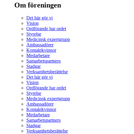
Om föreningen
Det här gör vi
Vision
Ordförande har ordet
Styrelse
Medicinsk expertgrupp
Ambassadörer
Kontaktkvinnor
Medarbetare
Samarbetspartners
Stadgar
Verksamhetsberättelse
Det här gör vi
Vision
Ordförande har ordet
Styrelse
Medicinsk expertgrupp
Ambassadörer
Kontaktkvinnor
Medarbetare
Samarbetspartners
Stadgar
Verksamhetsberättelse