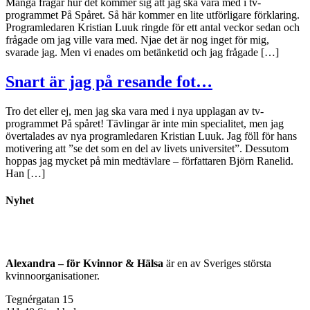
Många frågar hur det kommer sig att jag ska vara med i tv-
programmet På Spåret. Så här kommer en lite utförligare förklaring.
Programledaren Kristian Luuk ringde för ett antal veckor sedan och
frågade om jag ville vara med. Njae det är nog inget för mig,
svarade jag. Men vi enades om betänketid och jag frågade […]
Snart är jag på resande fot…
Tro det eller ej, men jag ska vara med i nya upplagan av tv-
programmet På spåret! Tävlingar är inte min specialitet, men jag
övertalades av nya programledaren Kristian Luuk. Jag föll för hans
motivering att ”se det som en del av livets universitet”. Dessutom
hoppas jag mycket på min medtävlare – författaren Björn Ranelid.
Han […]
Nyhet
Alexandra – för Kvinnor & Hälsa
är en av Sveriges största
kvinnoorganisationer.
Tegnérgatan 15