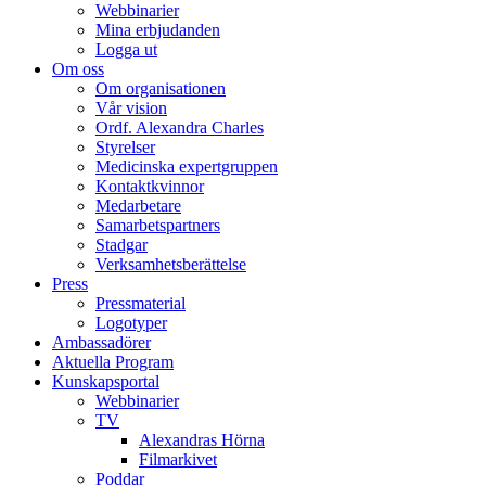
Webbinarier
Mina erbjudanden
Logga ut
Om oss
Om organisationen
Vår vision
Ordf. Alexandra Charles
Styrelser
Medicinska expertgruppen
Kontaktkvinnor
Medarbetare
Samarbetspartners
Stadgar
Verksamhetsberättelse
Press
Pressmaterial
Logotyper
Ambassadörer
Aktuella Program
Kunskapsportal
Webbinarier
TV
Alexandras Hörna
Filmarkivet
Poddar