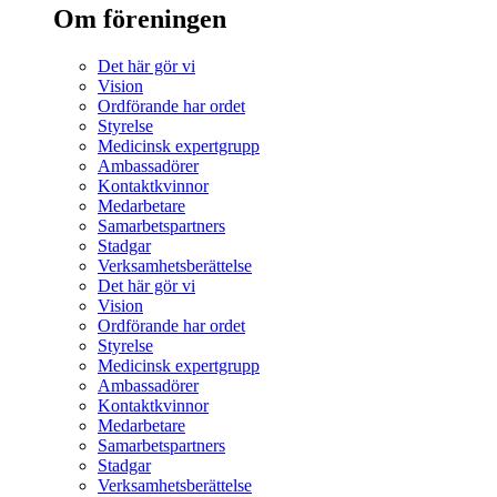
Om föreningen
Det här gör vi
Vision
Ordförande har ordet
Styrelse
Medicinsk expertgrupp
Ambassadörer
Kontaktkvinnor
Medarbetare
Samarbetspartners
Stadgar
Verksamhetsberättelse
Det här gör vi
Vision
Ordförande har ordet
Styrelse
Medicinsk expertgrupp
Ambassadörer
Kontaktkvinnor
Medarbetare
Samarbetspartners
Stadgar
Verksamhetsberättelse