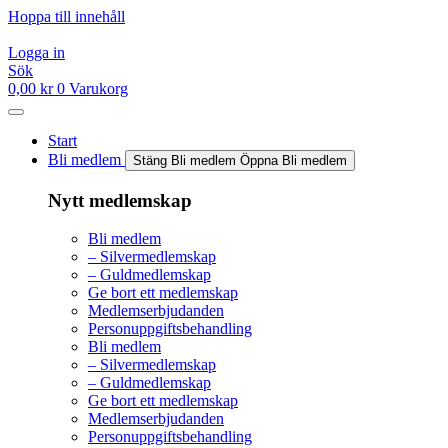
Hoppa till innehåll
Logga in
Sök
0,00
kr
0
Varukorg
Start
Bli medlem
Stäng Bli medlem
Öppna Bli medlem
Nytt medlemskap
Bli medlem
– Silvermedlemskap
– Guldmedlemskap
Ge bort ett medlemskap
Medlemserbjudanden
Personuppgiftsbehandling
Bli medlem
– Silvermedlemskap
– Guldmedlemskap
Ge bort ett medlemskap
Medlemserbjudanden
Personuppgiftsbehandling