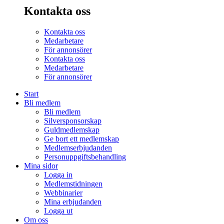
Kontakta oss
Kontakta oss
Medarbetare
För annonsörer
Kontakta oss
Medarbetare
För annonsörer
Start
Bli medlem
Bli medlem
Silversponsorskap
Guldmedlemskap
Ge bort ett medlemskap
Medlemserbjudanden
Personuppgiftsbehandling
Mina sidor
Logga in
Medlemstidningen
Webbinarier
Mina erbjudanden
Logga ut
Om oss