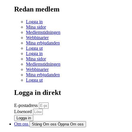
Redan medlem
Logga in
Mina sidor
Medlemstidningen
Webbinarier
Mina erbjudanden
Logga ut
Logga in
Mina sidor
Medlemstidningen
Webbinarier
Mina erbjudanden
Logga ut
Logga in direkt
E-postadress
Lösenord
Logga in
Om oss
Stäng Om oss
Öppna Om oss