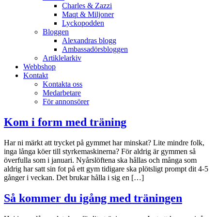
Charles & Zazzi
Maqt & Miljoner
Lyckopodden
Bloggen
Alexandras blogg
Ambassadörsbloggen
Artiklelarkiv
Webbshop
Kontakt
Kontakta oss
Medarbetare
För annonsörer
Kom i form med träning
Har ni märkt att trycket på gymmet har minskat? Lite mindre folk,
inga långa köer till styrkemaskinerna? För aldrig är gymmen så
överfulla som i januari. Nyårslöftena ska hållas och många som
aldrig har satt sin fot på ett gym tidigare ska plötsligt prompt dit 4-5
gånger i veckan. Det brukar hålla i sig en […]
Så kommer du igång med träningen