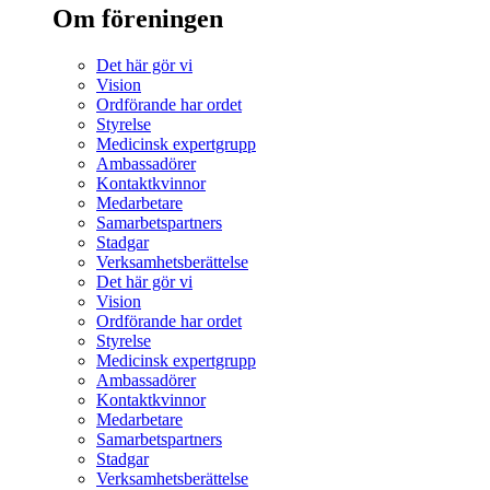
Om föreningen
Det här gör vi
Vision
Ordförande har ordet
Styrelse
Medicinsk expertgrupp
Ambassadörer
Kontaktkvinnor
Medarbetare
Samarbetspartners
Stadgar
Verksamhetsberättelse
Det här gör vi
Vision
Ordförande har ordet
Styrelse
Medicinsk expertgrupp
Ambassadörer
Kontaktkvinnor
Medarbetare
Samarbetspartners
Stadgar
Verksamhetsberättelse