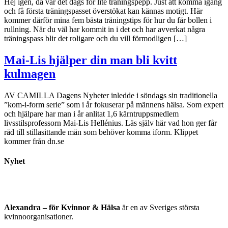
Hej igen, då var det dags för lite träningspepp. Just att komma igång
och få första träningspasset överstökat kan kännas motigt. Här
kommer därför mina fem bästa träningstips för hur du får bollen i
rullning. När du väl har kommit in i det och har avverkat några
träningspass blir det roligare och du vill förmodligen […]
Mai-Lis hjälper din man bli kvitt
kulmagen
AV CAMILLA Dagens Nyheter inledde i söndags sin traditionella
”kom-i-form serie” som i år fokuserar på männens hälsa. Som expert
och hjälpare har man i år anlitat 1,6 kärntruppsmedlem
livsstilsprofessorn Mai-Lis Hellénius. Läs själv här vad hon ger får
råd till stillasittande män som behöver komma iform. Klippet
kommer från dn.se
Nyhet
Alexandra – för Kvinnor & Hälsa
är en av Sveriges största
kvinnoorganisationer.