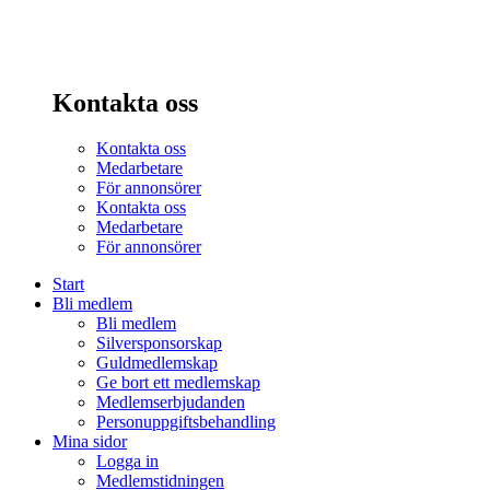
Kontakta oss
Kontakta oss
Medarbetare
För annonsörer
Kontakta oss
Medarbetare
För annonsörer
Start
Bli medlem
Bli medlem
Silversponsorskap
Guldmedlemskap
Ge bort ett medlemskap
Medlemserbjudanden
Personuppgiftsbehandling
Mina sidor
Logga in
Medlemstidningen