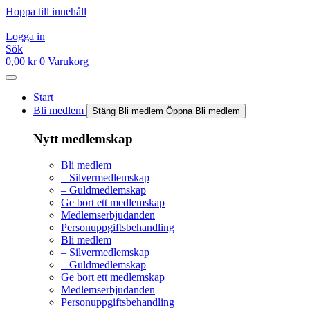
Hoppa till innehåll
Logga in
Sök
0,00
kr
0
Varukorg
Start
Bli medlem
Stäng Bli medlem
Öppna Bli medlem
Nytt medlemskap
Bli medlem
– Silvermedlemskap
– Guldmedlemskap
Ge bort ett medlemskap
Medlemserbjudanden
Personuppgiftsbehandling
Bli medlem
– Silvermedlemskap
– Guldmedlemskap
Ge bort ett medlemskap
Medlemserbjudanden
Personuppgiftsbehandling