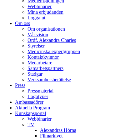
Medlemstidningen
Webbinarier
Mina erbjudanden
Logga ut
Om oss
Om organisationen
Vår vision
Ordf. Alexandra Charles
Styrelser
Medicinska expertgruppen
Kontaktkvinnor
Medarbetare
Samarbetspartners
Stadgar
Verksamhetsberättelse
Press
Pressmaterial
Logotyper
Ambassadörer
Aktuella Program
Kunskapsportal
Webbinarier
TV
Alexandras Hörna
Filmarkivet