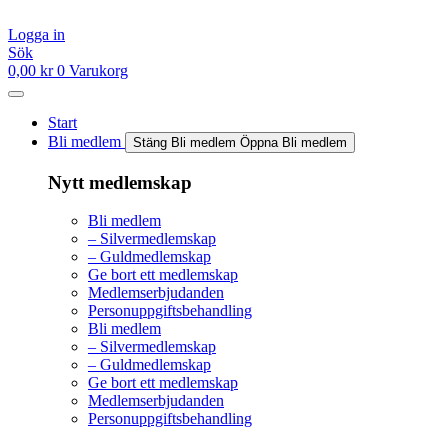
Hoppa
till
Logga in
innehåll
Sök
0,00
kr
0
Varukorg
Start
Bli medlem
Stäng Bli medlem
Öppna Bli medlem
Nytt medlemskap
Bli medlem
– Silvermedlemskap
– Guldmedlemskap
Ge bort ett medlemskap
Medlemserbjudanden
Personuppgiftsbehandling
Bli medlem
– Silvermedlemskap
– Guldmedlemskap
Ge bort ett medlemskap
Medlemserbjudanden
Personuppgiftsbehandling