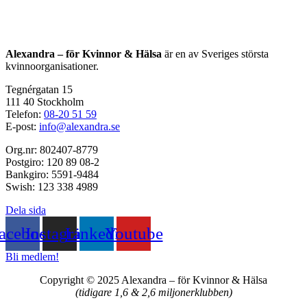
Alexandra – för Kvinnor & Hälsa
är en av Sveriges största
kvinnoorganisationer.
Tegnérgatan 15
111 40 Stockholm
Telefon:
08-20 51 59
E-post:
info@alexandra.se
Org.nr: 802407-8779
Postgiro: 120 89 08-2
Bankgiro: 5591-9484
Swish: 123 338 4989
Dela sida
acebook
Instagram
Linkedin
Youtube
Bli medlem!
Copyright © 2025 Alexandra
–
för Kvinnor & Hälsa
(tidigare 1,6 & 2,6 miljonerklubben)