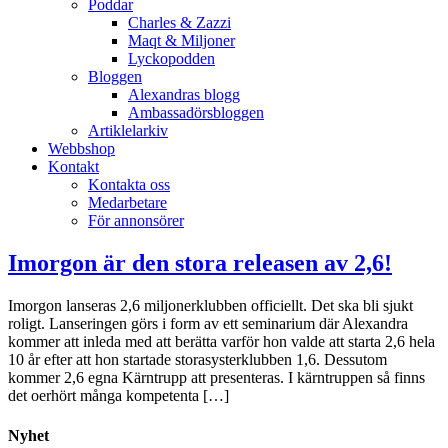
Poddar
Charles & Zazzi
Maqt & Miljoner
Lyckopodden
Bloggen
Alexandras blogg
Ambassadörsbloggen
Artiklelarkiv
Webbshop
Kontakt
Kontakta oss
Medarbetare
För annonsörer
Imorgon är den stora releasen av 2,6!
Imorgon lanseras 2,6 miljonerklubben officiellt. Det ska bli sjukt
roligt. Lanseringen görs i form av ett seminarium där Alexandra
kommer att inleda med att berätta varför hon valde att starta 2,6 hela
10 år efter att hon startade storasysterklubben 1,6. Dessutom
kommer 2,6 egna Kärntrupp att presenteras. I kärntruppen så finns
det oerhört många kompetenta […]
Nyhet